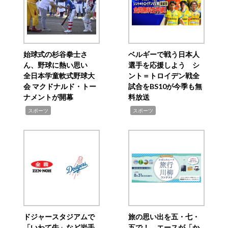
始球式の杉谷拳士さ
ベルギーで戦う日本人
ん、野球に熱い思い
選手を応援しよう シ
全日本学童軟式野球大
ント＝トロイデン戦全
会 マクドナルド・トー
試合をBS10が今季も無
ナメントが開幕
料放送
,
,
スポーツ
スポーツ
ドジャースタジアムで
旅の思い出を五・七・
「いわて牛」など岩手
五で！ エースが「か