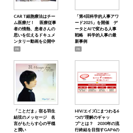
CAR T細胞療法はチー
「第4回科学的人事アワ
ム医療だ！ 医療従事
ード2025」を開催 デ
者の情熱、患者さんの
ータとAIで変わる人事
思いを伝えるドキュメ
戦略 科学的人事の最
ンタリー動画を公開中
新事例
PR
PR
「ことだま」宿る羽生
HIV/エイズにまつわる6
結弦のメッセージ 名
つの“理解のギャッ
言がもたらす心の平穏
プ”とは？ 2030年の流
と潤い
行終結を目指すGAP6の