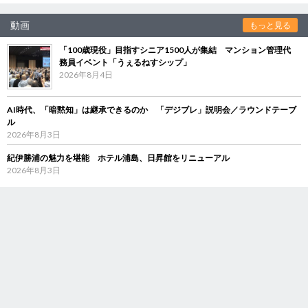
動画
もっと見る
「100歳現役」目指すシニア1500人が集結 マンション管理代
務員イベント「うぇるねすシップ」
2026年8月4日
AI時代、「暗黙知」は継承できるのか 「デジブレ」説明会／ラウンドテーブ
ル
2026年8月3日
紀伊勝浦の魅力を堪能 ホテル浦島、日昇館をリニューアル
2026年8月3日