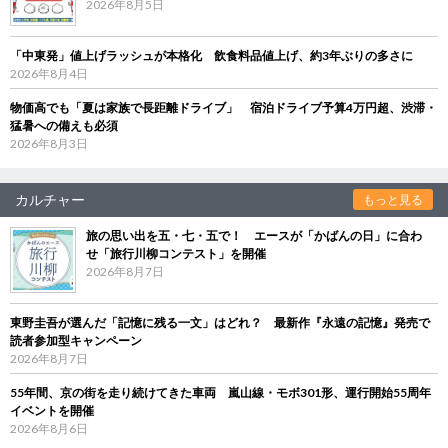
2026年8月5日
「中東発」値上げラッシュが本格化 飲食料品値上げ、約3年ぶりの多さに
2026年8月4日
物価高でも「夏は家族で長距離ドライブ」 宿泊ドライブ予算4万円超、渋滞・
猛暑への備えも必須
2026年8月3日
カルチャー
もっと見る
旅の思い出を五・七・五で！ エースが「かばんの日」に合わ
せ「旅行川柳コンテスト」を開催
2026年8月7日
東野圭吾が選んだ「記憶に残る一文」はどれ？ 最新作『永遠の記憶』発売で
読者参加型キャンペーン
2026年8月7日
55年間、京の街を走り続けてきた車両 嵐山線・モボ301形、運行開始55周年
イベントを開催
2026年8月6日