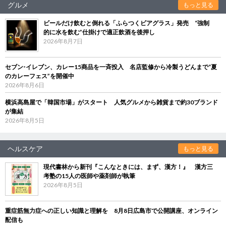
グルメ
もっと見る
ビールだけ飲むと倒れる「ふらつくビアグラス」発売 “強制
的に水を飲む”仕掛けで適正飲酒を後押し
2026年8月7日
セブン‐イレブン、カレー15商品を一斉投入 名店監修から冷製うどんまで“夏
のカレーフェス”を開催中
2026年8月6日
横浜高島屋で「韓国市場」がスタート 人気グルメから雑貨まで約30ブランド
が集結
2026年8月5日
ヘルスケア
もっと見る
現代書林から新刊『こんなときには、まず、漢方！』 漢方三
考塾の15人の医師や薬剤師が執筆
2026年8月5日
重症筋無力症への正しい知識と理解を 8月8日広島市で公開講座、オンライン
配信も