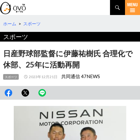
検
索
コ
ン
テ
ホーム
>
スポーツ
ン
スポーツ
ツ
へ
移
日産野球部監督に伊藤祐樹氏 合理化で
動
休部、25年に活動再開
共同通信 47NEWS
2023年12月21日
スポーツ