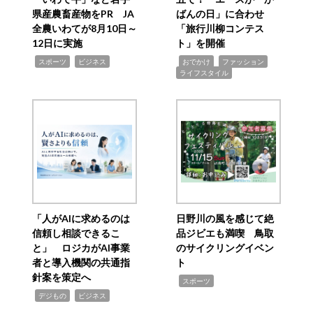
県産農畜産物をPR JA
ばんの日」に合わせ
全農いわてが8月10日～
「旅行川柳コンテス
12日に実施
ト」を開催
,
,
,
,
,
スポーツ
ビジネス
おでかけ
ファッション
ライフスタイル
「人がAIに求めるのは
日野川の風を感じて絶
信頼し相談できるこ
品ジビエも満喫 鳥取
と」 ロジカがAI事業
のサイクリングイベン
者と導入機関の共通指
ト
針案を策定へ
,
スポーツ
,
,
デジもの
ビジネス