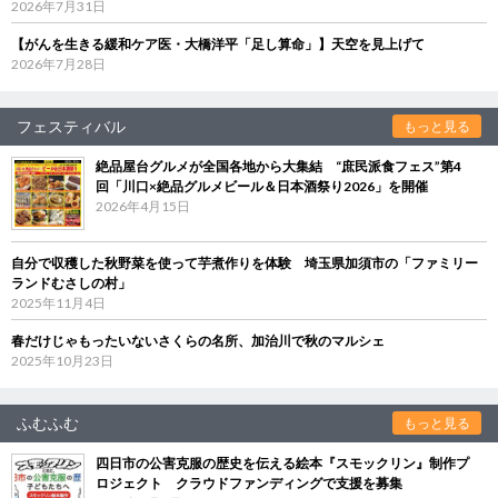
2026年7月31日
【がんを生きる緩和ケア医・大橋洋平「足し算命」】天空を見上げて
2026年7月28日
フェスティバル
もっと見る
絶品屋台グルメが全国各地から大集結 “庶民派食フェス”第4
回「川口×絶品グルメビール＆日本酒祭り2026」を開催
2026年4月15日
自分で収穫した秋野菜を使って芋煮作りを体験 埼玉県加須市の「ファミリー
ランドむさしの村」
2025年11月4日
春だけじゃもったいないさくらの名所、加治川で秋のマルシェ
2025年10月23日
ふむふむ
もっと見る
四日市の公害克服の歴史を伝える絵本『スモックリン』制作プ
ロジェクト クラウドファンディングで支援を募集