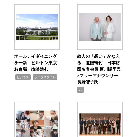
オールデイダイニング
故人の「想い」かなえ
を一新 ヒルトン東京
る 遺贈寄付 日本財
お台場、改装進む
団名誉会長 笹川陽平氏
×フリーアナウンサー
,
,
ビジネス
ライフスタイル
長野智子氏
PR