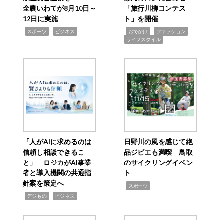
全農いわてが8月10日～
「旅行川柳コンテス
12日に実施
ト」を開催
,
,
,
,
,
スポーツ
ビジネス
おでかけ
ファッション
ライフスタイル
「人がAIに求めるのは
日野川の風を感じて絶
信頼し相談できるこ
品ジビエも満喫 鳥取
と」 ロジカがAI事業
のサイクリングイベン
者と導入機関の共通指
ト
針案を策定へ
,
スポーツ
,
,
デジもの
ビジネス