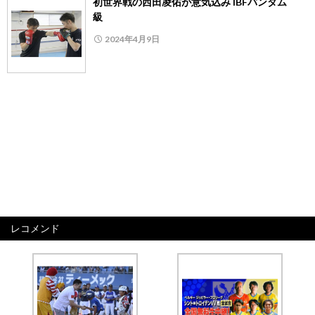
初世界戦の西田凌佑が意気込み IBFバンタム
級
2024年4月9日
レコメンド