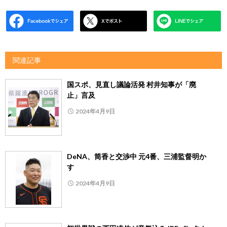
関連記事
国スポ、見直し議論活発 村井知事が「廃
止」言及
2024年4月9日
DeNA、筒香と交渉中 元4番、三浦監督明か
す
2024年4月9日