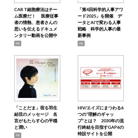
CAR T細胞療法はチー
「第4回科学的人事アワ
ム医療だ！ 医療従事
ード2025」を開催 デ
者の情熱、患者さんの
ータとAIで変わる人事
思いを伝えるドキュメ
戦略 科学的人事の最
ンタリー動画を公開中
新事例
PR
PR
「ことだま」宿る羽生
HIV/エイズにまつわる6
結弦のメッセージ 名
つの“理解のギャッ
言がもたらす心の平穏
プ”とは？ 2030年の流
と潤い
行終結を目指すGAP6の
特設サイトを公開
PR