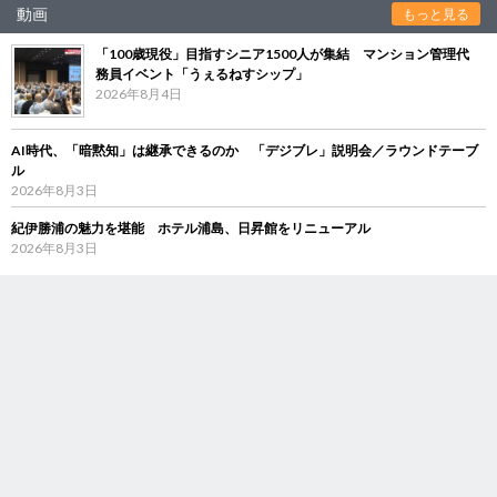
動画
もっと見る
「100歳現役」目指すシニア1500人が集結 マンション管理代
務員イベント「うぇるねすシップ」
2026年8月4日
AI時代、「暗黙知」は継承できるのか 「デジブレ」説明会／ラウンドテーブ
ル
2026年8月3日
紀伊勝浦の魅力を堪能 ホテル浦島、日昇館をリニューアル
2026年8月3日