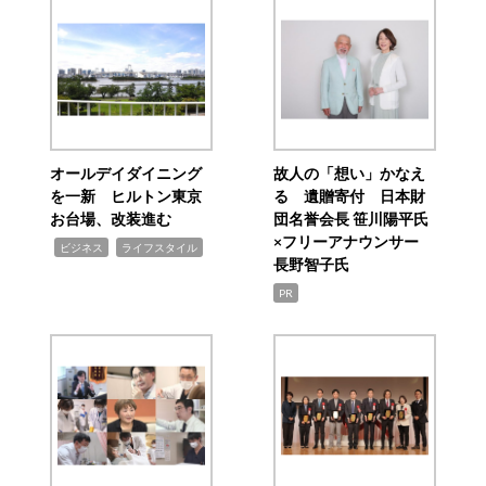
オールデイダイニング
故人の「想い」かなえ
を一新 ヒルトン東京
る 遺贈寄付 日本財
お台場、改装進む
団名誉会長 笹川陽平氏
×フリーアナウンサー
,
,
ビジネス
ライフスタイル
長野智子氏
PR