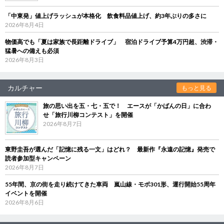
「中東発」値上げラッシュが本格化 飲食料品値上げ、約3年ぶりの多さに
2026年8月4日
物価高でも「夏は家族で長距離ドライブ」 宿泊ドライブ予算4万円超、渋滞・
猛暑への備えも必須
2026年8月3日
カルチャー
もっと見る
旅の思い出を五・七・五で！ エースが「かばんの日」に合わ
せ「旅行川柳コンテスト」を開催
2026年8月7日
東野圭吾が選んだ「記憶に残る一文」はどれ？ 最新作『永遠の記憶』発売で
読者参加型キャンペーン
2026年8月7日
55年間、京の街を走り続けてきた車両 嵐山線・モボ301形、運行開始55周年
イベントを開催
2026年8月6日