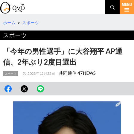
検
索
コ
ン
テ
ホーム
>
スポーツ
ン
スポーツ
ツ
へ
移
「今年の男性選手」に大谷翔平 AP通
動
信、2年ぶり2度目選出
共同通信 47NEWS
2023年12月22日
スポーツ