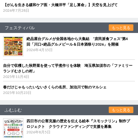
【がんを生きる緩和ケア医・大橋洋平「足し算命」】天空を見上げて
2026年7月28日
フェスティバル
もっと見る
絶品屋台グルメが全国各地から大集結 “庶民派食フェス”第4
回「川口×絶品グルメビール＆日本酒祭り2026」を開催
2026年4月15日
自分で収穫した秋野菜を使って芋煮作りを体験 埼玉県加須市の「ファミリー
ランドむさしの村」
2025年11月4日
春だけじゃもったいないさくらの名所、加治川で秋のマルシェ
2025年10月23日
ふむふむ
もっと見る
四日市の公害克服の歴史を伝える絵本『スモックリン』制作プ
ロジェクト クラウドファンディングで支援を募集
2026年8月5日