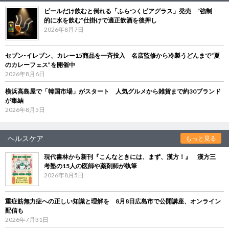
ビールだけ飲むと倒れる「ふらつくビアグラス」発売 “強制
的に水を飲む”仕掛けで適正飲酒を後押し
2026年8月7日
セブン‐イレブン、カレー15商品を一斉投入 名店監修から冷製うどんまで“夏
のカレーフェス”を開催中
2026年8月6日
横浜高島屋で「韓国市場」がスタート 人気グルメから雑貨まで約30ブランド
が集結
2026年8月5日
ヘルスケア
もっと見る
現代書林から新刊『こんなときには、まず、漢方！』 漢方三
考塾の15人の医師や薬剤師が執筆
2026年8月5日
重症筋無力症への正しい知識と理解を 8月8日広島市で公開講座、オンライン
配信も
2026年7月31日