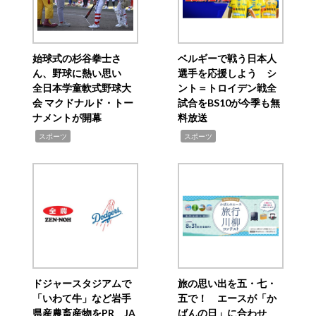
始球式の杉谷拳士さ
ベルギーで戦う日本人
ん、野球に熱い思い
選手を応援しよう シ
全日本学童軟式野球大
ント＝トロイデン戦全
会 マクドナルド・トー
試合をBS10が今季も無
ナメントが開幕
料放送
,
,
スポーツ
スポーツ
ドジャースタジアムで
旅の思い出を五・七・
「いわて牛」など岩手
五で！ エースが「か
県産農畜産物をPR JA
ばんの日」に合わせ