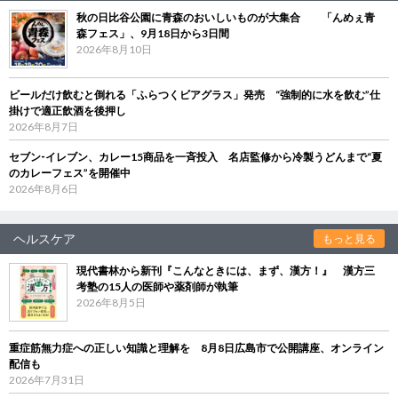
秋の日比谷公園に青森のおいしいものが大集合 「んめぇ青
森フェス」、9月18日から3日間
2026年8月10日
ビールだけ飲むと倒れる「ふらつくビアグラス」発売 “強制的に水を飲む”仕
掛けで適正飲酒を後押し
2026年8月7日
セブン‐イレブン、カレー15商品を一斉投入 名店監修から冷製うどんまで“夏
のカレーフェス”を開催中
2026年8月6日
ヘルスケア
もっと見る
現代書林から新刊『こんなときには、まず、漢方！』 漢方三
考塾の15人の医師や薬剤師が執筆
2026年8月5日
重症筋無力症への正しい知識と理解を 8月8日広島市で公開講座、オンライン
配信も
2026年7月31日