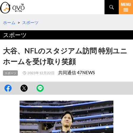
検
索
コ
ン
テ
ホーム
>
スポーツ
ン
スポーツ
ツ
へ
移
大谷、NFLのスタジアム訪問 特別ユニ
動
ホームを受け取り笑顔
共同通信 47NEWS
2023年12月22日
スポーツ