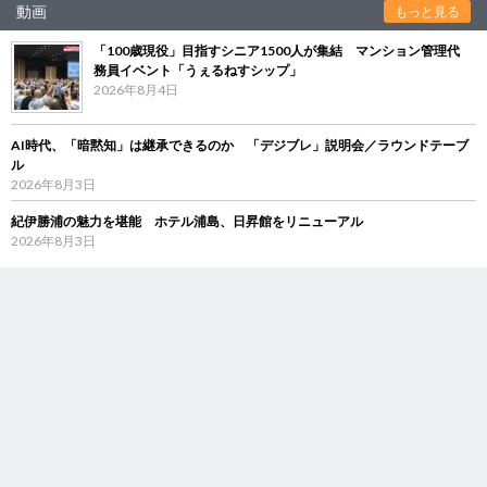
動画
もっと見る
「100歳現役」目指すシニア1500人が集結 マンション管理代
務員イベント「うぇるねすシップ」
2026年8月4日
AI時代、「暗黙知」は継承できるのか 「デジブレ」説明会／ラウンドテーブ
ル
2026年8月3日
紀伊勝浦の魅力を堪能 ホテル浦島、日昇館をリニューアル
2026年8月3日