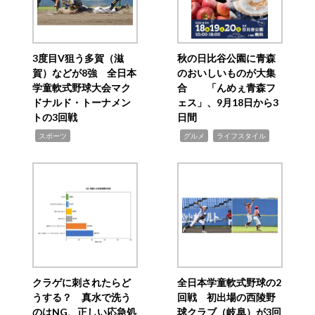
3度目V狙う多賀（滋
秋の日比谷公園に青森
賀）などが8強 全日本
のおいしいものが大集
学童軟式野球大会マク
合 「んめぇ青森フ
ドナルド・トーナメン
ェス」、9月18日から3
トの3回戦
日間
,
,
,
スポーツ
グルメ
ライフスタイル
クラゲに刺されたらど
全日本学童軟式野球の2
うする？ 真水で洗う
回戦 初出場の西陵野
のはNG、正しい応急処
球クラブ（岐阜）が3回