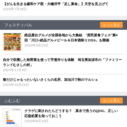
【がんを生きる緩和ケア医・大橋洋平「足し算命」】天空を見上げて
2026年7月28日
フェスティバル
もっと見る
絶品屋台グルメが全国各地から大集結 “庶民派食フェス”第4
回「川口×絶品グルメビール＆日本酒祭り2026」を開催
2026年4月15日
自分で収穫した秋野菜を使って芋煮作りを体験 埼玉県加須市の「ファミリー
ランドむさしの村」
2025年11月4日
春だけじゃもったいないさくらの名所、加治川で秋のマルシェ
2025年10月23日
ふむふむ
もっと見る
クラゲに刺されたらどうする？ 真水で洗うのはNG、正しい
応急処置を知っておこう
2026年8月10日