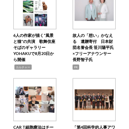
6人の作家が描く“風景
故人の「想い」かなえ
と猫”の共演 歌舞伎座
る 遺贈寄付 日本財
そばのギャラリー
団名誉会長 笹川陽平氏
YOHAKUで8月20日か
×フリーアナウンサー
ら開催
長野智子氏
,
カルチャー
PR
CAR T細胞療法はチー
「第4回科学的人事アワ