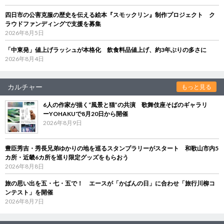
四日市の公害克服の歴史を伝える絵本『スモックリン』制作プロジェクト ク
ラウドファンディングで支援を募集
2026年8月5日
「中東発」値上げラッシュが本格化 飲食料品値上げ、約3年ぶりの多さに
2026年8月4日
カルチャー
もっと見る
6人の作家が描く“風景と猫”の共演 歌舞伎座そばのギャラリ
ーYOHAKUで8月20日から開催
2026年8月9日
豊臣秀吉・秀長兄弟ゆかりの地を巡るスタンプラリーがスタート 和歌山市内5
カ所・近畿6カ所を巡り限定グッズをもらおう
2026年8月8日
旅の思い出を五・七・五で！ エースが「かばんの日」に合わせ「旅行川柳コ
ンテスト」を開催
2026年8月7日