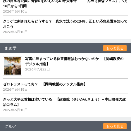
秋の日比谷公園に青森のおいしいものが大集合 「んめぇ青森フェス」、9月
18日から3日間
2026年8月10日
クラゲに刺されたらどうする？ 真水で洗うのはNG、正しい応急処置を知って
おこう
2026年8月10日
まめ学
もっと見る
写真に埋まっている位置情報はおっかないのか 【岡嶋教授の
デジタル指南】
2026年7月22日
ゼロトラストって何？ 【岡嶋教授のデジタル指南】
2026年6月18日
きっと大平元首相は泣いている 【政眼鏡（せいがんきょう）－本田雅俊の政
治コラム】
2026年6月10日
グルメ
もっと見る