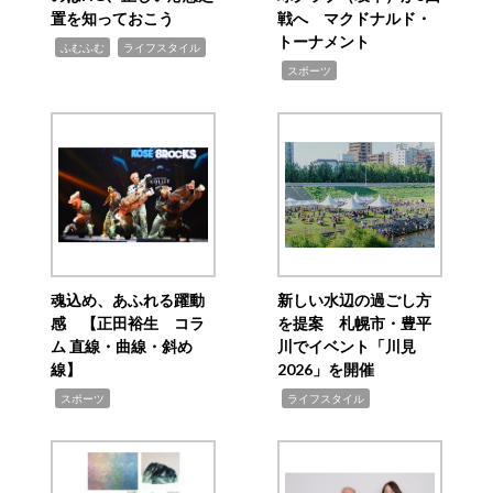
置を知っておこう
戦へ マクドナルド・
トーナメント
,
,
ふむふむ
ライフスタイル
,
スポーツ
魂込め、あふれる躍動
新しい水辺の過ごし方
感 【正田裕生 コラ
を提案 札幌市・豊平
ム 直線・曲線・斜め
川でイベント「川見
線】
2026」を開催
,
,
スポーツ
ライフスタイル