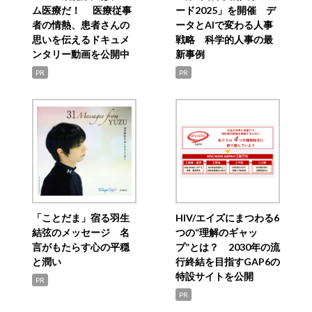
ム医療だ！ 医療従事
ード2025」を開催 デ
者の情熱、患者さんの
ータとAIで変わる人事
思いを伝えるドキュメ
戦略 科学的人事の最
ンタリー動画を公開中
新事例
PR
PR
「ことだま」宿る羽生
HIV/エイズにまつわる6
結弦のメッセージ 名
つの“理解のギャッ
言がもたらす心の平穏
プ”とは？ 2030年の流
と潤い
行終結を目指すGAP6の
特設サイトを公開
PR
PR