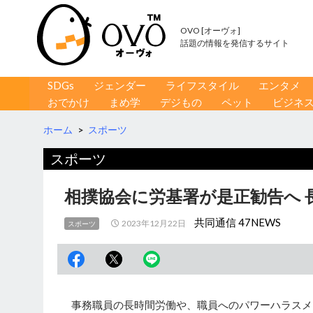
OVO [オーヴォ]
話題の情報を発信するサイト
コンテンツへ移動
検
SDGs
ジェンダー
ライフスタイル
エンタメ
索
おでかけ
まめ学
デジもの
ペット
ビジネ
ホーム
>
スポーツ
スポーツ
相撲協会に労基署が是正勧告へ 
共同通信 47NEWS
2023年12月22日
スポーツ
事務職員の長時間労働や、職員へのパワーハラスメ