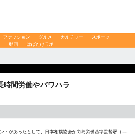
ファッション
グルメ
カルチャー
スポーツ
ス
動画
はばたけラボ
長時間労働やパワハラ
ントがあったとして、日本相撲協会が向島労働基準監督署（……