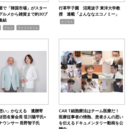
屋で「韓国市場」がスター
行革甲子園 沼尾波子 東洋大学教
グルメから雑貨まで約30ブ
授 連載「よんななエコノミー」
集結
,
ビジネス
,
,
グルメ
ライフスタイル
想い」かなえる 遺贈寄
CAR T細胞療法はチーム医療だ！
財団名誉会長 笹川陽平氏×
医療従事者の情熱、患者さんの思い
ナウンサー 長野智子氏
を伝えるドキュメンタリー動画を公
開中