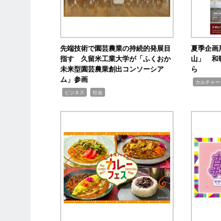
先端技術で園芸農業の持続的発展目
夏季企画
指す 久留米工業大学が「ふくおか
山」 和
未来型園芸農業創出コンソーシア
ら
ム」参画
,
カルチャー
,
,
ビジネス
社会