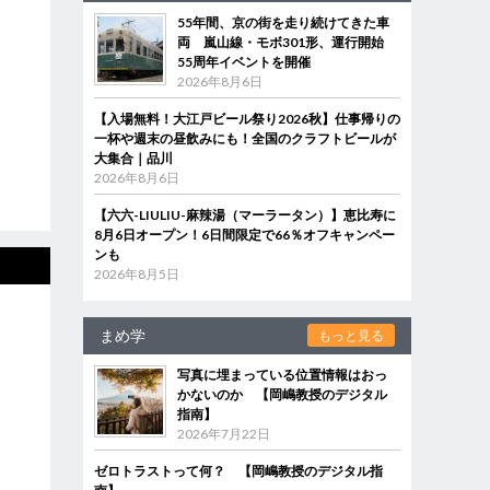
55年間、京の街を走り続けてきた車
両 嵐山線・モボ301形、運行開始
55周年イベントを開催
2026年8月6日
【入場無料！大江戸ビール祭り2026秋】仕事帰りの
一杯や週末の昼飲みにも！全国のクラフトビールが
大集合｜品川
2026年8月6日
【六六-LIULIU-麻辣湯（マーラータン）】恵比寿に
8月6日オープン！6日間限定で66％オフキャンペー
ンも
2026年8月5日
まめ学
もっと見る
写真に埋まっている位置情報はおっ
かないのか 【岡嶋教授のデジタル
指南】
2026年7月22日
ゼロトラストって何？ 【岡嶋教授のデジタル指