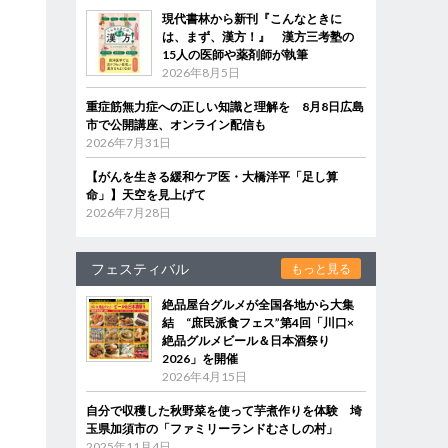
現代書林から新刊『こんなときに
は、まず、漢方！』 漢方三考塾の
15人の医師や薬剤師が執筆
2026年8月5日
重症筋無力症への正しい知識と理解を 8月8日広島
市で公開講座、オンライン配信も
2026年7月31日
【がんを生きる緩和ケア医・大橋洋平「足し算
命」】天空を見上げて
2026年7月28日
フェスティバル
もっと見る
絶品屋台グルメが全国各地から大集
結 “庶民派食フェス”第4回「川口×
絶品グルメビール＆日本酒祭り
2026」を開催
2026年4月15日
自分で収穫した秋野菜を使って芋煮作りを体験 埼
玉県加須市の「ファミリーランドむさしの村」
2025年11月4日