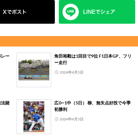
バレー
角田裕毅は1回目で9位 F1日本GP、フリ
ー走行
2024年4月5日
違法賭
広0―1中（5日） 柳、無失点好投で今季
初勝利
2024年4月5日