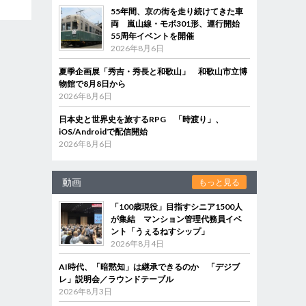
55年間、京の街を走り続けてきた車
両 嵐山線・モボ301形、運行開始
55周年イベントを開催
2026年8月6日
夏季企画展「秀吉・秀長と和歌山」 和歌山市立博
物館で8月8日から
2026年8月6日
日本史と世界史を旅するRPG 「時渡り」、
iOS/Androidで配信開始
2026年8月6日
動画
もっと見る
「100歳現役」目指すシニア1500人
が集結 マンション管理代務員イベ
ント「うぇるねすシップ」
2026年8月4日
AI時代、「暗黙知」は継承できるのか 「デジブ
レ」説明会／ラウンドテーブル
2026年8月3日