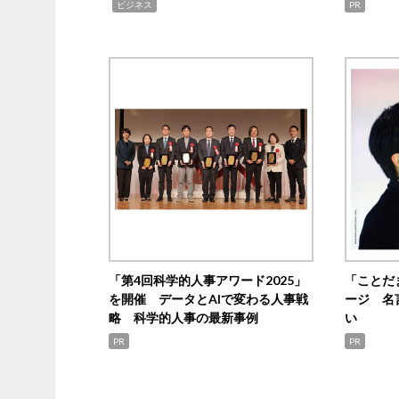
,
ビジネス
PR
「第4回科学的人事アワード2025」
「ことだ
を開催 データとAIで変わる人事戦
ージ 名
略 科学的人事の最新事例
い
PR
PR