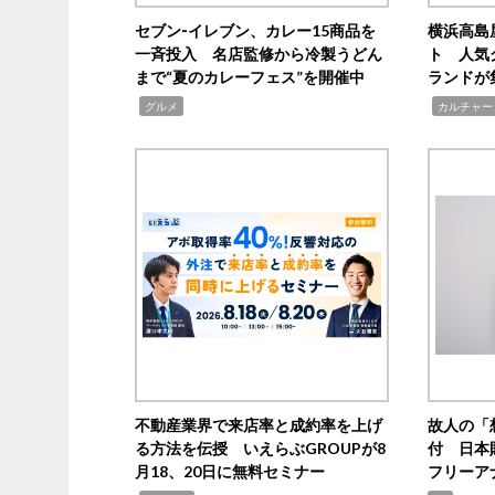
セブン‐イレブン、カレー15商品を
横浜高島
一斉投入 名店監修から冷製うどん
ト 人気
まで“夏のカレーフェス”を開催中
ランドが
,
,
グルメ
カルチャー
不動産業界で来店率と成約率を上げ
故人の「
る方法を伝授 いえらぶGROUPが8
付 日本
月18、20日に無料セミナー
フリーア