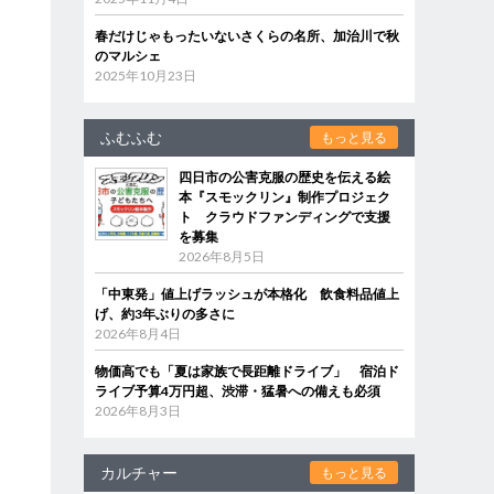
春だけじゃもったいないさくらの名所、加治川で秋
のマルシェ
2025年10月23日
ふむふむ
もっと見る
四日市の公害克服の歴史を伝える絵
本『スモックリン』制作プロジェク
ト クラウドファンディングで支援
を募集
2026年8月5日
「中東発」値上げラッシュが本格化 飲食料品値上
げ、約3年ぶりの多さに
2026年8月4日
物価高でも「夏は家族で長距離ドライブ」 宿泊ド
ライブ予算4万円超、渋滞・猛暑への備えも必須
2026年8月3日
カルチャー
もっと見る