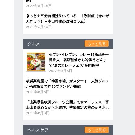
南】
2026年6月18日
きっと大平元首相は泣いている 【政眼鏡（せいが
んきょう）－本田雅俊の政治コラム】
2026年6月10日
グルメ
もっと見る
セブン‐イレブン、カレー15商品を一
斉投入 名店監修から冷製うどんま
で“夏のカレーフェス”を開催中
2026年8月6日
横浜高島屋で「韓国市場」がスタート 人気グルメ
から雑貨まで約30ブランドが集結
2026年8月5日
「山梨県笛吹川フルーツ公園」でサマーフェス 富
士山を眺めながら水遊び、季節限定の桃のかき氷も
2026年8月3日
ヘルスケア
もっと見る