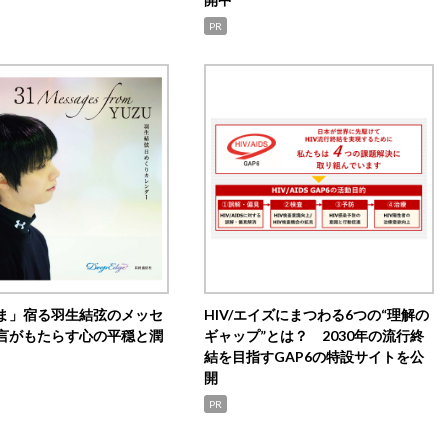
PR
ま」宿る羽生結弦のメッセ
HIV/エイズにまつわる6つの“理解の
言がもたらす心の平穏と潤
ギャップ”とは？ 2030年の流行終
結を目指すGAP6の特設サイトを公
開
PR