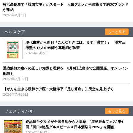
横浜高島屋で「韓国市場」がスタート 人気グルメから雑貨まで約30ブランド
が集結
2026年8月5日
ヘルスケア
もっと見る
現代書林から新刊『こんなときには、まず、漢方！』 漢方三
考塾の15人の医師や薬剤師が執筆
2026年8月5日
重症筋無力症への正しい知識と理解を 8月8日広島市で公開講座、オンライン
配信も
2026年7月31日
【がんを生きる緩和ケア医・大橋洋平「足し算命」】天空を見上げて
2026年7月28日
フェスティバル
もっと見る
絶品屋台グルメが全国各地から大集結 “庶民派食フェス”第4
回「川口×絶品グルメビール＆日本酒祭り2026」を開催
2026年4月15日