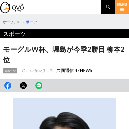
検
索
コ
ン
テ
ホーム
>
スポーツ
ン
スポーツ
ツ
へ
移
モーグルW杯、堀島が今季2勝目 柳本2
動
位
共同通信 47NEWS
2023年12月22日
スポーツ