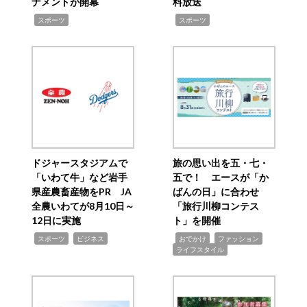
ナメントが開幕
料放送
,
,
スポーツ
スポーツ
ドジャースタジアムで
旅の思い出を五・七・
「いわて牛」など岩手
五で！ エースが「か
県産農畜産物をPR JA
ばんの日」に合わせ
全農いわてが8月10日～
「旅行川柳コンテス
12日に実施
ト」を開催
,
,
,
,
,
スポーツ
ビジネス
おでかけ
ファッション
ライフスタイル