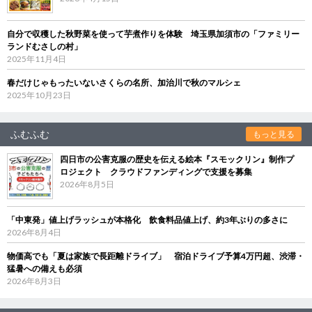
自分で収穫した秋野菜を使って芋煮作りを体験 埼玉県加須市の「ファミリー
ランドむさしの村」
2025年11月4日
春だけじゃもったいないさくらの名所、加治川で秋のマルシェ
2025年10月23日
ふむふむ
もっと見る
四日市の公害克服の歴史を伝える絵本『スモックリン』制作プ
ロジェクト クラウドファンディングで支援を募集
2026年8月5日
「中東発」値上げラッシュが本格化 飲食料品値上げ、約3年ぶりの多さに
2026年8月4日
物価高でも「夏は家族で長距離ドライブ」 宿泊ドライブ予算4万円超、渋滞・
猛暑への備えも必須
2026年8月3日