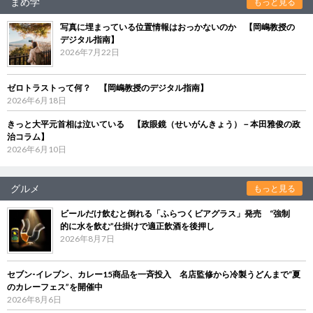
まめ学
もっと見る
写真に埋まっている位置情報はおっかないのか 【岡嶋教授の
デジタル指南】
2026年7月22日
ゼロトラストって何？ 【岡嶋教授のデジタル指南】
2026年6月18日
きっと大平元首相は泣いている 【政眼鏡（せいがんきょう）－本田雅俊の政
治コラム】
2026年6月10日
グルメ
もっと見る
ビールだけ飲むと倒れる「ふらつくビアグラス」発売 “強制
的に水を飲む”仕掛けで適正飲酒を後押し
2026年8月7日
セブン‐イレブン、カレー15商品を一斉投入 名店監修から冷製うどんまで“夏
のカレーフェス”を開催中
2026年8月6日