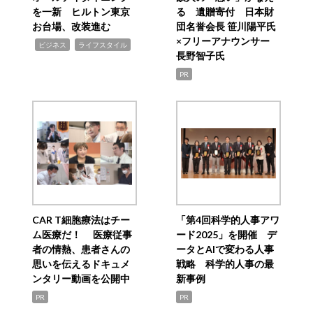
を一新 ヒルトン東京
る 遺贈寄付 日本財
お台場、改装進む
団名誉会長 笹川陽平氏
×フリーアナウンサー
,
,
ビジネス
ライフスタイル
長野智子氏
PR
CAR T細胞療法はチー
「第4回科学的人事アワ
ム医療だ！ 医療従事
ード2025」を開催 デ
者の情熱、患者さんの
ータとAIで変わる人事
思いを伝えるドキュメ
戦略 科学的人事の最
ンタリー動画を公開中
新事例
PR
PR