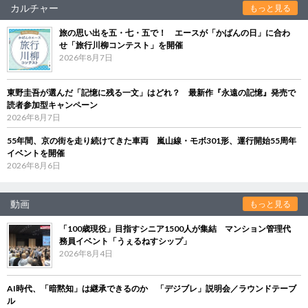
カルチャー
もっと見る
旅の思い出を五・七・五で！ エースが「かばんの日」に合わ
せ「旅行川柳コンテスト」を開催
2026年8月7日
東野圭吾が選んだ「記憶に残る一文」はどれ？ 最新作『永遠の記憶』発売で
読者参加型キャンペーン
2026年8月7日
55年間、京の街を走り続けてきた車両 嵐山線・モボ301形、運行開始55周年
イベントを開催
2026年8月6日
動画
もっと見る
「100歳現役」目指すシニア1500人が集結 マンション管理代
務員イベント「うぇるねすシップ」
2026年8月4日
AI時代、「暗黙知」は継承できるのか 「デジブレ」説明会／ラウンドテーブ
ル