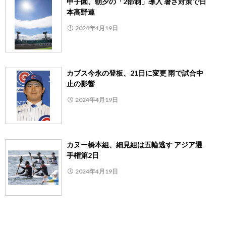
甲子園、朝夕の「2部制」導入 暑さ対策で日
本高野連
2024年4月19日
カブス今永の登板、21日に変更 雨で試合中
止の影響
2024年4月19日
カヌー橋本組、細見組は五輪逃す アジア選
手権第2日
2024年4月19日