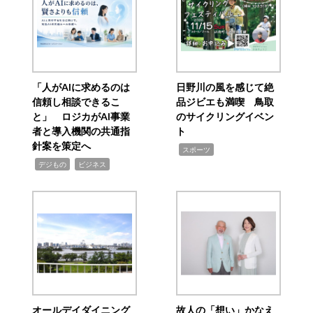
「人がAIに求めるのは
日野川の風を感じて絶
信頼し相談できるこ
品ジビエも満喫 鳥取
と」 ロジカがAI事業
のサイクリングイベン
者と導入機関の共通指
ト
針案を策定へ
,
スポーツ
,
,
デジもの
ビジネス
オールデイダイニング
故人の「想い」かなえ