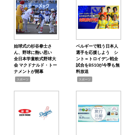
始球式の杉谷拳士さ
ベルギーで戦う日本人
ん、野球に熱い思い
選手を応援しよう シ
全日本学童軟式野球大
ント＝トロイデン戦全
会 マクドナルド・トー
試合をBS10が今季も無
ナメントが開幕
料放送
,
,
スポーツ
スポーツ