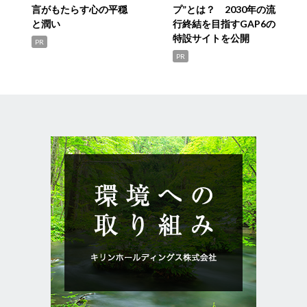
言がもたらす心の平穏
プ”とは？ 2030年の流
と潤い
行終結を目指すGAP6の
特設サイトを公開
PR
PR