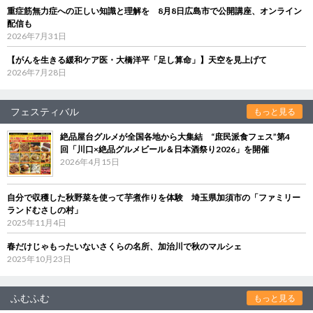
重症筋無力症への正しい知識と理解を 8月8日広島市で公開講座、オンライン
配信も
2026年7月31日
【がんを生きる緩和ケア医・大橋洋平「足し算命」】天空を見上げて
2026年7月28日
フェスティバル
もっと見る
絶品屋台グルメが全国各地から大集結 “庶民派食フェス”第4
回「川口×絶品グルメビール＆日本酒祭り2026」を開催
2026年4月15日
自分で収穫した秋野菜を使って芋煮作りを体験 埼玉県加須市の「ファミリー
ランドむさしの村」
2025年11月4日
春だけじゃもったいないさくらの名所、加治川で秋のマルシェ
2025年10月23日
ふむふむ
もっと見る