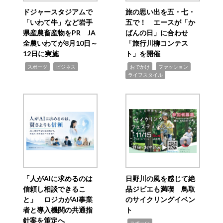
ドジャースタジアムで
旅の思い出を五・七・
「いわて牛」など岩手
五で！ エースが「か
県産農畜産物をPR JA
ばんの日」に合わせ
全農いわてが8月10日～
「旅行川柳コンテス
12日に実施
ト」を開催
,
,
,
,
,
スポーツ
ビジネス
おでかけ
ファッション
ライフスタイル
「人がAIに求めるのは
日野川の風を感じて絶
信頼し相談できるこ
品ジビエも満喫 鳥取
と」 ロジカがAI事業
のサイクリングイベン
者と導入機関の共通指
ト
針案を策定へ
,