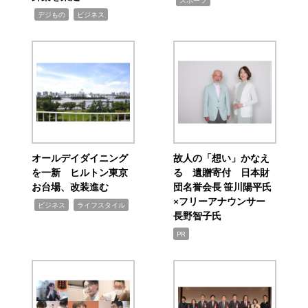
スポーツ
,
,
デジもの
ビジネス
オールデイダイニング
故人の「想い」かなえ
を一新 ヒルトン東京
る 遺贈寄付 日本財
お台場、改装進む
団名誉会長 笹川陽平氏
×フリーアナウンサー
,
,
ビジネス
ライフスタイル
長野智子氏
PR