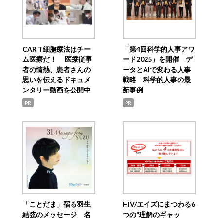
CAR T細胞療法はチー
「第4回科学的人事アワ
ム医療だ！ 医療従事
ード2025」を開催 デ
者の情熱、患者さんの
ータとAIで変わる人事
思いを伝えるドキュメ
戦略 科学的人事の最
ンタリー動画を公開中
新事例
PR
PR
「ことだま」宿る羽生
HIV/エイズにまつわる6
結弦のメッセージ 名
つの“理解のギャッ