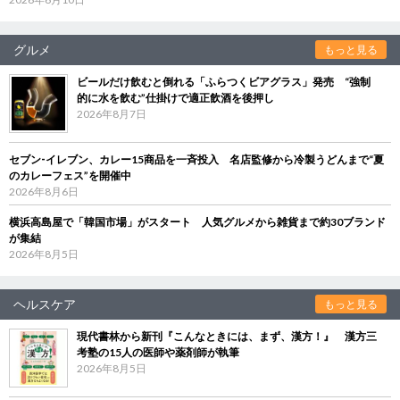
グルメ
もっと見る
ビールだけ飲むと倒れる「ふらつくビアグラス」発売 “強制
的に水を飲む”仕掛けで適正飲酒を後押し
2026年8月7日
セブン‐イレブン、カレー15商品を一斉投入 名店監修から冷製うどんまで“夏
のカレーフェス”を開催中
2026年8月6日
横浜高島屋で「韓国市場」がスタート 人気グルメから雑貨まで約30ブランド
が集結
2026年8月5日
ヘルスケア
もっと見る
現代書林から新刊『こんなときには、まず、漢方！』 漢方三
考塾の15人の医師や薬剤師が執筆
2026年8月5日