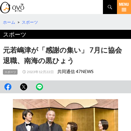
検
索
コ
ン
テ
ホーム
>
スポーツ
ン
スポーツ
ツ
へ
移
元若嶋津が「感謝の集い」 7月に協会
動
退職、南海の黒ひょう
共同通信 47NEWS
2023年12月22日
スポーツ