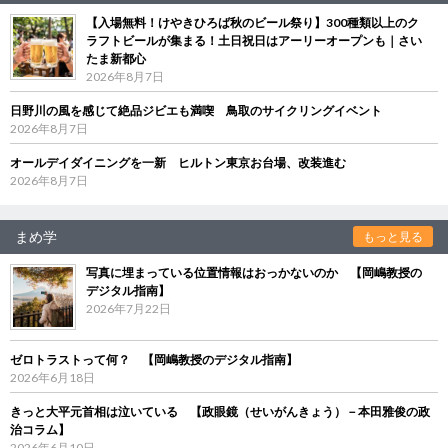
【入場無料！けやきひろば秋のビール祭り】300種類以上のク
ラフトビールが集まる！土日祝日はアーリーオープンも｜さい
たま新都心
2026年8月7日
日野川の風を感じて絶品ジビエも満喫 鳥取のサイクリングイベント
2026年8月7日
オールデイダイニングを一新 ヒルトン東京お台場、改装進む
2026年8月7日
まめ学
もっと見る
写真に埋まっている位置情報はおっかないのか 【岡嶋教授の
デジタル指南】
2026年7月22日
ゼロトラストって何？ 【岡嶋教授のデジタル指南】
2026年6月18日
きっと大平元首相は泣いている 【政眼鏡（せいがんきょう）－本田雅俊の政
治コラム】
2026年6月10日