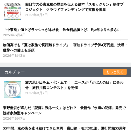
四日市の公害克服の歴史を伝える絵本『スモックリン』制作プ
ロジェクト クラウドファンディングで支援を募集
2026年8月5日
「中東発」値上げラッシュが本格化 飲食料品値上げ、約3年ぶりの多さに
2026年8月4日
物価高でも「夏は家族で長距離ドライブ」 宿泊ドライブ予算4万円超、渋滞・
猛暑への備えも必須
2026年8月3日
カルチャー
もっと見る
旅の思い出を五・七・五で！ エースが「かばんの日」に合わ
せ「旅行川柳コンテスト」を開催
2026年8月7日
東野圭吾が選んだ「記憶に残る一文」はどれ？ 最新作『永遠の記憶』発売で
読者参加型キャンペーン
2026年8月7日
55年間、京の街を走り続けてきた車両 嵐山線・モボ301形、運行開始55周年