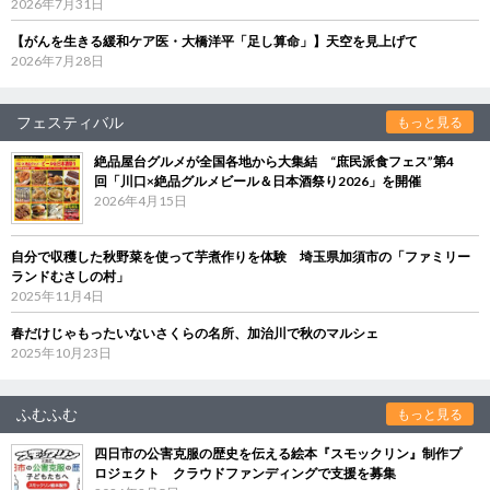
2026年7月31日
【がんを生きる緩和ケア医・大橋洋平「足し算命」】天空を見上げて
2026年7月28日
フェスティバル
もっと見る
絶品屋台グルメが全国各地から大集結 “庶民派食フェス”第4
回「川口×絶品グルメビール＆日本酒祭り2026」を開催
2026年4月15日
自分で収穫した秋野菜を使って芋煮作りを体験 埼玉県加須市の「ファミリー
ランドむさしの村」
2025年11月4日
春だけじゃもったいないさくらの名所、加治川で秋のマルシェ
2025年10月23日
ふむふむ
もっと見る
四日市の公害克服の歴史を伝える絵本『スモックリン』制作プ
ロジェクト クラウドファンディングで支援を募集