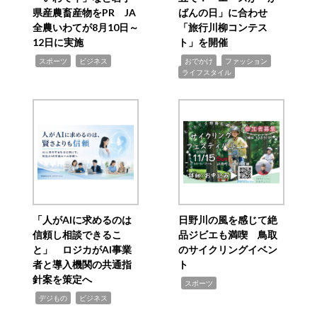
県産農畜産物をPR JA
ばんの日」に合わせ
全農いわてが8月10日～
「旅行川柳コンテス
12日に実施
ト」を開催
,
,
,
,
,
スポーツ
ビジネス
おでかけ
ファッション
ライフスタイル
「人がAIに求めるのは
日野川の風を感じて絶
信頼し相談できるこ
品ジビエも満喫 鳥取
と」 ロジカがAI事業
のサイクリングイベン
者と導入機関の共通指
ト
針案を策定へ
,
スポーツ
,
,
デジもの
ビジネス