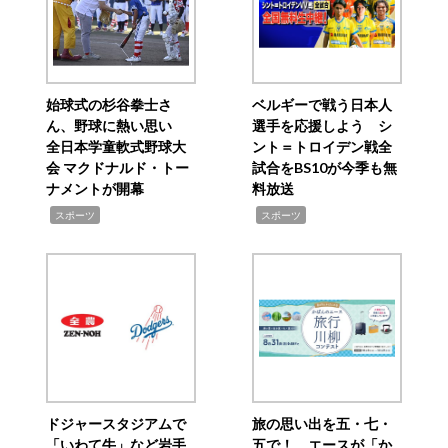
始球式の杉谷拳士さ
ベルギーで戦う日本人
ん、野球に熱い思い
選手を応援しよう シ
全日本学童軟式野球大
ント＝トロイデン戦全
会 マクドナルド・トー
試合をBS10が今季も無
ナメントが開幕
料放送
,
,
スポーツ
スポーツ
ドジャースタジアムで
旅の思い出を五・七・
「いわて牛」など岩手
五で！ エースが「か