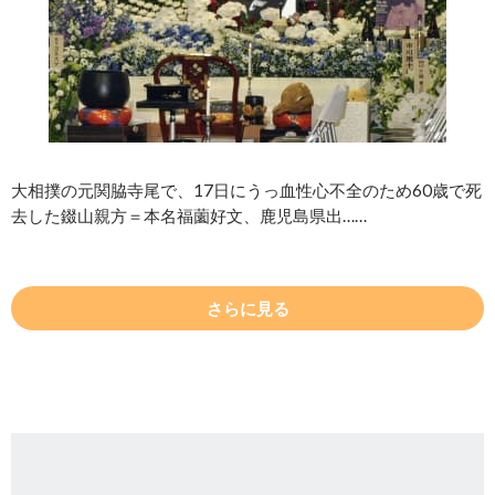
大相撲の元関脇寺尾で、17日にうっ血性心不全のため60歳で死
去した錣山親方＝本名福薗好文、鹿児島県出……
さらに見る