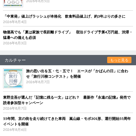
2026年8月5日
「中東発」値上げラッシュが本格化 飲食料品値上げ、約3年ぶりの多さに
2026年8月4日
物価高でも「夏は家族で長距離ドライブ」 宿泊ドライブ予算4万円超、渋滞・
猛暑への備えも必須
2026年8月3日
カルチャー
もっと見る
旅の思い出を五・七・五で！ エースが「かばんの日」に合わ
せ「旅行川柳コンテスト」を開催
2026年8月7日
東野圭吾が選んだ「記憶に残る一文」はどれ？ 最新作『永遠の記憶』発売で
読者参加型キャンペーン
2026年8月7日
55年間、京の街を走り続けてきた車両 嵐山線・モボ301形、運行開始55周年
イベントを開催
2026年8月6日