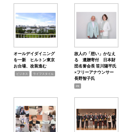
オールデイダイニング
故人の「想い」かなえ
を一新 ヒルトン東京
る 遺贈寄付 日本財
お台場、改装進む
団名誉会長 笹川陽平氏
×フリーアナウンサー
,
,
ビジネス
ライフスタイル
長野智子氏
PR