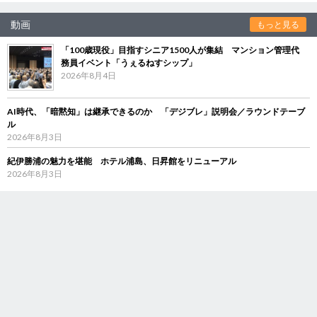
動画
もっと見る
「100歳現役」目指すシニア1500人が集結 マンション管理代
務員イベント「うぇるねすシップ」
2026年8月4日
AI時代、「暗黙知」は継承できるのか 「デジブレ」説明会／ラウンドテーブ
ル
2026年8月3日
紀伊勝浦の魅力を堪能 ホテル浦島、日昇館をリニューアル
2026年8月3日