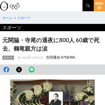
検
索
コ
ン
テ
ホーム
>
スポーツ
ン
スポーツ
ツ
へ
移
元関脇・寺尾の通夜に800人 60歳で死
動
去、鶴竜親方は涙
共同通信 47NEWS
2023年12月22日
スポーツ