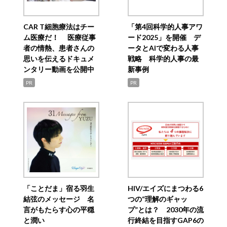
CAR T細胞療法はチー
「第4回科学的人事アワ
ム医療だ！ 医療従事
ード2025」を開催 デ
者の情熱、患者さんの
ータとAIで変わる人事
思いを伝えるドキュメ
戦略 科学的人事の最
ンタリー動画を公開中
新事例
PR
PR
「ことだま」宿る羽生
HIV/エイズにまつわる6
結弦のメッセージ 名
つの“理解のギャッ
言がもたらす心の平穏
プ”とは？ 2030年の流
と潤い
行終結を目指すGAP6の