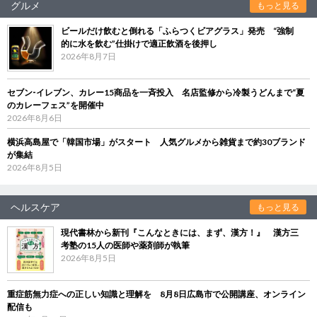
グルメ
もっと見る
ビールだけ飲むと倒れる「ふらつくビアグラス」発売 “強制
的に水を飲む”仕掛けで適正飲酒を後押し
2026年8月7日
セブン‐イレブン、カレー15商品を一斉投入 名店監修から冷製うどんまで“夏
のカレーフェス”を開催中
2026年8月6日
横浜高島屋で「韓国市場」がスタート 人気グルメから雑貨まで約30ブランド
が集結
2026年8月5日
ヘルスケア
もっと見る
現代書林から新刊『こんなときには、まず、漢方！』 漢方三
考塾の15人の医師や薬剤師が執筆
2026年8月5日
重症筋無力症への正しい知識と理解を 8月8日広島市で公開講座、オンライン
配信も