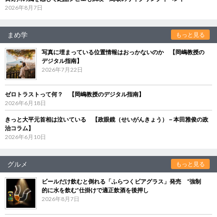
2026年8月7日
まめ学
もっと見る
写真に埋まっている位置情報はおっかないのか 【岡嶋教授の
デジタル指南】
2026年7月22日
ゼロトラストって何？ 【岡嶋教授のデジタル指南】
2026年6月18日
きっと大平元首相は泣いている 【政眼鏡（せいがんきょう）－本田雅俊の政
治コラム】
2026年6月10日
グルメ
もっと見る
ビールだけ飲むと倒れる「ふらつくビアグラス」発売 “強制
的に水を飲む”仕掛けで適正飲酒を後押し
2026年8月7日