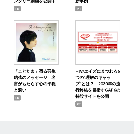
ンタリー動画を公開中
新事例
PR
PR
「ことだま」宿る羽生
HIV/エイズにまつわる6
結弦のメッセージ 名
つの“理解のギャッ
言がもたらす心の平穏
プ”とは？ 2030年の流
と潤い
行終結を目指すGAP6の
特設サイトを公開
PR
PR