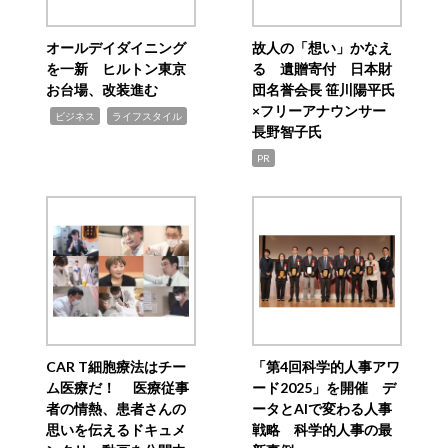
オールデイダイニング
故人の「想い」かなえ
を一新 ヒルトン東京
る 遺贈寄付 日本財
お台場、改装進む
団名誉会長 笹川陽平氏
×フリーアナウンサー
,
,
ビジネス
ライフスタイル
長野智子氏
PR
CAR T細胞療法はチー
「第4回科学的人事アワ
ム医療だ！ 医療従事
ード2025」を開催 デ
者の情熱、患者さんの
ータとAIで変わる人事
思いを伝えるドキュメ
戦略 科学的人事の最