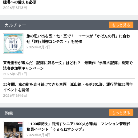
猛暑への備えも必須
2026年8月3日
カルチャー
もっと見る
旅の思い出を五・七・五で！ エースが「かばんの日」に合わ
せ「旅行川柳コンテスト」を開催
2026年8月7日
東野圭吾が選んだ「記憶に残る一文」はどれ？ 最新作『永遠の記憶』発売で
読者参加型キャンペーン
2026年8月7日
55年間、京の街を走り続けてきた車両 嵐山線・モボ301形、運行開始55周年
イベントを開催
2026年8月6日
動画
もっと見る
「100歳現役」目指すシニア1500人が集結 マンション管理代
務員イベント「うぇるねすシップ」
2026年8月4日