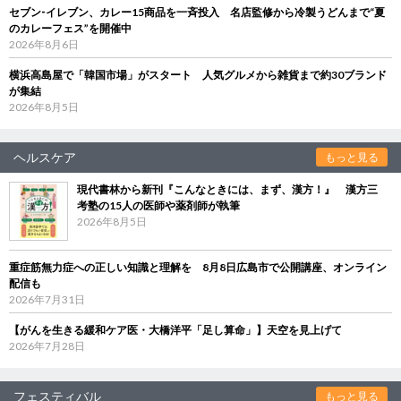
セブン‐イレブン、カレー15商品を一斉投入 名店監修から冷製うどんまで“夏
のカレーフェス”を開催中
2026年8月6日
横浜高島屋で「韓国市場」がスタート 人気グルメから雑貨まで約30ブランド
が集結
2026年8月5日
ヘルスケア
もっと見る
現代書林から新刊『こんなときには、まず、漢方！』 漢方三
考塾の15人の医師や薬剤師が執筆
2026年8月5日
重症筋無力症への正しい知識と理解を 8月8日広島市で公開講座、オンライン
配信も
2026年7月31日
【がんを生きる緩和ケア医・大橋洋平「足し算命」】天空を見上げて
2026年7月28日
フェスティバル
もっと見る