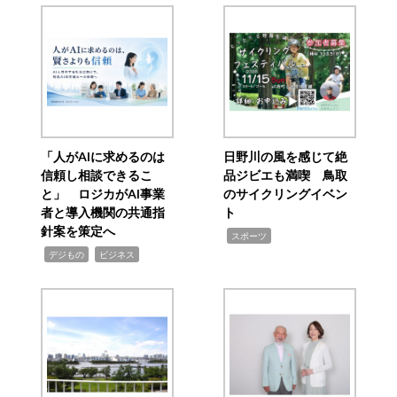
「人がAIに求めるのは
日野川の風を感じて絶
信頼し相談できるこ
品ジビエも満喫 鳥取
と」 ロジカがAI事業
のサイクリングイベン
者と導入機関の共通指
ト
針案を策定へ
,
スポーツ
,
,
デジもの
ビジネス