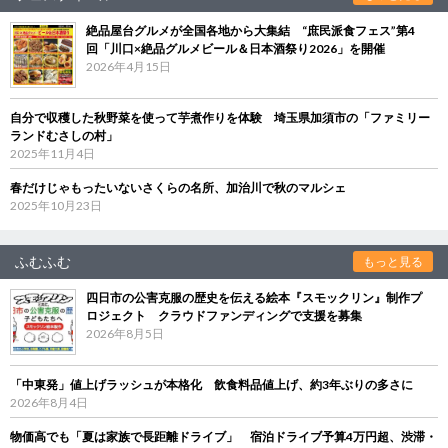
絶品屋台グルメが全国各地から大集結 “庶民派食フェス”第4
回「川口×絶品グルメビール＆日本酒祭り2026」を開催
2026年4月15日
自分で収穫した秋野菜を使って芋煮作りを体験 埼玉県加須市の「ファミリー
ランドむさしの村」
2025年11月4日
春だけじゃもったいないさくらの名所、加治川で秋のマルシェ
2025年10月23日
ふむふむ
もっと見る
四日市の公害克服の歴史を伝える絵本『スモックリン』制作プ
ロジェクト クラウドファンディングで支援を募集
2026年8月5日
「中東発」値上げラッシュが本格化 飲食料品値上げ、約3年ぶりの多さに
2026年8月4日
物価高でも「夏は家族で長距離ドライブ」 宿泊ドライブ予算4万円超、渋滞・