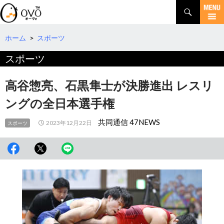
検
索
コ
ン
テ
ホーム
>
スポーツ
ン
スポーツ
ツ
へ
移
高谷惣亮、石黒隼士が決勝進出 レスリ
動
ングの全日本選手権
共同通信 47NEWS
2023年12月22日
スポーツ