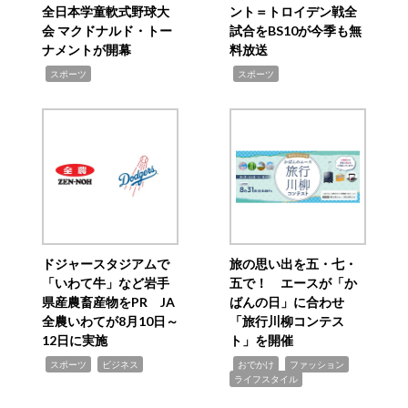
全日本学童軟式野球大
ント＝トロイデン戦全
会 マクドナルド・トー
試合をBS10が今季も無
ナメントが開幕
料放送
,
,
スポーツ
スポーツ
ドジャースタジアムで
旅の思い出を五・七・
「いわて牛」など岩手
五で！ エースが「か
県産農畜産物をPR JA
ばんの日」に合わせ
全農いわてが8月10日～
「旅行川柳コンテス
12日に実施
ト」を開催
,
,
,
,
,
スポーツ
ビジネス
おでかけ
ファッション
ライフスタイル