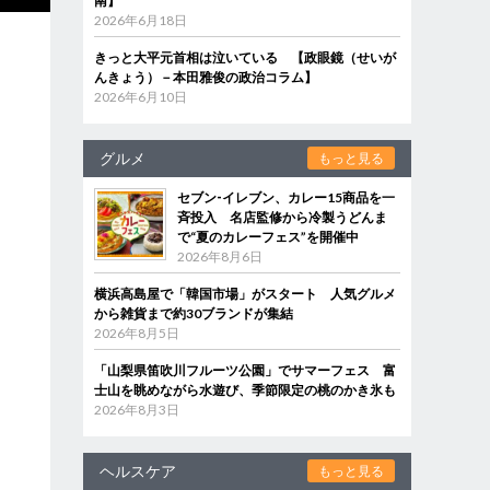
南】
2026年6月18日
きっと大平元首相は泣いている 【政眼鏡（せいが
んきょう）－本田雅俊の政治コラム】
2026年6月10日
グルメ
もっと見る
セブン‐イレブン、カレー15商品を一
斉投入 名店監修から冷製うどんま
で“夏のカレーフェス”を開催中
2026年8月6日
横浜高島屋で「韓国市場」がスタート 人気グルメ
から雑貨まで約30ブランドが集結
2026年8月5日
「山梨県笛吹川フルーツ公園」でサマーフェス 富
士山を眺めながら水遊び、季節限定の桃のかき氷も
2026年8月3日
ヘルスケア
もっと見る