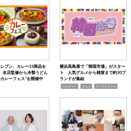
イレブン、カレー15商品を
横浜高島屋で「韓国市場」がスター
 名店監修から冷製うどん
ト 人気グルメから雑貨まで約30ブ
のカレーフェス”を開催中
ランドが集結
,
,
,
カルチャー
グルメ
ライフスタイル