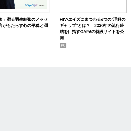
ま」宿る羽生結弦のメッセ
HIV/エイズにまつわる6つの“理解の
言がもたらす心の平穏と潤
ギャップ”とは？ 2030年の流行終
結を目指すGAP6の特設サイトを公
開
PR