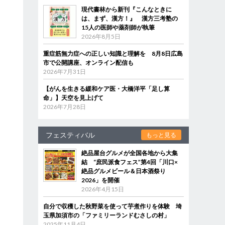
現代書林から新刊『こんなときに
は、まず、漢方！』 漢方三考塾の
15人の医師や薬剤師が執筆
2026年8月5日
重症筋無力症への正しい知識と理解を 8月8日広島
市で公開講座、オンライン配信も
2026年7月31日
【がんを生きる緩和ケア医・大橋洋平「足し算
命」】天空を見上げて
2026年7月28日
フェスティバル
もっと見る
絶品屋台グルメが全国各地から大集
結 “庶民派食フェス”第4回「川口×
絶品グルメビール＆日本酒祭り
2026」を開催
2026年4月15日
自分で収穫した秋野菜を使って芋煮作りを体験 埼
玉県加須市の「ファミリーランドむさしの村」
2025年11月4日