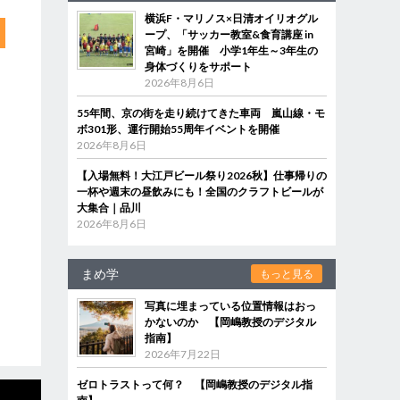
横浜F・マリノス×日清オイリオグル
ープ、「サッカー教室&食育講座 in
宮崎」を開催 小学1年生～3年生の
身体づくりをサポート
2026年8月6日
55年間、京の街を走り続けてきた車両 嵐山線・モ
ボ301形、運行開始55周年イベントを開催
2026年8月6日
【入場無料！大江戸ビール祭り2026秋】仕事帰りの
一杯や週末の昼飲みにも！全国のクラフトビールが
大集合｜品川
2026年8月6日
まめ学
もっと見る
写真に埋まっている位置情報はおっ
かないのか 【岡嶋教授のデジタル
指南】
2026年7月22日
ゼロトラストって何？ 【岡嶋教授のデジタル指