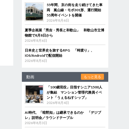
55年間、京の街を走り続けてきた車
両 嵐山線・モボ301形、運行開始
55周年イベントを開催
2026年8月6日
夏季企画展「秀吉・秀長と和歌山」 和歌山市立博
物館で8月8日から
2026年8月6日
日本史と世界史を旅するRPG 「時渡り」、
iOS/Androidで配信開始
2026年8月6日
動画
もっと見る
「100歳現役」目指すシニア1500人
が集結 マンション管理代務員イベ
ント「うぇるねすシップ」
2026年8月4日
AI時代、「暗黙知」は継承できるのか 「デジブ
レ」説明会／ラウンドテーブル
2026年8月3日