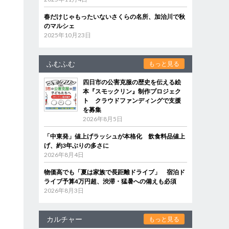
春だけじゃもったいないさくらの名所、加治川で秋
のマルシェ
2025年10月23日
ふむふむ
もっと見る
四日市の公害克服の歴史を伝える絵
本『スモックリン』制作プロジェク
ト クラウドファンディングで支援
を募集
2026年8月5日
「中東発」値上げラッシュが本格化 飲食料品値上
げ、約3年ぶりの多さに
2026年8月4日
物価高でも「夏は家族で長距離ドライブ」 宿泊ド
ライブ予算4万円超、渋滞・猛暑への備えも必須
2026年8月3日
カルチャー
もっと見る