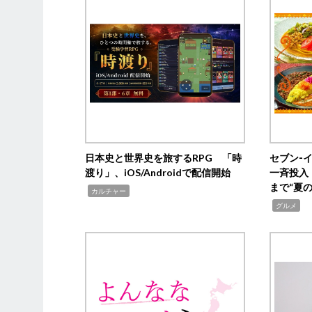
日本史と世界史を旅するRPG 「時
セブン‐
渡り」、iOS/Androidで配信開始
一斉投入
まで“夏
,
カルチャー
,
グルメ