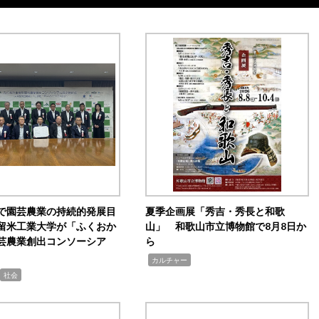
で園芸農業の持続的発展目
夏季企画展「秀吉・秀長と和歌
留米工業大学が「ふくおか
山」 和歌山市立博物館で8月8日か
芸農業創出コンソーシア
ら
,
カルチャー
社会