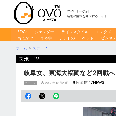
OVO [オーヴォ]
話題の情報を発信するサイト
コンテンツへ移動
検
SDGs
ジェンダー
ライフスタイル
エンタメ
索
おでかけ
まめ学
デジもの
ペット
ビジネ
ホーム
>
スポーツ
スポーツ
岐阜女、東海大福岡など2回戦へ
共同通信 47NEWS
2023年12月23日
スポーツ