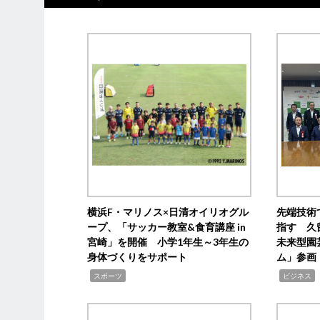
横浜F・マリノス×日清オイリオグル
先端技術
ープ、「サッカー教室&食育講座 in
指す 久
宮崎」を開催 小学1年生～3年生の
未来型園
身体づくりをサポート
ム」参画
,
,
,
スポーツ
ビジネス