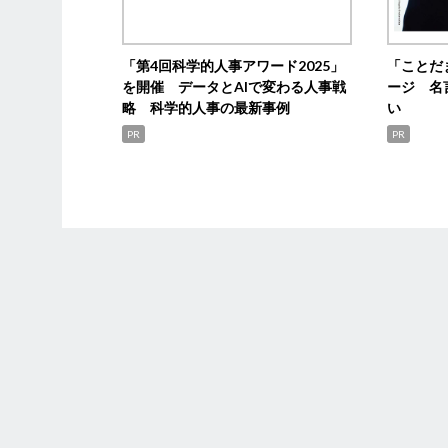
「第4回科学的人事アワード2025」
「ことだ
を開催 データとAIで変わる人事戦
ージ 名
略 科学的人事の最新事例
い
PR
PR