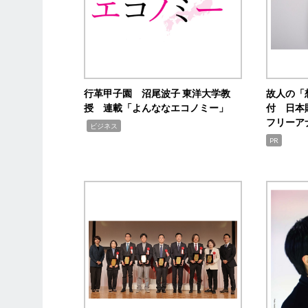
行革甲子園 沼尾波子 東洋大学教
故人の「
授 連載「よんななエコノミー」
付 日本
フリーア
,
ビジネス
PR