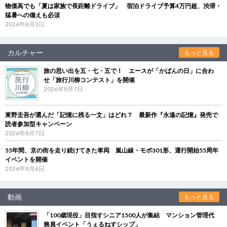
物価高でも「夏は家族で長距離ドライブ」 宿泊ドライブ予算4万円超、渋滞・
猛暑への備えも必須
2026年8月3日
カルチャー
もっと見る
旅の思い出を五・七・五で！ エースが「かばんの日」に合わ
せ「旅行川柳コンテスト」を開催
2026年8月7日
東野圭吾が選んだ「記憶に残る一文」はどれ？ 最新作『永遠の記憶』発売で
読者参加型キャンペーン
2026年8月7日
55年間、京の街を走り続けてきた車両 嵐山線・モボ301形、運行開始55周年
イベントを開催
2026年8月6日
動画
もっと見る
「100歳現役」目指すシニア1500人が集結 マンション管理代
務員イベント「うぇるねすシップ」