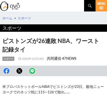
検
索
コ
ン
テ
ホーム
>
スポーツ
ン
スポーツ
ツ
へ
移
ピストンズが26連敗 NBA、ワースト
動
記録タイ
共同通信 47NEWS
2023年12月24日
スポーツ
米プロバスケットボールNBAでピストンズが23日、敵地ニュー
ヨークでのネッツ戦に115―126で敗れ……