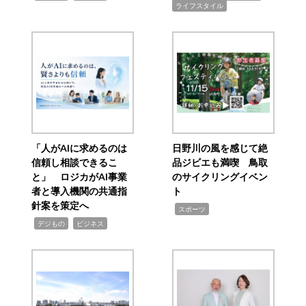
ライフスタイル
「人がAIに求めるのは
日野川の風を感じて絶
信頼し相談できるこ
品ジビエも満喫 鳥取
と」 ロジカがAI事業
のサイクリングイベン
者と導入機関の共通指
ト
針案を策定へ
,
スポーツ
,
,
デジもの
ビジネス