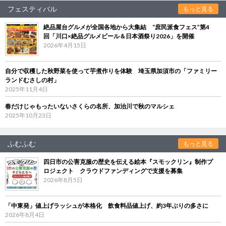
フェスティバル
もっと見る
絶品屋台グルメが全国各地から大集結 “庶民派食フェス”第4
回「川口×絶品グルメビール＆日本酒祭り2026」を開催
2026年4月15日
自分で収穫した秋野菜を使って芋煮作りを体験 埼玉県加須市の「ファミリー
ランドむさしの村」
2025年11月4日
春だけじゃもったいないさくらの名所、加治川で秋のマルシェ
2025年10月23日
ふむふむ
もっと見る
四日市の公害克服の歴史を伝える絵本『スモックリン』制作プ
ロジェクト クラウドファンディングで支援を募集
2026年8月5日
「中東発」値上げラッシュが本格化 飲食料品値上げ、約3年ぶりの多さに
2026年8月4日