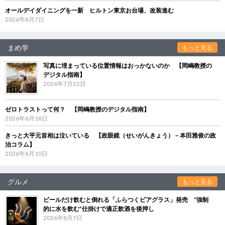
オールデイダイニングを一新 ヒルトン東京お台場、改装進む
2026年8月7日
まめ学
もっと見る
写真に埋まっている位置情報はおっかないのか 【岡嶋教授の
デジタル指南】
2026年7月22日
ゼロトラストって何？ 【岡嶋教授のデジタル指南】
2026年6月18日
きっと大平元首相は泣いている 【政眼鏡（せいがんきょう）－本田雅俊の政
治コラム】
2026年6月10日
グルメ
もっと見る
ビールだけ飲むと倒れる「ふらつくビアグラス」発売 “強制
的に水を飲む”仕掛けで適正飲酒を後押し
2026年8月7日