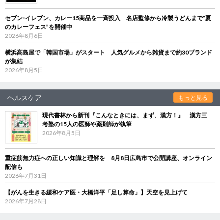
セブン‐イレブン、カレー15商品を一斉投入 名店監修から冷製うどんまで“夏
のカレーフェス”を開催中
2026年8月6日
横浜高島屋で「韓国市場」がスタート 人気グルメから雑貨まで約30ブランド
が集結
2026年8月5日
ヘルスケア
もっと見る
現代書林から新刊『こんなときには、まず、漢方！』 漢方三
考塾の15人の医師や薬剤師が執筆
2026年8月5日
重症筋無力症への正しい知識と理解を 8月8日広島市で公開講座、オンライン
配信も
2026年7月31日
【がんを生きる緩和ケア医・大橋洋平「足し算命」】天空を見上げて
2026年7月28日