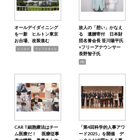
オールデイダイニング
故人の「想い」かなえ
を一新 ヒルトン東京
る 遺贈寄付 日本財
お台場、改装進む
団名誉会長 笹川陽平氏
×フリーアナウンサー
,
,
ビジネス
ライフスタイル
長野智子氏
PR
CAR T細胞療法はチー
「第4回科学的人事アワ
ム医療だ！ 医療従事
ード2025」を開催 デ