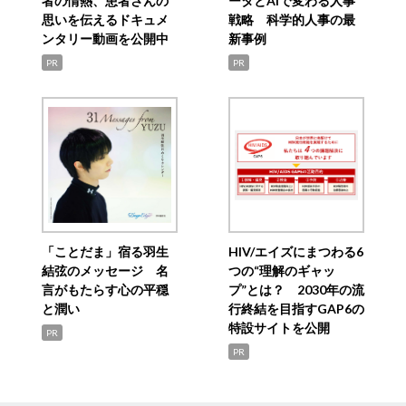
者の情熱、患者さんの
ータとAIで変わる人事
思いを伝えるドキュメ
戦略 科学的人事の最
ンタリー動画を公開中
新事例
PR
PR
「ことだま」宿る羽生
HIV/エイズにまつわる6
結弦のメッセージ 名
つの“理解のギャッ
言がもたらす心の平穏
プ”とは？ 2030年の流
と潤い
行終結を目指すGAP6の
特設サイトを公開
PR
PR