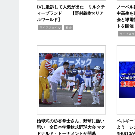
LVに敗訴して人気が出た ミルクテ
ノーベル
ィーブランド 【野村義樹✕リア
中高生を
ルワールド】
会と導電
トを開催
,
,
ライフスタイル
社会
,
ライフスタ
始球式の杉谷拳士さん、野球に熱い
ベルギー
思い 全日本学童軟式野球大会 マク
よう シ
ドナルド・トーナメントが開幕
をBS1