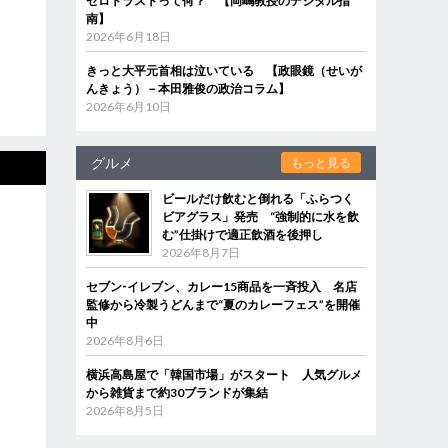
ゼロトラストって何？ 【岡嶋教授のデジタル指
南】
2026年6月18日
きっと大平元首相は泣いている 【政眼鏡（せいが
んきょう）－本田雅俊の政治コラム】
2026年6月10日
グルメ
もっと見る
ビールだけ飲むと倒れる「ふらつく
ビアグラス」発売 “強制的に水を飲
む”仕掛けで適正飲酒を後押し
2026年8月7日
セブン‐イレブン、カレー15商品を一斉投入 名店
監修から冷製うどんまで“夏のカレーフェス”を開催
中
2026年8月6日
横浜高島屋で「韓国市場」がスタート 人気グルメ
から雑貨まで約30ブランドが集結
2026年8月5日