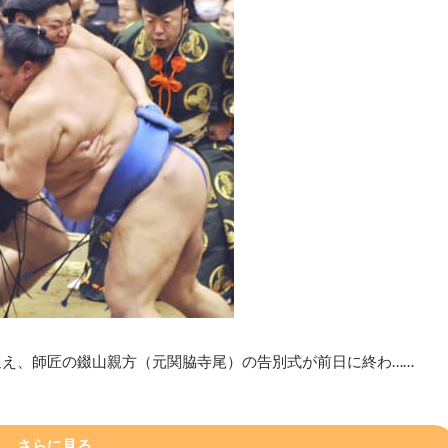
迎え、師匠の錣山親方（元関脇寺尾）の告別式が前日に終わ……
さらに見る