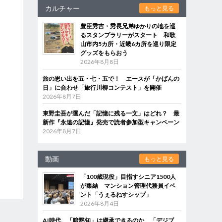
カルチャー
もっと見る
豊臣秀吉・秀長兄弟ゆかりの地を巡
るスタンプラリーがスタート 和歌
山市内5カ所・近畿6カ所を巡り限定
グッズをもらおう
2026年8月8日
旅の思い出を五・七・五で！ エースが「かばんの
日」に合わせ「旅行川柳コンテスト」を開催
2026年8月7日
東野圭吾が選んだ「記憶に残る一文」はどれ？ 最
新作『永遠の記憶』発売で読者参加型キャンペーン
2026年8月7日
動画
もっと見る
「100歳現役」目指すシニア1500人
が集結 マンション管理代務員イベ
ント「うぇるねすシップ」
2026年8月4日
AI時代、「暗黙知」は継承できるのか 「デジブ