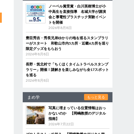
ノーベル賞受賞・白川英樹博士が小
中高生を直接指導 名城大学が講演
会と導電性プラスチック実験イベン
トを開催
2026年8月8日
豊臣秀吉・秀長兄弟ゆかりの地を巡るスタンプラリ
ーがスタート 和歌山市内5カ所・近畿6カ所を巡り
限定グッズをもらおう
2026年8月8日
長野・筑北村で「ちくほくタイムトラベルスタンプ
ラリー」開催！謎解きを楽しみながら全17スポット
を巡る
2026年8月8日
まめ学
もっと見る
写真に埋まっている位置情報はおっ
かないのか 【岡嶋教授のデジタル
指南】
2026年7月22日