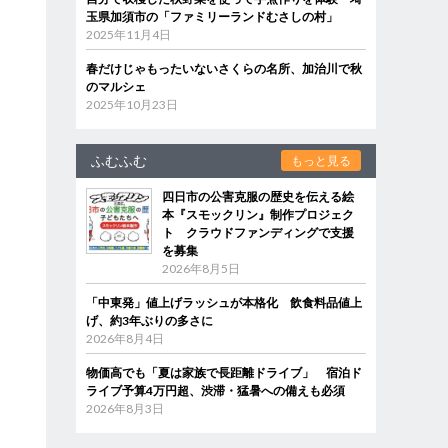
玉県加須市の「ファミリーランドむさしの村」
2025年11月4日
春だけじゃもったいないさくらの名所、加治川で秋
のマルシェ
2025年10月23日
ふむふむ
もっと見る
四日市の公害克服の歴史を伝える絵
本『スモックリン』制作プロジェク
ト クラウドファンディングで支援
を募集
2026年8月5日
「中東発」値上げラッシュが本格化 飲食料品値上
げ、約3年ぶりの多さに
2026年8月4日
物価高でも「夏は家族で長距離ドライブ」 宿泊ド
ライブ予算4万円超、渋滞・猛暑への備えも必須
2026年8月3日