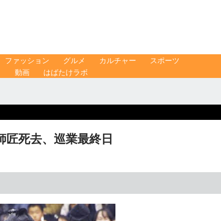
ファッション
グルメ
カルチャー
スポーツ
ス
動画
はばたけラボ
師匠死去、巡業最終日