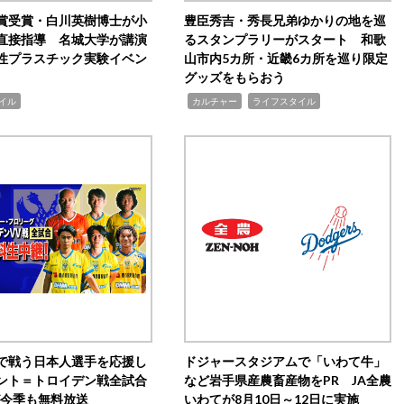
賞受賞・白川英樹博士が小
豊臣秀吉・秀長兄弟ゆかりの地を巡
直接指導 名城大学が講演
るスタンプラリーがスタート 和歌
性プラスチック実験イベン
山市内5カ所・近畿6カ所を巡り限定
グッズをもらおう
,
,
イル
カルチャー
ライフスタイル
で戦う日本人選手を応援し
ドジャースタジアムで「いわて牛」
ント＝トロイデン戦全試合
など岩手県産農畜産物をPR JA全農
0が今季も無料放送
いわてが8月10日～12日に実施