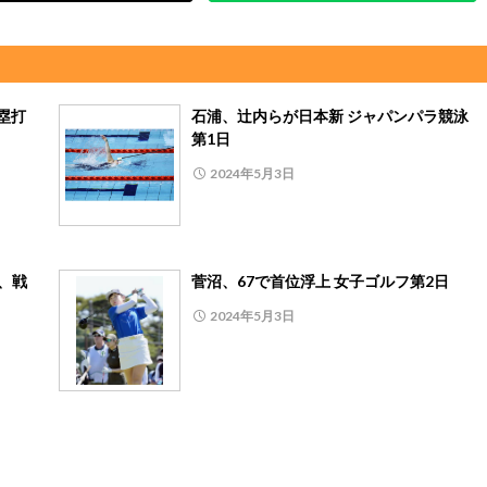
塁打
石浦、辻内らが日本新 ジャパンパラ競泳
第1日
2024年5月3日
、戦
菅沼、67で首位浮上 女子ゴルフ第2日
2024年5月3日