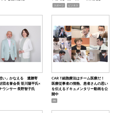
,
,
スポーツ
ビジネス
想い」かなえる 遺贈寄
CAR T細胞療法はチーム医療だ！
財団名誉会長 笹川陽平氏×
医療従事者の情熱、患者さんの思い
ナウンサー 長野智子氏
を伝えるドキュメンタリー動画を公
開中
PR