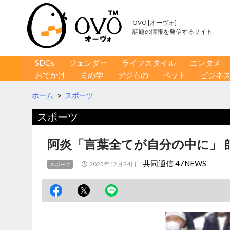
OVO [オーヴォ]
話題の情報を発信するサイト
コンテンツへ移動
検
SDGs
ジェンダー
ライフスタイル
エンタメ
索
おでかけ
まめ学
デジもの
ペット
ビジネ
ホーム
>
スポーツ
スポーツ
阿炎「言葉全てが自分の中に」 
共同通信 47NEWS
2023年12月24日
スポーツ