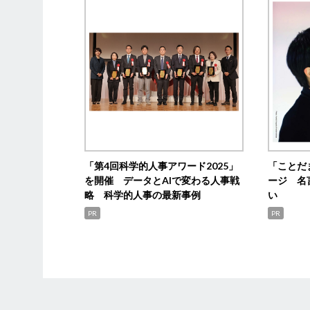
「第4回科学的人事アワード2025」
「ことだ
を開催 データとAIで変わる人事戦
ージ 名
略 科学的人事の最新事例
い
PR
PR