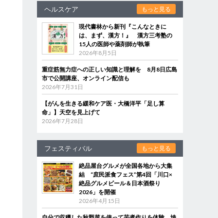
ヘルスケア
もっと見る
現代書林から新刊『こんなときに
は、まず、漢方！』 漢方三考塾の
15人の医師や薬剤師が執筆
2026年8月5日
重症筋無力症への正しい知識と理解を 8月8日広島
市で公開講座、オンライン配信も
2026年7月31日
【がんを生きる緩和ケア医・大橋洋平「足し算
命」】天空を見上げて
2026年7月28日
フェスティバル
もっと見る
絶品屋台グルメが全国各地から大集
結 “庶民派食フェス”第4回「川口×
絶品グルメビール＆日本酒祭り
2026」を開催
2026年4月15日
自分で収穫した秋野菜を使って芋煮作りを体験 埼