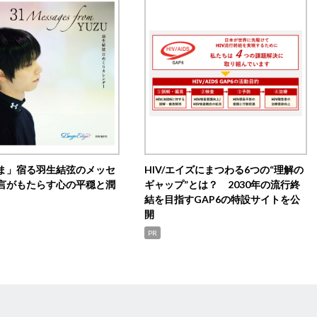
ま」宿る羽生結弦のメッセ
HIV/エイズにまつわる6つの“理解の
言がもたらす心の平穏と潤
ギャップ”とは？ 2030年の流行終
結を目指すGAP6の特設サイトを公
開
PR