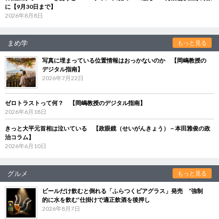
に【9月30日まで】
2026年8月8日
まめ学
もっと見る
写真に埋まっている位置情報はおっかないのか 【岡嶋教授の
デジタル指南】
2026年7月22日
ゼロトラストって何？ 【岡嶋教授のデジタル指南】
2026年6月18日
きっと大平元首相は泣いている 【政眼鏡（せいがんきょう）－本田雅俊の政
治コラム】
2026年6月10日
グルメ
もっと見る
ビールだけ飲むと倒れる「ふらつくビアグラス」発売 “強制
的に水を飲む”仕掛けで適正飲酒を後押し
2026年8月7日