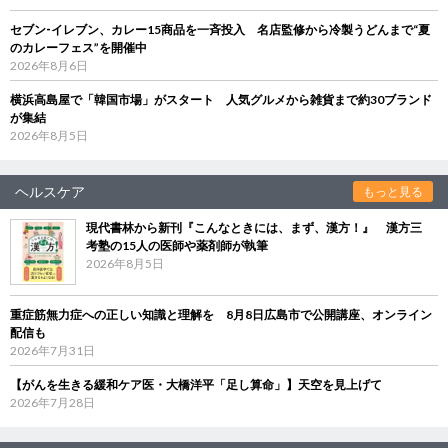
セブン‐イレブン、カレー15商品を一斉投入 名店監修から冷製うどんまで“夏
のカレーフェス”を開催中
2026年8月6日
横浜高島屋で「韓国市場」がスタート 人気グルメから雑貨まで約30ブランド
が集結
2026年8月5日
ヘルスケア
もっと見る
現代書林から新刊『こんなときには、まず、漢方！』 漢方三
考塾の15人の医師や薬剤師が執筆
2026年8月5日
重症筋無力症への正しい知識と理解を 8月8日広島市で公開講座、オンライン
配信も
2026年7月31日
【がんを生きる緩和ケア医・大橋洋平「足し算命」】天空を見上げて
2026年7月28日