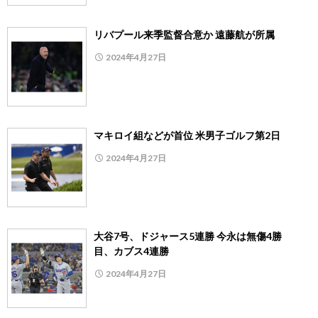
リバプール来季監督合意か 遠藤航が所属
2024年4月27日
マキロイ組などが首位 米男子ゴルフ第2日
2024年4月27日
大谷7号、ドジャース5連勝 今永は無傷4勝
目、カブス4連勝
2024年4月27日