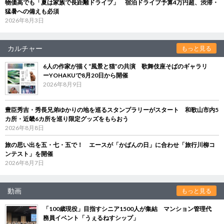
物価高でも「夏は家族で長距離ドライブ」 宿泊ドライブ予算4万円超、渋滞・
猛暑への備えも必須
2026年8月3日
カルチャー
もっと見る
6人の作家が描く“風景と猫”の共演 歌舞伎座そばのギャラリ
ーYOHAKUで8月20日から開催
2026年8月9日
豊臣秀吉・秀長兄弟ゆかりの地を巡るスタンプラリーがスタート 和歌山市内5
カ所・近畿6カ所を巡り限定グッズをもらおう
2026年8月8日
旅の思い出を五・七・五で！ エースが「かばんの日」に合わせ「旅行川柳コ
ンテスト」を開催
2026年8月7日
動画
もっと見る
「100歳現役」目指すシニア1500人が集結 マンション管理代
務員イベント「うぇるねすシップ」