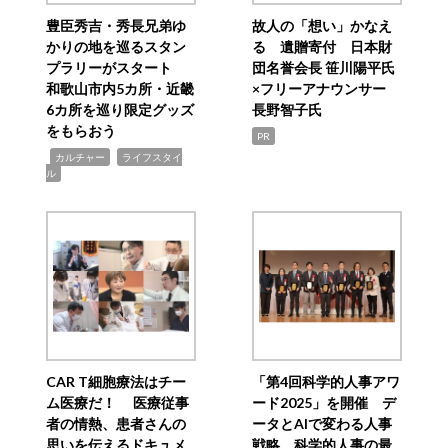
豊臣秀吉・秀長兄弟ゆ
故人の「想い」かなえ
かりの地を巡るスタン
る 遺贈寄付 日本財
プラリーがスタート
団名誉会長 笹川陽平氏
和歌山市内5カ所・近畿
×フリーアナウンサー
6カ所を巡り限定グッズ
長野智子氏
をもらおう
PR
,
,
カルチャー
ライフスタイ
ル
CAR T細胞療法はチー
「第4回科学的人事アワ
ム医療だ！ 医療従事
ード2025」を開催 デ
者の情熱、患者さんの
ータとAIで変わる人事
思いを伝えるドキュメ
戦略 科学的人事の最