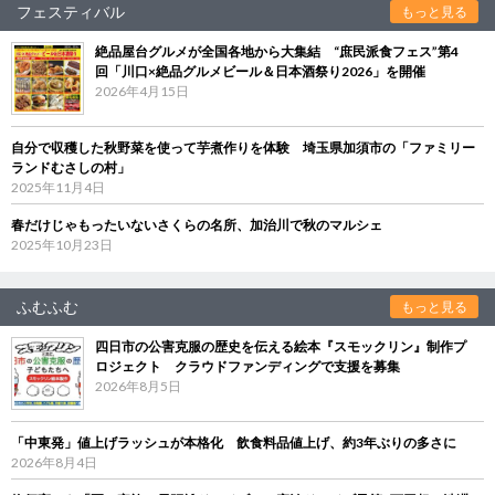
フェスティバル
もっと見る
絶品屋台グルメが全国各地から大集結 “庶民派食フェス”第4
回「川口×絶品グルメビール＆日本酒祭り2026」を開催
2026年4月15日
自分で収穫した秋野菜を使って芋煮作りを体験 埼玉県加須市の「ファミリー
ランドむさしの村」
2025年11月4日
春だけじゃもったいないさくらの名所、加治川で秋のマルシェ
2025年10月23日
ふむふむ
もっと見る
四日市の公害克服の歴史を伝える絵本『スモックリン』制作プ
ロジェクト クラウドファンディングで支援を募集
2026年8月5日
「中東発」値上げラッシュが本格化 飲食料品値上げ、約3年ぶりの多さに
2026年8月4日