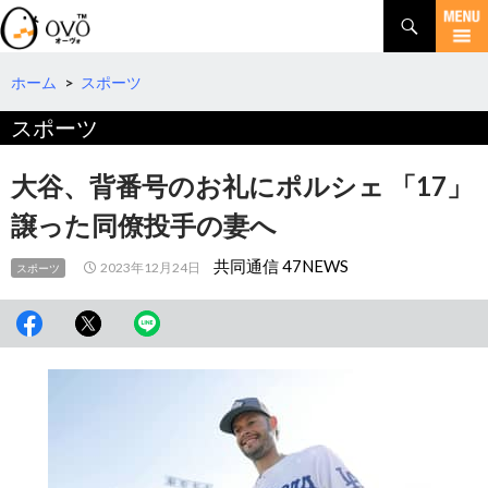
検
索
コ
ン
テ
ホーム
>
スポーツ
ン
スポーツ
ツ
へ
移
大谷、背番号のお礼にポルシェ 「17」
動
譲った同僚投手の妻へ
共同通信 47NEWS
2023年12月24日
スポーツ