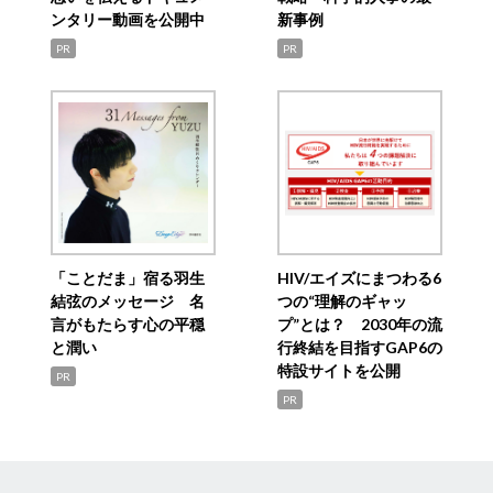
ンタリー動画を公開中
新事例
PR
PR
「ことだま」宿る羽生
HIV/エイズにまつわる6
結弦のメッセージ 名
つの“理解のギャッ
言がもたらす心の平穏
プ”とは？ 2030年の流
と潤い
行終結を目指すGAP6の
特設サイトを公開
PR
PR