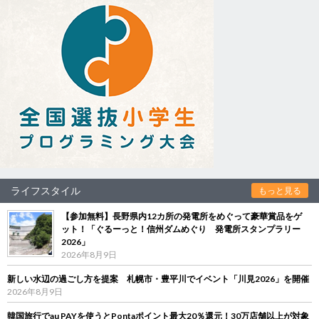
ライフスタイル
もっと見る
【参加無料】長野県内12カ所の発電所をめぐって豪華賞品をゲ
ット！「ぐるーっと！信州ダムめぐり 発電所スタンプラリー
2026」
2026年8月9日
新しい水辺の過ごし方を提案 札幌市・豊平川でイベント「川見2026」を開催
2026年8月9日
韓国旅行でau PAYを使うとPontaポイント最大20％還元！30万店舗以上が対象