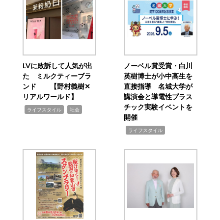
LVに敗訴して人気が出
ノーベル賞受賞・白川
た ミルクティーブラ
英樹博士が小中高生を
ンド 【野村義樹✕
直接指導 名城大学が
リアルワールド】
講演会と導電性プラス
チック実験イベントを
,
,
ライフスタイル
社会
開催
,
ライフスタイル