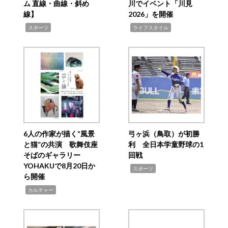
ム 直線・曲線・斜め
川でイベント「川見
線】
2026」を開催
,
,
スポーツ
ライフスタイル
6人の作家が描く“風景
弓ヶ浜（鳥取）が初勝
と猫”の共演 歌舞伎座
利 全日本学童野球の1
そばのギャラリー
回戦
YOHAKUで8月20日か
,
スポーツ
ら開催
,
カルチャー