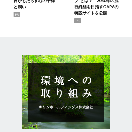
言がもたらす心の平穏
プ”とは？ 2030年の流
と潤い
行終結を目指すGAP6の
特設サイトを公開
PR
PR