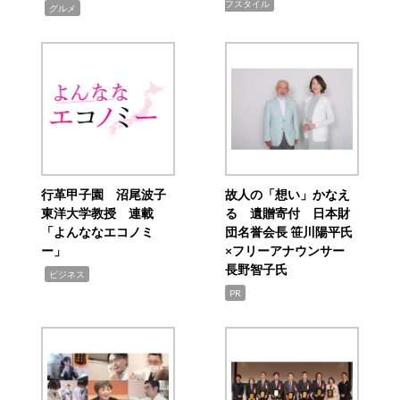
フスタイル
,
グルメ
行革甲子園 沼尾波子
故人の「想い」かなえ
東洋大学教授 連載
る 遺贈寄付 日本財
「よんななエコノミ
団名誉会長 笹川陽平氏
ー」
×フリーアナウンサー
長野智子氏
,
ビジネス
PR