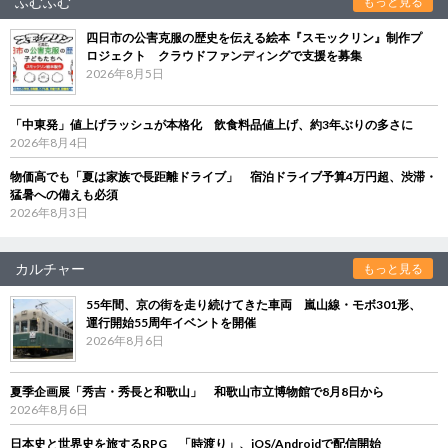
ふむふむ
もっと見る
四日市の公害克服の歴史を伝える絵本『スモックリン』制作プ
ロジェクト クラウドファンディングで支援を募集
2026年8月5日
「中東発」値上げラッシュが本格化 飲食料品値上げ、約3年ぶりの多さに
2026年8月4日
物価高でも「夏は家族で長距離ドライブ」 宿泊ドライブ予算4万円超、渋滞・
猛暑への備えも必須
2026年8月3日
カルチャー
もっと見る
55年間、京の街を走り続けてきた車両 嵐山線・モボ301形、
運行開始55周年イベントを開催
2026年8月6日
夏季企画展「秀吉・秀長と和歌山」 和歌山市立博物館で8月8日から
2026年8月6日
日本史と世界史を旅するRPG 「時渡り」、iOS/Androidで配信開始