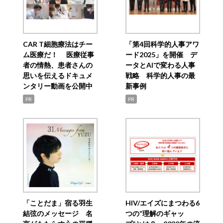
CAR T細胞療法はチー
「第4回科学的人事アワ
ム医療だ！ 医療従事
ード2025」を開催 デ
者の情熱、患者さんの
ータとAIで変わる人事
思いを伝えるドキュメ
戦略 科学的人事の最
ンタリー動画を公開中
新事例
PR
PR
「ことだま」宿る羽生
HIV/エイズにまつわる6
結弦のメッセージ 名
つの“理解のギャッ