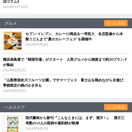
治コラム】
2026年6月10日
グルメ
もっと見る
セブン‐イレブン、カレー15商品を一斉投入 名店監修から冷
製うどんまで“夏のカレーフェス”を開催中
2026年8月6日
横浜高島屋で「韓国市場」がスタート 人気グルメから雑貨まで約30ブランド
が集結
2026年8月5日
「山梨県笛吹川フルーツ公園」でサマーフェス 富士山を眺めながら水遊び、
季節限定の桃のかき氷も
2026年8月3日
ヘルスケア
もっと見る
現代書林から新刊『こんなときには、まず、漢方！』 漢方三
考塾の15人の医師や薬剤師が執筆
2026年8月5日