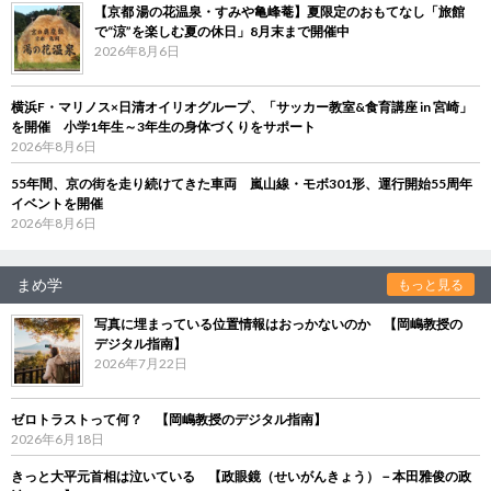
【京都 湯の花温泉・すみや亀峰菴】夏限定のおもてなし「旅館
で“涼”を楽しむ夏の休日」8月末まで開催中
2026年8月6日
横浜F・マリノス×日清オイリオグループ、「サッカー教室&食育講座 in 宮崎」
を開催 小学1年生～3年生の身体づくりをサポート
2026年8月6日
55年間、京の街を走り続けてきた車両 嵐山線・モボ301形、運行開始55周年
イベントを開催
2026年8月6日
まめ学
もっと見る
写真に埋まっている位置情報はおっかないのか 【岡嶋教授の
デジタル指南】
2026年7月22日
ゼロトラストって何？ 【岡嶋教授のデジタル指南】
2026年6月18日
きっと大平元首相は泣いている 【政眼鏡（せいがんきょう）－本田雅俊の政