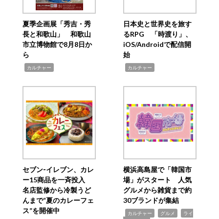
夏季企画展「秀吉・秀
日本史と世界史を旅す
長と和歌山」 和歌山
るRPG 「時渡り」、
市立博物館で8月8日か
iOS/Androidで配信開
ら
始
,
,
カルチャー
カルチャー
セブン‐イレブン、カレ
横浜高島屋で「韓国市
ー15商品を一斉投入
場」がスタート 人気
名店監修から冷製うど
グルメから雑貨まで約
んまで“夏のカレーフェ
30ブランドが集結
ス”を開催中
,
,
,
カルチャー
グルメ
ライ