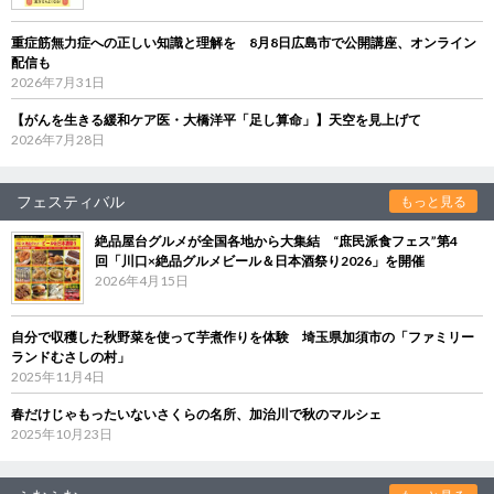
重症筋無力症への正しい知識と理解を 8月8日広島市で公開講座、オンライン
配信も
2026年7月31日
【がんを生きる緩和ケア医・大橋洋平「足し算命」】天空を見上げて
2026年7月28日
フェスティバル
もっと見る
絶品屋台グルメが全国各地から大集結 “庶民派食フェス”第4
回「川口×絶品グルメビール＆日本酒祭り2026」を開催
2026年4月15日
自分で収穫した秋野菜を使って芋煮作りを体験 埼玉県加須市の「ファミリー
ランドむさしの村」
2025年11月4日
春だけじゃもったいないさくらの名所、加治川で秋のマルシェ
2025年10月23日