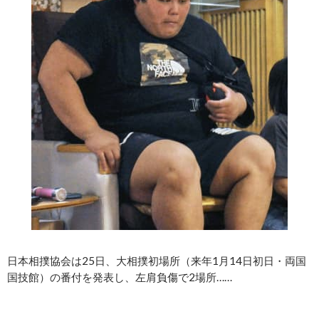
日本相撲協会は25日、大相撲初場所（来年1月14日初日・両国
国技館）の番付を発表し、左肩負傷で2場所……