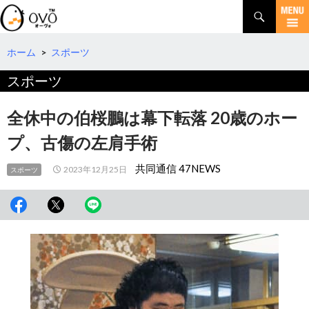
検
索
コ
ン
テ
ホーム
>
スポーツ
ン
スポーツ
ツ
へ
移
全休中の伯桜鵬は幕下転落 20歳のホー
動
プ、古傷の左肩手術
共同通信 47NEWS
2023年12月25日
スポーツ