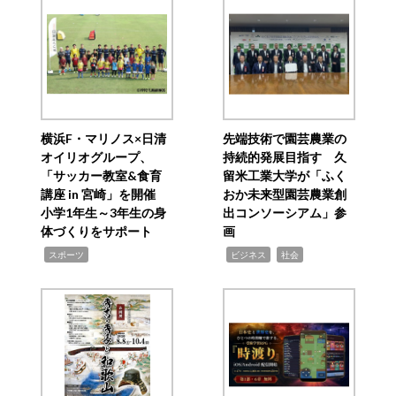
横浜F・マリノス×日清
先端技術で園芸農業の
オイリオグループ、
持続的発展目指す 久
「サッカー教室&食育
留米工業大学が「ふく
講座 in 宮崎」を開催
おか未来型園芸農業創
小学1年生～3年生の身
出コンソーシアム」参
体づくりをサポート
画
,
,
,
スポーツ
ビジネス
社会