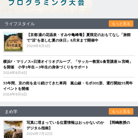
ライフスタイル
もっと見る
【京都 湯の花温泉・すみや亀峰菴】夏限定のおもてなし「旅館
で“涼”を楽しむ夏の休日」8月末まで開催中
2026年8月6日
横浜F・マリノス×日清オイリオグループ、「サッカー教室&食育講座 in 宮崎」
を開催 小学1年生～3年生の身体づくりをサポート
2026年8月6日
55年間、京の街を走り続けてきた車両 嵐山線・モボ301形、運行開始55周年
イベントを開催
2026年8月6日
まめ学
もっと見る
写真に埋まっている位置情報はおっかないのか 【岡嶋教授の
デジタル指南】
2026年7月22日