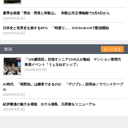
夏季企画展「秀吉・秀長と和歌山」 和歌山市立博物館で8月8日から
2026年8月6日
日本史と世界史を旅するRPG 「時渡り」、iOS/Androidで配信開始
2026年8月6日
動画
もっと見る
「100歳現役」目指すシニア1500人が集結 マンション管理代
務員イベント「うぇるねすシップ」
2026年8月4日
AI時代、「暗黙知」は継承できるのか 「デジブレ」説明会／ラウンドテーブ
ル
2026年8月3日
紀伊勝浦の魅力を堪能 ホテル浦島、日昇館をリニューアル
2026年8月3日