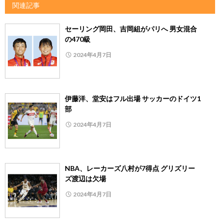
関連記事
セーリング岡田、吉岡組がパリへ 男女混合
の470級
2024年4月7日
伊藤洋、堂安はフル出場 サッカーのドイツ1
部
2024年4月7日
NBA、レーカーズ八村が7得点 グリズリー
ズ渡辺は欠場
2024年4月7日