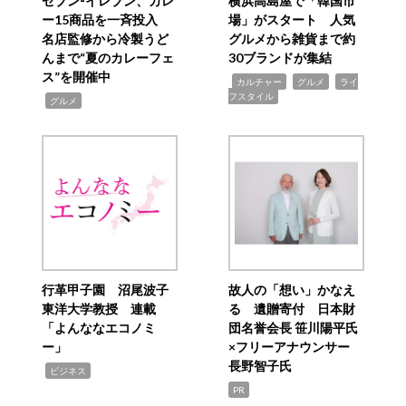
セブン‐イレブン、カレ
横浜高島屋で「韓国市
ー15商品を一斉投入
場」がスタート 人気
名店監修から冷製うど
グルメから雑貨まで約
んまで“夏のカレーフェ
30ブランドが集結
ス”を開催中
,
,
,
カルチャー
グルメ
ライ
フスタイル
,
グルメ
行革甲子園 沼尾波子
故人の「想い」かなえ
東洋大学教授 連載
る 遺贈寄付 日本財
「よんななエコノミ
団名誉会長 笹川陽平氏
ー」
×フリーアナウンサー
長野智子氏
,
ビジネス
PR