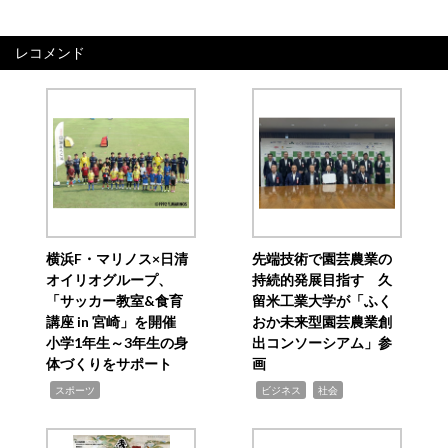
レコメンド
横浜F・マリノス×日清
先端技術で園芸農業の
オイリオグループ、
持続的発展目指す 久
「サッカー教室&食育
留米工業大学が「ふく
講座 in 宮崎」を開催
おか未来型園芸農業創
小学1年生～3年生の身
出コンソーシアム」参
体づくりをサポート
画
,
,
,
スポーツ
ビジネス
社会