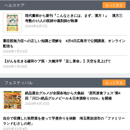
ヘルスケア
もっと見る
現代書林から新刊『こんなときには、まず、漢方！』 漢方三
考塾の15人の医師や薬剤師が執筆
2026年8月5日
重症筋無力症への正しい知識と理解を 8月8日広島市で公開講座、オンライン
配信も
2026年7月31日
【がんを生きる緩和ケア医・大橋洋平「足し算命」】天空を見上げて
2026年7月28日
フェスティバル
もっと見る
絶品屋台グルメが全国各地から大集結 “庶民派食フェス”第4
回「川口×絶品グルメビール＆日本酒祭り2026」を開催
2026年4月15日
自分で収穫した秋野菜を使って芋煮作りを体験 埼玉県加須市の「ファミリー
ランドむさしの村」
2025年11月4日