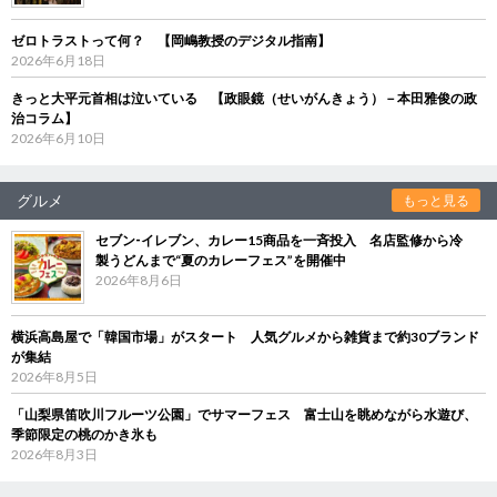
ゼロトラストって何？ 【岡嶋教授のデジタル指南】
2026年6月18日
きっと大平元首相は泣いている 【政眼鏡（せいがんきょう）－本田雅俊の政
治コラム】
2026年6月10日
グルメ
もっと見る
セブン‐イレブン、カレー15商品を一斉投入 名店監修から冷
製うどんまで“夏のカレーフェス”を開催中
2026年8月6日
横浜高島屋で「韓国市場」がスタート 人気グルメから雑貨まで約30ブランド
が集結
2026年8月5日
「山梨県笛吹川フルーツ公園」でサマーフェス 富士山を眺めながら水遊び、
季節限定の桃のかき氷も
2026年8月3日