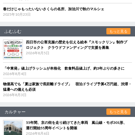
春だけじゃもったいないさくらの名所、加治川で秋のマルシェ
2025年10月23日
ふむふむ
もっと見る
四日市の公害克服の歴史を伝える絵本『スモックリン』制作プ
ロジェクト クラウドファンディングで支援を募集
2026年8月5日
「中東発」値上げラッシュが本格化 飲食料品値上げ、約3年ぶりの多さに
2026年8月4日
物価高でも「夏は家族で長距離ドライブ」 宿泊ドライブ予算4万円超、渋滞・
猛暑への備えも必須
2026年8月3日
カルチャー
もっと見る
55年間、京の街を走り続けてきた車両 嵐山線・モボ301形、
運行開始55周年イベントを開催
2026年8月6日