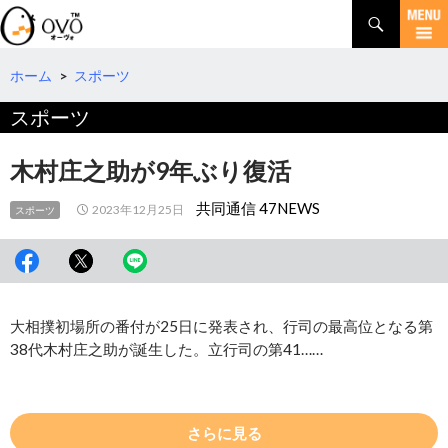
検
索
コ
ン
テ
ホーム
>
スポーツ
ン
スポーツ
ツ
へ
移
木村庄之助が9年ぶり復活
動
共同通信 47NEWS
2023年12月25日
スポーツ
大相撲初場所の番付が25日に発表され、行司の最高位となる第
38代木村庄之助が誕生した。立行司の第41……
さらに見る