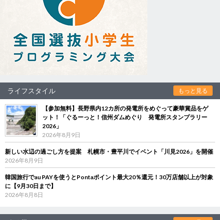
ライフスタイル
もっと見る
【参加無料】長野県内12カ所の発電所をめぐって豪華賞品をゲ
ット！「ぐるーっと！信州ダムめぐり 発電所スタンプラリー
2026」
2026年8月9日
新しい水辺の過ごし方を提案 札幌市・豊平川でイベント「川見2026」を開催
2026年8月9日
韓国旅行でau PAYを使うとPontaポイント最大20％還元！30万店舗以上が対象
に【9月30日まで】
2026年8月8日