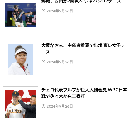
錦織、西岡が2回戦へ ジャパンOPテニス
2024年9月26日
大坂なおみ、主催者推薦で出場 東レ女子テ
ニス
2024年9月26日
チェコ代表フルプが巨人入団会見 WBC日本
戦で佐々木から二塁打
2024年9月26日