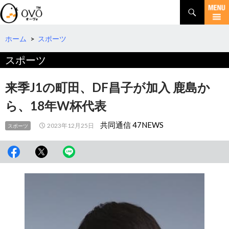
検
索
コ
ン
テ
ホーム
>
スポーツ
ン
スポーツ
ツ
へ
移
来季J1の町田、DF昌子が加入 鹿島か
動
ら、18年W杯代表
共同通信 47NEWS
2023年12月25日
スポーツ