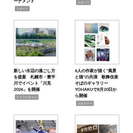
ーナメント
,
スポーツ
,
スポーツ
新しい水辺の過ごし方
6人の作家が描く“風景
を提案 札幌市・豊平
と猫”の共演 歌舞伎座
川でイベント「川見
そばのギャラリー
2026」を開催
YOHAKUで8月20日か
ら開催
,
ライフスタイル
,
カルチャー