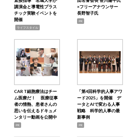
直接指導 名城大学が
団名誉会長 笹川陽平氏
講演会と導電性プラス
×フリーアナウンサー
チック実験イベントを
長野智子氏
開催
PR
,
ライフスタイル
CAR T細胞療法はチー
「第4回科学的人事アワ
ム医療だ！ 医療従事
ード2025」を開催 デ
者の情熱、患者さんの
ータとAIで変わる人事
思いを伝えるドキュメ
戦略 科学的人事の最
ンタリー動画を公開中
新事例
PR
PR