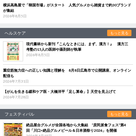
横浜高島屋で「韓国市場」がスタート 人気グルメから雑貨まで約30ブランド
が集結
2026年8月5日
ヘルスケア
もっと見る
現代書林から新刊『こんなときには、まず、漢方！』 漢方三
考塾の15人の医師や薬剤師が執筆
2026年8月5日
重症筋無力症への正しい知識と理解を 8月8日広島市で公開講座、オンライン
配信も
2026年7月31日
【がんを生きる緩和ケア医・大橋洋平「足し算命」】天空を見上げて
2026年7月28日
フェスティバル
もっと見る
絶品屋台グルメが全国各地から大集結 “庶民派食フェス”第4
回「川口×絶品グルメビール＆日本酒祭り2026」を開催
2026年4月15日