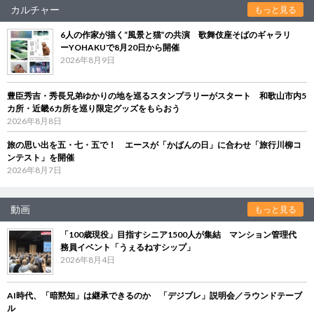
カルチャー
もっと見る
6人の作家が描く“風景と猫”の共演 歌舞伎座そばのギャラリ
ーYOHAKUで8月20日から開催
2026年8月9日
豊臣秀吉・秀長兄弟ゆかりの地を巡るスタンプラリーがスタート 和歌山市内5
カ所・近畿6カ所を巡り限定グッズをもらおう
2026年8月8日
旅の思い出を五・七・五で！ エースが「かばんの日」に合わせ「旅行川柳コ
ンテスト」を開催
2026年8月7日
動画
もっと見る
「100歳現役」目指すシニア1500人が集結 マンション管理代
務員イベント「うぇるねすシップ」
2026年8月4日
AI時代、「暗黙知」は継承できるのか 「デジブレ」説明会／ラウンドテーブ
ル