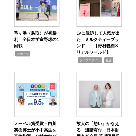
弓ヶ浜（鳥取）が初勝
LVに敗訴して人気が出
利 全日本学童野球の1
た ミルクティーブラ
回戦
ンド 【野村義樹✕
リアルワールド】
,
スポーツ
,
,
ライフスタイル
社会
ノーベル賞受賞・白川
故人の「想い」かなえ
英樹博士が小中高生を
る 遺贈寄付 日本財