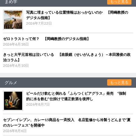
まめ学
もっと見る
写真に埋まっている位置情報はおっかないのか 【岡嶋教授の
デジタル指南】
2026年7月22日
ゼロトラストって何？ 【岡嶋教授のデジタル指南】
2026年6月18日
きっと大平元首相は泣いている 【政眼鏡（せいがんきょう）－本田雅俊の政
治コラム】
2026年6月10日
グルメ
もっと見る
ビールだけ飲むと倒れる「ふらつくビアグラス」発売 “強制
的に水を飲む”仕掛けで適正飲酒を後押し
2026年8月7日
セブン‐イレブン、カレー15商品を一斉投入 名店監修から冷製うどんまで“夏
のカレーフェス”を開催中
2026年8月6日