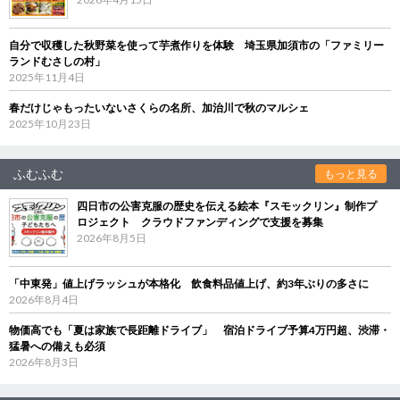
自分で収穫した秋野菜を使って芋煮作りを体験 埼玉県加須市の「ファミリー
ランドむさしの村」
2025年11月4日
春だけじゃもったいないさくらの名所、加治川で秋のマルシェ
2025年10月23日
ふむふむ
もっと見る
四日市の公害克服の歴史を伝える絵本『スモックリン』制作プ
ロジェクト クラウドファンディングで支援を募集
2026年8月5日
「中東発」値上げラッシュが本格化 飲食料品値上げ、約3年ぶりの多さに
2026年8月4日
物価高でも「夏は家族で長距離ドライブ」 宿泊ドライブ予算4万円超、渋滞・
猛暑への備えも必須
2026年8月3日