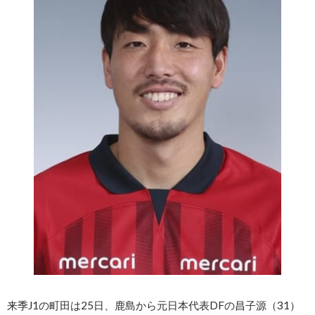
来季J1の町田は25日、鹿島から元日本代表DFの昌子源（31）