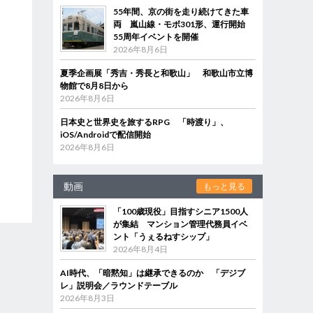
55年間、京の街を走り続けてきた車
両 嵐山線・モボ301形、運行開始
55周年イベントを開催
2026年8月6日
夏季企画展「秀吉・秀長と和歌山」 和歌山市立博
物館で8月8日から
2026年8月6日
日本史と世界史を旅するRPG 「時渡り」、
iOS/Androidで配信開始
2026年8月6日
動画
もっと見る
「100歳現役」目指すシニア1500人
が集結 マンション管理代務員イベ
ント「うぇるねすシップ」
2026年8月4日
AI時代、「暗黙知」は継承できるのか 「デジブ
レ」説明会／ラウンドテーブル
2026年8月3日