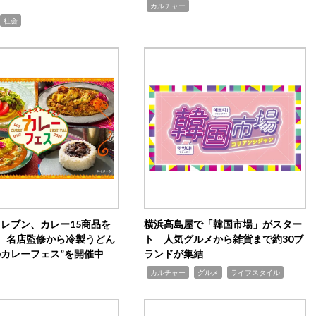
,
カルチャー
社会
イレブン、カレー15商品を
横浜高島屋で「韓国市場」がスター
 名店監修から冷製うどん
ト 人気グルメから雑貨まで約30ブ
のカレーフェス”を開催中
ランドが集結
,
,
,
カルチャー
グルメ
ライフスタイル