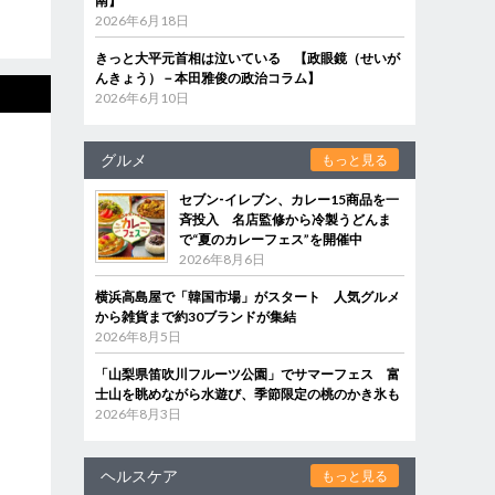
南】
2026年6月18日
きっと大平元首相は泣いている 【政眼鏡（せいが
んきょう）－本田雅俊の政治コラム】
2026年6月10日
グルメ
もっと見る
セブン‐イレブン、カレー15商品を一
斉投入 名店監修から冷製うどんま
で“夏のカレーフェス”を開催中
2026年8月6日
横浜高島屋で「韓国市場」がスタート 人気グルメ
から雑貨まで約30ブランドが集結
2026年8月5日
「山梨県笛吹川フルーツ公園」でサマーフェス 富
士山を眺めながら水遊び、季節限定の桃のかき氷も
2026年8月3日
ヘルスケア
もっと見る