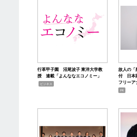
行革甲子園 沼尾波子 東洋大学教
故人の「
授 連載「よんななエコノミー」
付 日本
フリーア
,
ビジネス
PR