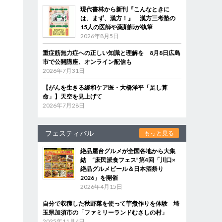
現代書林から新刊『こんなときに
は、まず、漢方！』 漢方三考塾の
15人の医師や薬剤師が執筆
2026年8月5日
重症筋無力症への正しい知識と理解を 8月8日広島
市で公開講座、オンライン配信も
2026年7月31日
【がんを生きる緩和ケア医・大橋洋平「足し算
命」】天空を見上げて
2026年7月28日
フェスティバル
もっと見る
絶品屋台グルメが全国各地から大集
結 “庶民派食フェス”第4回「川口×
絶品グルメビール＆日本酒祭り
2026」を開催
2026年4月15日
自分で収穫した秋野菜を使って芋煮作りを体験 埼
玉県加須市の「ファミリーランドむさしの村」
2025年11月4日