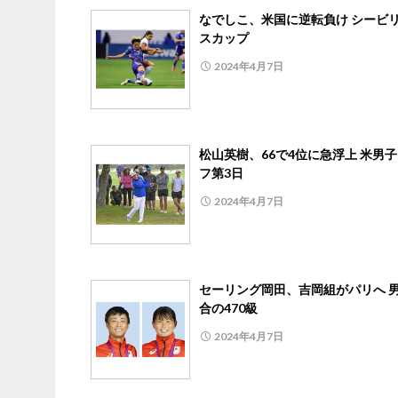
なでしこ、米国に逆転負け シービ
スカップ
2024年4月7日
松山英樹、66で4位に急浮上 米男
フ第3日
2024年4月7日
セーリング岡田、吉岡組がパリへ 
合の470級
2024年4月7日