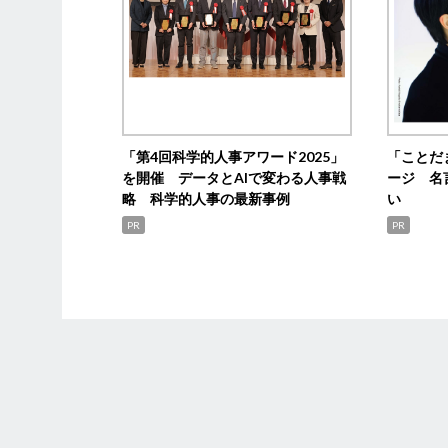
「第4回科学的人事アワード2025」
「ことだ
を開催 データとAIで変わる人事戦
ージ 名
略 科学的人事の最新事例
い
PR
PR