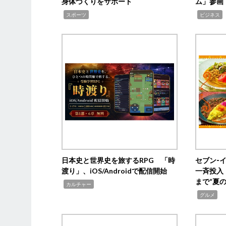
身体づくりをサポート
ム」参画
,
,
,
スポーツ
ビジネス
日本史と世界史を旅するRPG 「時
セブン‐
渡り」、iOS/Androidで配信開始
一斉投入
まで“夏
,
カルチャー
,
グルメ