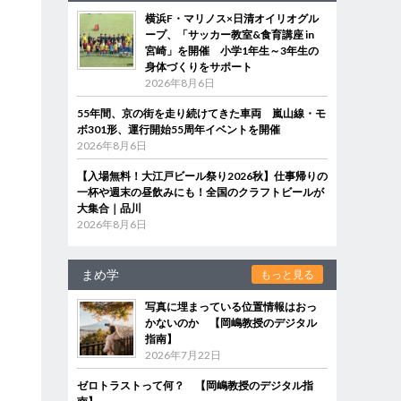
横浜F・マリノス×日清オイリオグル
ープ、「サッカー教室&食育講座 in
宮崎」を開催 小学1年生～3年生の
身体づくりをサポート
2026年8月6日
55年間、京の街を走り続けてきた車両 嵐山線・モ
ボ301形、運行開始55周年イベントを開催
2026年8月6日
【入場無料！大江戸ビール祭り2026秋】仕事帰りの
一杯や週末の昼飲みにも！全国のクラフトビールが
大集合｜品川
2026年8月6日
まめ学
もっと見る
写真に埋まっている位置情報はおっ
かないのか 【岡嶋教授のデジタル
指南】
2026年7月22日
ゼロトラストって何？ 【岡嶋教授のデジタル指