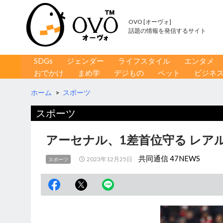
OVO [オーヴォ]
話題の情報を発信するサイト
コンテンツへ移動
検
SDGs
ジェンダー
ライフスタイル
エンタメ
索
おでかけ
まめ学
デジもの
ペット
ビジネ
ホーム
>
スポーツ
スポーツ
アーセナル、1差首位守る レア
共同通信 47NEWS
2023年12月25日
スポーツ