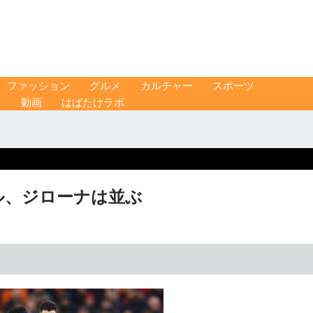
ファッション
グルメ
カルチャー
スポーツ
ス
動画
はばたけラボ
ル、ジローナは並ぶ