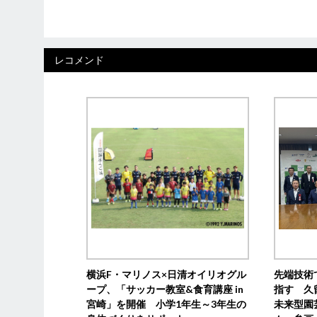
レコメンド
横浜F・マリノス×日清オイリオグル
先端技術
ープ、「サッカー教室&食育講座 in
指す 久
宮崎」を開催 小学1年生～3年生の
未来型園