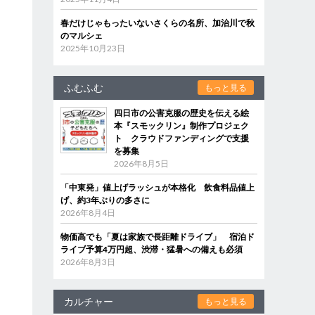
春だけじゃもったいないさくらの名所、加治川で秋
のマルシェ
2025年10月23日
ふむふむ
もっと見る
四日市の公害克服の歴史を伝える絵
本『スモックリン』制作プロジェク
ト クラウドファンディングで支援
を募集
2026年8月5日
「中東発」値上げラッシュが本格化 飲食料品値上
げ、約3年ぶりの多さに
2026年8月4日
物価高でも「夏は家族で長距離ドライブ」 宿泊ド
ライブ予算4万円超、渋滞・猛暑への備えも必須
2026年8月3日
カルチャー
もっと見る