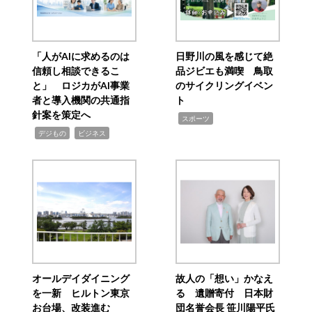
「人がAIに求めるのは
日野川の風を感じて絶
信頼し相談できるこ
品ジビエも満喫 鳥取
と」 ロジカがAI事業
のサイクリングイベン
者と導入機関の共通指
ト
針案を策定へ
,
スポーツ
,
,
デジもの
ビジネス
オールデイダイニング
故人の「想い」かなえ
を一新 ヒルトン東京
る 遺贈寄付 日本財
お台場、改装進む
団名誉会長 笹川陽平氏