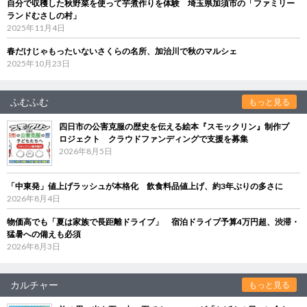
自分で収穫した秋野菜を使って芋煮作りを体験 埼玉県加須市の「ファミリー
ランドむさしの村」
2025年11月4日
春だけじゃもったいないさくらの名所、加治川で秋のマルシェ
2025年10月23日
ふむふむ
もっと見る
四日市の公害克服の歴史を伝える絵本『スモックリン』制作プ
ロジェクト クラウドファンディングで支援を募集
2026年8月5日
「中東発」値上げラッシュが本格化 飲食料品値上げ、約3年ぶりの多さに
2026年8月4日
物価高でも「夏は家族で長距離ドライブ」 宿泊ドライブ予算4万円超、渋滞・
猛暑への備えも必須
2026年8月3日
カルチャー
もっと見る