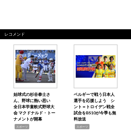
レコメンド
始球式の杉谷拳士さ
ベルギーで戦う日本人
ん、野球に熱い思い
選手を応援しよう シ
全日本学童軟式野球大
ント＝トロイデン戦全
会 マクドナルド・トー
試合をBS10が今季も無
ナメントが開幕
料放送
,
,
スポーツ
スポーツ