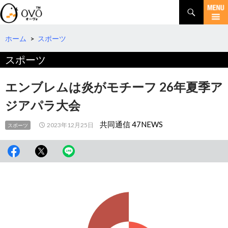
検
索
コ
ン
テ
ホーム
>
スポーツ
ン
スポーツ
ツ
へ
移
エンブレムは炎がモチーフ 26年夏季ア
動
ジアパラ大会
共同通信 47NEWS
2023年12月25日
スポーツ