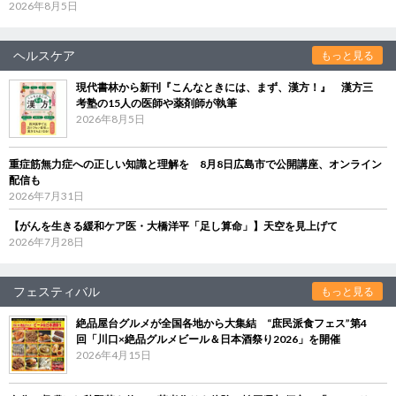
2026年8月5日
ヘルスケア
もっと見る
現代書林から新刊『こんなときには、まず、漢方！』 漢方三
考塾の15人の医師や薬剤師が執筆
2026年8月5日
重症筋無力症への正しい知識と理解を 8月8日広島市で公開講座、オンライン
配信も
2026年7月31日
【がんを生きる緩和ケア医・大橋洋平「足し算命」】天空を見上げて
2026年7月28日
フェスティバル
もっと見る
絶品屋台グルメが全国各地から大集結 “庶民派食フェス”第4
回「川口×絶品グルメビール＆日本酒祭り2026」を開催
2026年4月15日