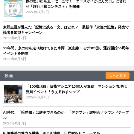
旅の思い出を五・七・五で！ エースが「かばんの日」に合わ
せ「旅行川柳コンテスト」を開催
2026年8月7日
東野圭吾が選んだ「記憶に残る一文」はどれ？ 最新作『永遠の記憶』発売で
読者参加型キャンペーン
2026年8月7日
55年間、京の街を走り続けてきた車両 嵐山線・モボ301形、運行開始55周年
イベントを開催
2026年8月6日
動画
もっと見る
「100歳現役」目指すシニア1500人が集結 マンション管理代
務員イベント「うぇるねすシップ」
2026年8月4日
AI時代、「暗黙知」は継承できるのか 「デジブレ」説明会／ラウンドテーブ
ル
2026年8月3日
紀伊勝浦の魅力を堪能 ホテル浦島、日昇館をリニューアル