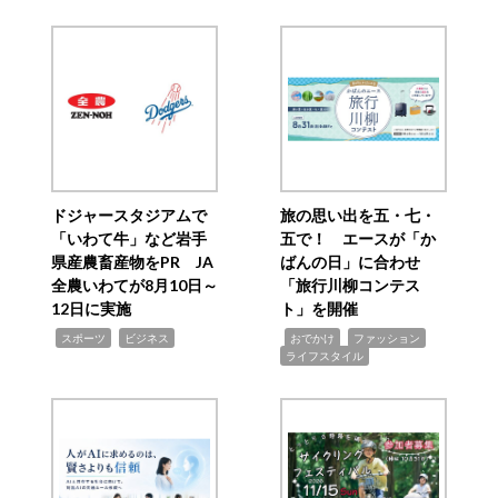
ドジャースタジアムで
旅の思い出を五・七・
「いわて牛」など岩手
五で！ エースが「か
県産農畜産物をPR JA
ばんの日」に合わせ
全農いわてが8月10日～
「旅行川柳コンテス
12日に実施
ト」を開催
,
,
,
,
,
スポーツ
ビジネス
おでかけ
ファッション
ライフスタイル