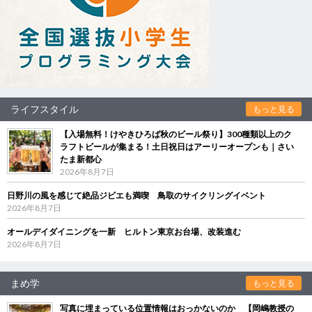
ライフスタイル
もっと見る
【入場無料！けやきひろば秋のビール祭り】300種類以上のク
ラフトビールが集まる！土日祝日はアーリーオープンも｜さい
たま新都心
2026年8月7日
日野川の風を感じて絶品ジビエも満喫 鳥取のサイクリングイベント
2026年8月7日
オールデイダイニングを一新 ヒルトン東京お台場、改装進む
2026年8月7日
まめ学
もっと見る
写真に埋まっている位置情報はおっかないのか 【岡嶋教授の