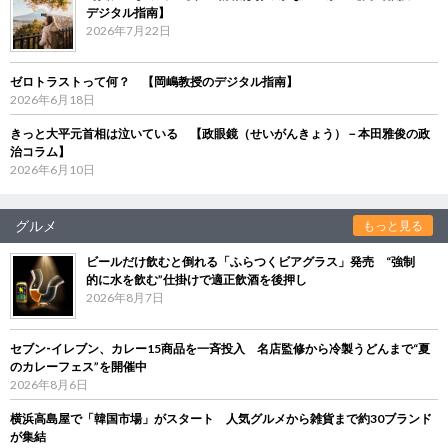
デジタル指南】
2026年7月22日
ゼロトラストって何？ 【岡嶋教授のデジタル指南】
2026年6月18日
きっと大平元首相は泣いている 【政眼鏡（せいがんきょう）－本田雅俊の政
治コラム】
2026年6月10日
グルメ
もっと見る
ビールだけ飲むと倒れる「ふらつくビアグラス」発売 “強制
的に水を飲む”仕掛けで適正飲酒を後押し
2026年8月7日
セブン‐イレブン、カレー15商品を一斉投入 名店監修から冷製うどんまで“夏
のカレーフェス”を開催中
2026年8月6日
横浜高島屋で「韓国市場」がスタート 人気グルメから雑貨まで約30ブランド
が集結