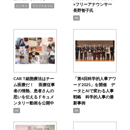
×フリーアナウンサー
,
,
ビジネス
ライフスタイル
長野智子氏
PR
CAR T細胞療法はチー
「第4回科学的人事アワ
ム医療だ！ 医療従事
ード2025」を開催 デ
者の情熱、患者さんの
ータとAIで変わる人事
思いを伝えるドキュメ
戦略 科学的人事の最
ンタリー動画を公開中
新事例
PR
PR