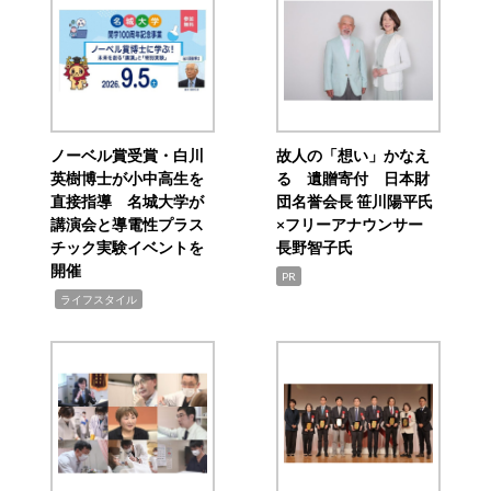
ノーベル賞受賞・白川
故人の「想い」かなえ
英樹博士が小中高生を
る 遺贈寄付 日本財
直接指導 名城大学が
団名誉会長 笹川陽平氏
講演会と導電性プラス
×フリーアナウンサー
チック実験イベントを
長野智子氏
開催
PR
,
ライフスタイル