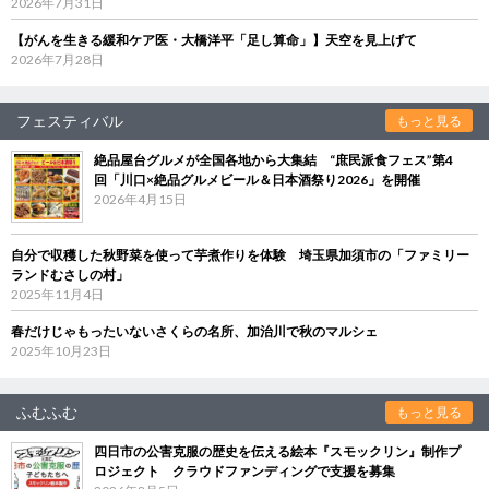
2026年7月31日
【がんを生きる緩和ケア医・大橋洋平「足し算命」】天空を見上げて
2026年7月28日
フェスティバル
もっと見る
絶品屋台グルメが全国各地から大集結 “庶民派食フェス”第4
回「川口×絶品グルメビール＆日本酒祭り2026」を開催
2026年4月15日
自分で収穫した秋野菜を使って芋煮作りを体験 埼玉県加須市の「ファミリー
ランドむさしの村」
2025年11月4日
春だけじゃもったいないさくらの名所、加治川で秋のマルシェ
2025年10月23日
ふむふむ
もっと見る
四日市の公害克服の歴史を伝える絵本『スモックリン』制作プ
ロジェクト クラウドファンディングで支援を募集