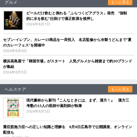
グルメ
もっと見る
ビールだけ飲むと倒れる「ふらつくビアグラス」発売 “強制
的に水を飲む”仕掛けで適正飲酒を後押し
2026年8月7日
セブン‐イレブン、カレー15商品を一斉投入 名店監修から冷製うどんまで“夏
のカレーフェス”を開催中
2026年8月6日
横浜高島屋で「韓国市場」がスタート 人気グルメから雑貨まで約30ブランド
が集結
2026年8月5日
ヘルスケア
もっと見る
現代書林から新刊『こんなときには、まず、漢方！』 漢方三
考塾の15人の医師や薬剤師が執筆
2026年8月5日
重症筋無力症への正しい知識と理解を 8月8日広島市で公開講座、オンライン
配信も