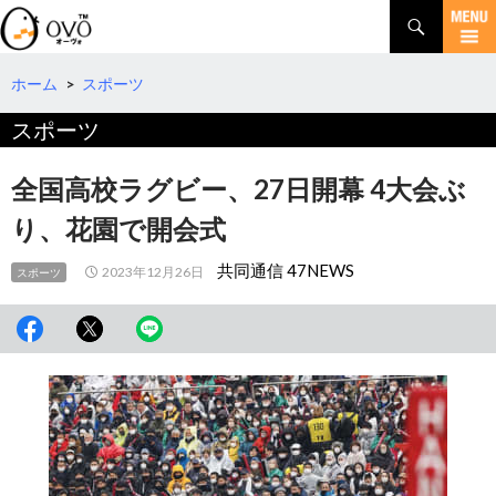
検
索
コ
ン
テ
ホーム
>
スポーツ
ン
スポーツ
ツ
へ
移
全国高校ラグビー、27日開幕 4大会ぶ
動
り、花園で開会式
共同通信 47NEWS
2023年12月26日
スポーツ