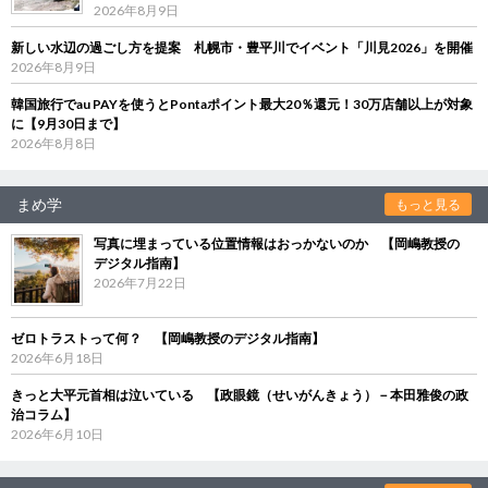
2026年8月9日
新しい水辺の過ごし方を提案 札幌市・豊平川でイベント「川見2026」を開催
2026年8月9日
韓国旅行でau PAYを使うとPontaポイント最大20％還元！30万店舗以上が対象
に【9月30日まで】
2026年8月8日
まめ学
もっと見る
写真に埋まっている位置情報はおっかないのか 【岡嶋教授の
デジタル指南】
2026年7月22日
ゼロトラストって何？ 【岡嶋教授のデジタル指南】
2026年6月18日
きっと大平元首相は泣いている 【政眼鏡（せいがんきょう）－本田雅俊の政
治コラム】
2026年6月10日