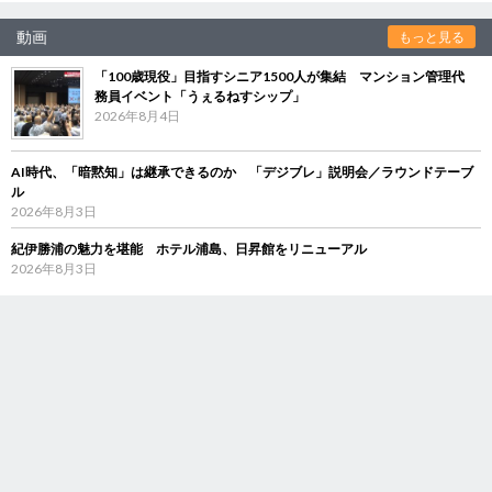
動画
もっと見る
「100歳現役」目指すシニア1500人が集結 マンション管理代
務員イベント「うぇるねすシップ」
2026年8月4日
AI時代、「暗黙知」は継承できるのか 「デジブレ」説明会／ラウンドテーブ
ル
2026年8月3日
紀伊勝浦の魅力を堪能 ホテル浦島、日昇館をリニューアル
2026年8月3日