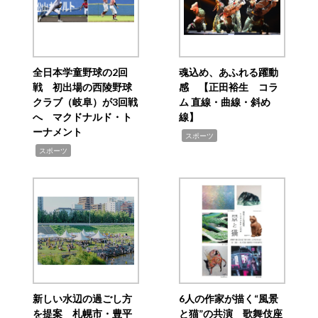
全日本学童野球の2回
魂込め、あふれる躍動
戦 初出場の西陵野球
感 【正田裕生 コラ
クラブ（岐阜）が3回戦
ム 直線・曲線・斜め
へ マクドナルド・ト
線】
ーナメント
,
スポーツ
,
スポーツ
新しい水辺の過ごし方
6人の作家が描く“風景
を提案 札幌市・豊平
と猫”の共演 歌舞伎座