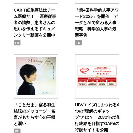
CAR T細胞療法はチー
「第4回科学的人事アワ
ム医療だ！ 医療従事
ード2025」を開催 デ
者の情熱、患者さんの
ータとAIで変わる人事
思いを伝えるドキュメ
戦略 科学的人事の最
ンタリー動画を公開中
新事例
PR
PR
「ことだま」宿る羽生
HIV/エイズにまつわる6
結弦のメッセージ 名
つの“理解のギャッ
言がもたらす心の平穏
プ”とは？ 2030年の流
と潤い
行終結を目指すGAP6の
特設サイトを公開
PR