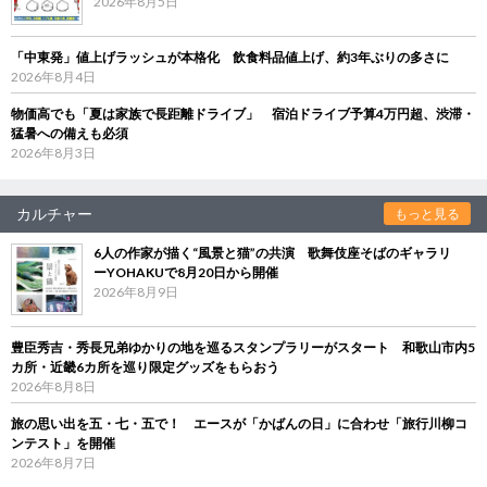
2026年8月5日
「中東発」値上げラッシュが本格化 飲食料品値上げ、約3年ぶりの多さに
2026年8月4日
物価高でも「夏は家族で長距離ドライブ」 宿泊ドライブ予算4万円超、渋滞・
猛暑への備えも必須
2026年8月3日
カルチャー
もっと見る
6人の作家が描く“風景と猫”の共演 歌舞伎座そばのギャラリ
ーYOHAKUで8月20日から開催
2026年8月9日
豊臣秀吉・秀長兄弟ゆかりの地を巡るスタンプラリーがスタート 和歌山市内5
カ所・近畿6カ所を巡り限定グッズをもらおう
2026年8月8日
旅の思い出を五・七・五で！ エースが「かばんの日」に合わせ「旅行川柳コ
ンテスト」を開催
2026年8月7日