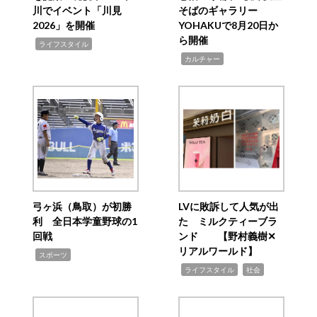
川でイベント「川見
そばのギャラリー
2026」を開催
YOHAKUで8月20日か
ら開催
,
ライフスタイル
,
カルチャー
弓ヶ浜（鳥取）が初勝
LVに敗訴して人気が出
利 全日本学童野球の1
た ミルクティーブラ
回戦
ンド 【野村義樹✕
リアルワールド】
,
スポーツ
,
,
ライフスタイル
社会