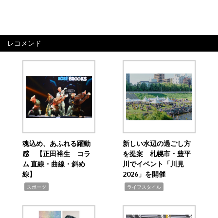
レコメンド
魂込め、あふれる躍動
新しい水辺の過ごし方
感 【正田裕生 コラ
を提案 札幌市・豊平
ム 直線・曲線・斜め
川でイベント「川見
線】
2026」を開催
,
,
スポーツ
ライフスタイル