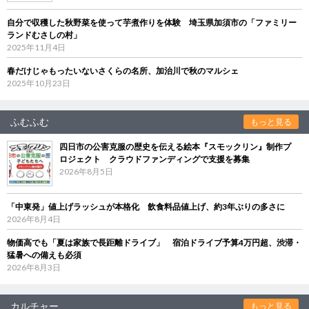
自分で収穫した秋野菜を使って芋煮作りを体験 埼玉県加須市の「ファミリー
ランドむさしの村」
2025年11月4日
春だけじゃもったいないさくらの名所、加治川で秋のマルシェ
2025年10月23日
ふむふむ
もっと見る
四日市の公害克服の歴史を伝える絵本『スモックリン』制作プ
ロジェクト クラウドファンディングで支援を募集
2026年8月5日
「中東発」値上げラッシュが本格化 飲食料品値上げ、約3年ぶりの多さに
2026年8月4日
物価高でも「夏は家族で長距離ドライブ」 宿泊ドライブ予算4万円超、渋滞・
猛暑への備えも必須
2026年8月3日
カルチャー
もっと見る