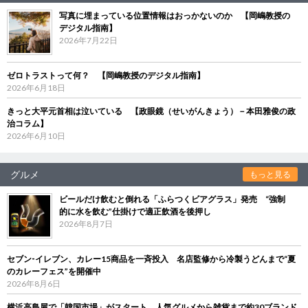
写真に埋まっている位置情報はおっかないのか 【岡嶋教授の
デジタル指南】
2026年7月22日
ゼロトラストって何？ 【岡嶋教授のデジタル指南】
2026年6月18日
きっと大平元首相は泣いている 【政眼鏡（せいがんきょう）－本田雅俊の政
治コラム】
2026年6月10日
グルメ
もっと見る
ビールだけ飲むと倒れる「ふらつくビアグラス」発売 “強制
的に水を飲む”仕掛けで適正飲酒を後押し
2026年8月7日
セブン‐イレブン、カレー15商品を一斉投入 名店監修から冷製うどんまで“夏
のカレーフェス”を開催中
2026年8月6日
横浜高島屋で「韓国市場」がスタート 人気グルメから雑貨まで約30ブランド