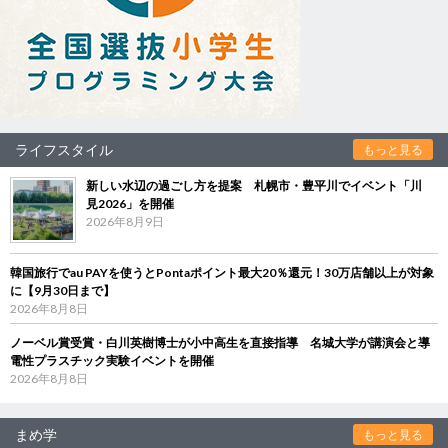
ライフスタイル
もっと見る
新しい水辺の過ごし方を提案 札幌市・豊平川でイベント「川
見2026」を開催
2026年8月9日
韓国旅行でau PAYを使うとPontaポイント最大20％還元！30万店舗以上が対象
に【9月30日まで】
2026年8月8日
ノーベル賞受賞・白川英樹博士が小中高生を直接指導 名城大学が講演会と導
電性プラスチック実験イベントを開催
2026年8月8日
まめ学
もっと見る