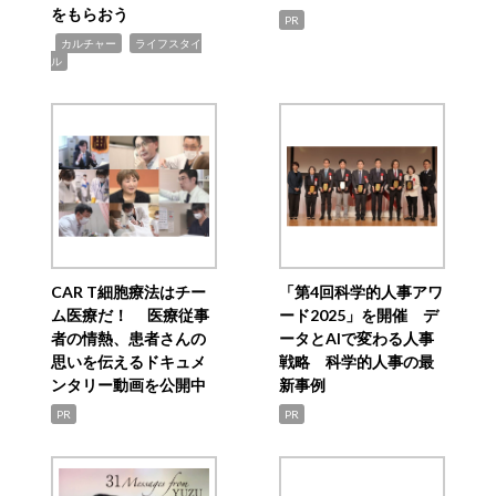
をもらおう
PR
,
,
カルチャー
ライフスタイ
ル
CAR T細胞療法はチー
「第4回科学的人事アワ
ム医療だ！ 医療従事
ード2025」を開催 デ
者の情熱、患者さんの
ータとAIで変わる人事
思いを伝えるドキュメ
戦略 科学的人事の最
ンタリー動画を公開中
新事例
PR
PR