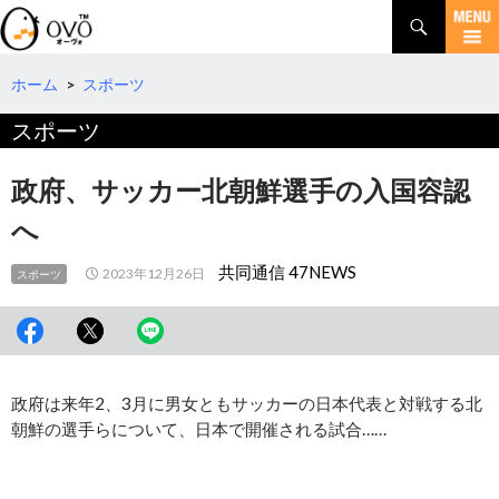
検
索
コ
ン
テ
ホーム
>
スポーツ
ン
スポーツ
ツ
へ
移
政府、サッカー北朝鮮選手の入国容認
動
へ
共同通信 47NEWS
2023年12月26日
スポーツ
政府は来年2、3月に男女ともサッカーの日本代表と対戦する北
朝鮮の選手らについて、日本で開催される試合……