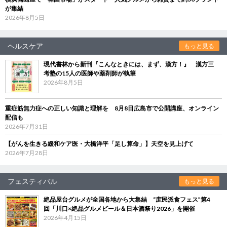
が集結
2026年8月5日
ヘルスケア
もっと見る
現代書林から新刊『こんなときには、まず、漢方！』 漢方三
考塾の15人の医師や薬剤師が執筆
2026年8月5日
重症筋無力症への正しい知識と理解を 8月8日広島市で公開講座、オンライン
配信も
2026年7月31日
【がんを生きる緩和ケア医・大橋洋平「足し算命」】天空を見上げて
2026年7月28日
フェスティバル
もっと見る
絶品屋台グルメが全国各地から大集結 “庶民派食フェス”第4
回「川口×絶品グルメビール＆日本酒祭り2026」を開催
2026年4月15日