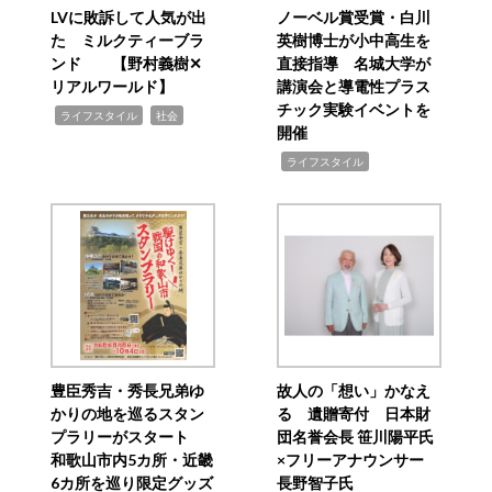
LVに敗訴して人気が出
ノーベル賞受賞・白川
た ミルクティーブラ
英樹博士が小中高生を
ンド 【野村義樹✕
直接指導 名城大学が
リアルワールド】
講演会と導電性プラス
チック実験イベントを
,
,
ライフスタイル
社会
開催
,
ライフスタイル
豊臣秀吉・秀長兄弟ゆ
故人の「想い」かなえ
かりの地を巡るスタン
る 遺贈寄付 日本財
プラリーがスタート
団名誉会長 笹川陽平氏
和歌山市内5カ所・近畿
×フリーアナウンサー
6カ所を巡り限定グッズ
長野智子氏