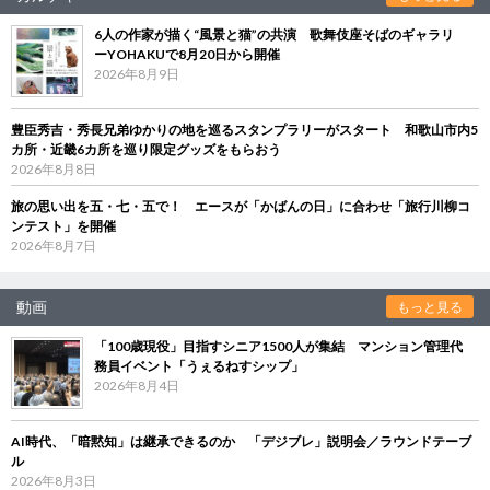
6人の作家が描く“風景と猫”の共演 歌舞伎座そばのギャラリ
ーYOHAKUで8月20日から開催
2026年8月9日
豊臣秀吉・秀長兄弟ゆかりの地を巡るスタンプラリーがスタート 和歌山市内5
カ所・近畿6カ所を巡り限定グッズをもらおう
2026年8月8日
旅の思い出を五・七・五で！ エースが「かばんの日」に合わせ「旅行川柳コ
ンテスト」を開催
2026年8月7日
動画
もっと見る
「100歳現役」目指すシニア1500人が集結 マンション管理代
務員イベント「うぇるねすシップ」
2026年8月4日
AI時代、「暗黙知」は継承できるのか 「デジブレ」説明会／ラウンドテーブ
ル
2026年8月3日