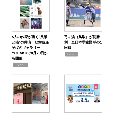
6人の作家が描く“風景
弓ヶ浜（鳥取）が初勝
と猫”の共演 歌舞伎座
利 全日本学童野球の1
そばのギャラリー
回戦
YOHAKUで8月20日か
,
スポーツ
ら開催
,
カルチャー