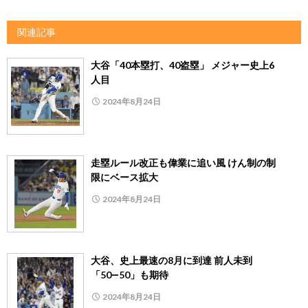
関連記事
大谷「40本塁打、40盗塁」 メジャー史上6
人目
2024年8月24日
走塁ルール改正も偉業に追い風 けん制の制
限にベース拡大
2024年8月24日
大谷、史上最速の8月に到達 前人未到
「50―50」も期待
2024年8月24日