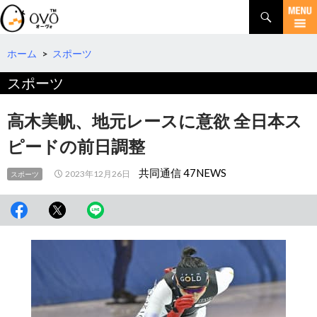
検
索
コ
ン
テ
ホーム
>
スポーツ
ン
スポーツ
ツ
へ
移
高木美帆、地元レースに意欲 全日本ス
動
ピードの前日調整
共同通信 47NEWS
2023年12月26日
スポーツ