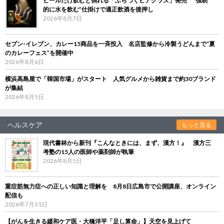
ビールだけ飲むと倒れる「ふらつくビアグラス」発売 “強制
的に水を飲む”仕掛けで適正飲酒を後押し
2026年8月7日
セブン‐イレブン、カレー15商品を一斉投入 名店監修から冷製うどんまで“夏
のカレーフェス”を開催中
2026年8月6日
横浜高島屋で「韓国市場」がスタート 人気グルメから雑貨まで約30ブランド
が集結
2026年8月5日
ヘルスケア
もっと見る
現代書林から新刊『こんなときには、まず、漢方！』 漢方三
考塾の15人の医師や薬剤師が執筆
2026年8月5日
重症筋無力症への正しい知識と理解を 8月8日広島市で公開講座、オンライン
配信も
2026年7月31日
【がんを生きる緩和ケア医・大橋洋平「足し算命」】天空を見上げて