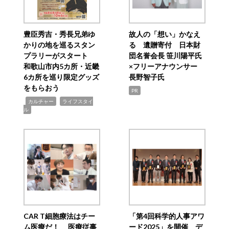
豊臣秀吉・秀長兄弟ゆ
故人の「想い」かなえ
かりの地を巡るスタン
る 遺贈寄付 日本財
プラリーがスタート
団名誉会長 笹川陽平氏
和歌山市内5カ所・近畿
×フリーアナウンサー
6カ所を巡り限定グッズ
長野智子氏
をもらおう
PR
,
,
カルチャー
ライフスタイ
ル
CAR T細胞療法はチー
「第4回科学的人事アワ
ム医療だ！ 医療従事
ード2025」を開催 デ