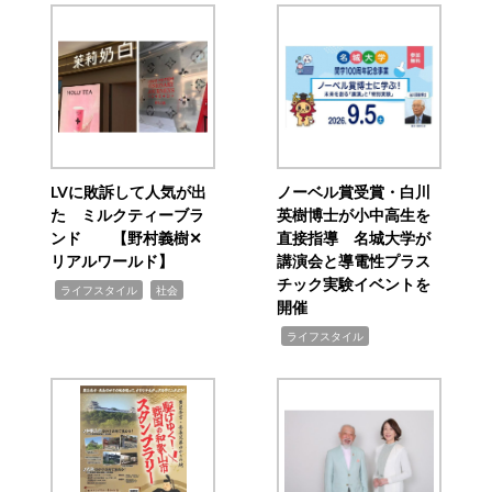
LVに敗訴して人気が出
ノーベル賞受賞・白川
た ミルクティーブラ
英樹博士が小中高生を
ンド 【野村義樹✕
直接指導 名城大学が
リアルワールド】
講演会と導電性プラス
チック実験イベントを
,
,
ライフスタイル
社会
開催
,
ライフスタイル