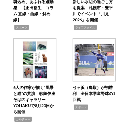
魂込め、あふれる躍動
新しい水辺の過ごし方
感 【正田裕生 コラ
を提案 札幌市・豊平
ム 直線・曲線・斜め
川でイベント「川見
線】
2026」を開催
,
,
スポーツ
ライフスタイル
6人の作家が描く“風景
弓ヶ浜（鳥取）が初勝
と猫”の共演 歌舞伎座
利 全日本学童野球の1
そばのギャラリー
回戦
YOHAKUで8月20日か
,
スポーツ
ら開催
,
カルチャー