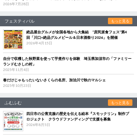
2026年7月28日
フェスティバル
もっと見る
絶品屋台グルメが全国各地から大集結 “庶民派食フェス”第4
回「川口×絶品グルメビール＆日本酒祭り2026」を開催
2026年4月15日
自分で収穫した秋野菜を使って芋煮作りを体験 埼玉県加須市の「ファミリー
ランドむさしの村」
2025年11月4日
春だけじゃもったいないさくらの名所、加治川で秋のマルシェ
2025年10月23日
ふむふむ
もっと見る
四日市の公害克服の歴史を伝える絵本『スモックリン』制作プ
ロジェクト クラウドファンディングで支援を募集
2026年8月5日