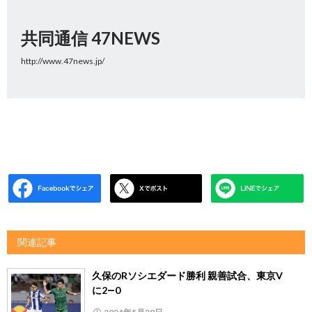
共同通信 47NEWS
http://www.47news.jp/
関連記事
久保のRソシエダード勝利 親善試合、東京V
に2―0