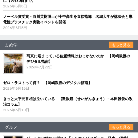
に【9月30日まで】
2026年8月8日
ノーベル賞受賞・白川英樹博士が小中高生を直接指導 名城大学が講演会と導
電性プラスチック実験イベントを開催
2026年8月8日
まめ学
もっと見る
写真に埋まっている位置情報はおっかないのか 【岡嶋教授の
デジタル指南】
2026年7月22日
ゼロトラストって何？ 【岡嶋教授のデジタル指南】
2026年6月18日
きっと大平元首相は泣いている 【政眼鏡（せいがんきょう）－本田雅俊の政
治コラム】
2026年6月10日
グルメ
もっと見る