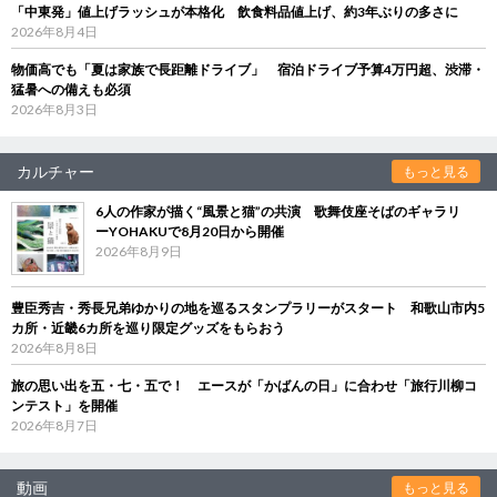
「中東発」値上げラッシュが本格化 飲食料品値上げ、約3年ぶりの多さに
2026年8月4日
物価高でも「夏は家族で長距離ドライブ」 宿泊ドライブ予算4万円超、渋滞・
猛暑への備えも必須
2026年8月3日
カルチャー
もっと見る
6人の作家が描く“風景と猫”の共演 歌舞伎座そばのギャラリ
ーYOHAKUで8月20日から開催
2026年8月9日
豊臣秀吉・秀長兄弟ゆかりの地を巡るスタンプラリーがスタート 和歌山市内5
カ所・近畿6カ所を巡り限定グッズをもらおう
2026年8月8日
旅の思い出を五・七・五で！ エースが「かばんの日」に合わせ「旅行川柳コ
ンテスト」を開催
2026年8月7日
動画
もっと見る