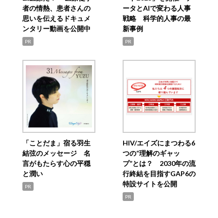
者の情熱、患者さんの
ータとAIで変わる人事
思いを伝えるドキュメ
戦略 科学的人事の最
ンタリー動画を公開中
新事例
PR
PR
「ことだま」宿る羽生
HIV/エイズにまつわる6
結弦のメッセージ 名
つの“理解のギャッ
言がもたらす心の平穏
プ”とは？ 2030年の流
と潤い
行終結を目指すGAP6の
特設サイトを公開
PR
PR