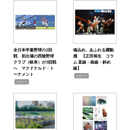
全日本学童野球の2回
魂込め、あふれる躍動
戦 初出場の西陵野球
感 【正田裕生 コラ
クラブ（岐阜）が3回戦
ム 直線・曲線・斜め
へ マクドナルド・ト
線】
ーナメント
,
スポーツ
,
スポーツ