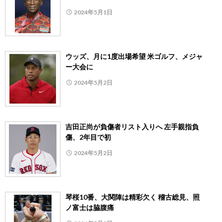
2024年5月1日
ウッズ、月に1度出場希望 米ゴルフ、メジャ
ー大会に
2024年5月2日
吉田正尚が負傷者リスト入りへ 左手親指負
傷、2年目で初
2024年5月2日
琴桜10番、大関陣は精彩欠く 稽古総見、照
ノ富士は脇腹痛