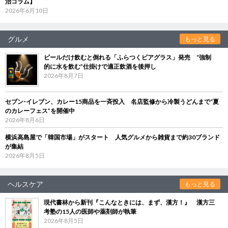
治コラム】
2026年6月10日
グルメ
もっと見る
ビールだけ飲むと倒れる「ふらつくビアグラス」発売 “強制
的に水を飲む”仕掛けで適正飲酒を後押し
2026年8月7日
セブン‐イレブン、カレー15商品を一斉投入 名店監修から冷製うどんまで“夏
のカレーフェス”を開催中
2026年8月6日
横浜高島屋で「韓国市場」がスタート 人気グルメから雑貨まで約30ブランド
が集結
2026年8月5日
ヘルスケア
もっと見る
現代書林から新刊『こんなときには、まず、漢方！』 漢方三
考塾の15人の医師や薬剤師が執筆
2026年8月5日