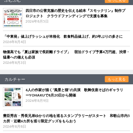
四日市の公害克服の歴史を伝える絵本『スモックリン』制作プ
ロジェクト クラウドファンディングで支援を募集
2026年8月5日
「中東発」値上げラッシュが本格化 飲食料品値上げ、約3年ぶりの多さに
2026年8月4日
物価高でも「夏は家族で長距離ドライブ」 宿泊ドライブ予算4万円超、渋滞・
猛暑への備えも必須
2026年8月3日
カルチャー
もっと見る
6人の作家が描く“風景と猫”の共演 歌舞伎座そばのギャラリ
ーYOHAKUで8月20日から開催
2026年8月9日
豊臣秀吉・秀長兄弟ゆかりの地を巡るスタンプラリーがスタート 和歌山市内5
カ所・近畿6カ所を巡り限定グッズをもらおう
2026年8月8日