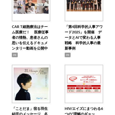
CAR T細胞療法はチー
「第4回科学的人事アワ
ム医療だ！ 医療従事
ード2025」を開催 デ
者の情熱、患者さんの
ータとAIで変わる人事
思いを伝えるドキュメ
戦略 科学的人事の最
ンタリー動画を公開中
新事例
PR
PR
「ことだま」宿る羽生
HIV/エイズにまつわる6
結弦のメッセージ 名
つの“理解のギャッ