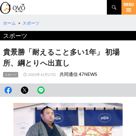
検
索
コ
ン
テ
ホーム
>
スポーツ
ン
スポーツ
ツ
へ
移
貴景勝「耐えること多い1年」 初場
動
所、綱とりへ出直し
共同通信 47NEWS
2023年12月27日
スポーツ