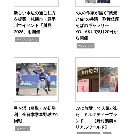
新しい水辺の過ごし方
6人の作家が描く“風景
を提案 札幌市・豊平
と猫”の共演 歌舞伎座
川でイベント「川見
そばのギャラリー
2026」を開催
YOHAKUで8月20日か
ら開催
,
ライフスタイル
,
カルチャー
弓ヶ浜（鳥取）が初勝
LVに敗訴して人気が出
利 全日本学童野球の1
た ミルクティーブラ
回戦
ンド 【野村義樹✕
リアルワールド】
,
スポーツ