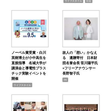
,
,
ライフスタイル
社会
ノーベル賞受賞・白川
故人の「想い」かなえ
英樹博士が小中高生を
る 遺贈寄付 日本財
直接指導 名城大学が
団名誉会長 笹川陽平氏
講演会と導電性プラス
×フリーアナウンサー
チック実験イベントを
長野智子氏
開催
PR
,
ライフスタイル