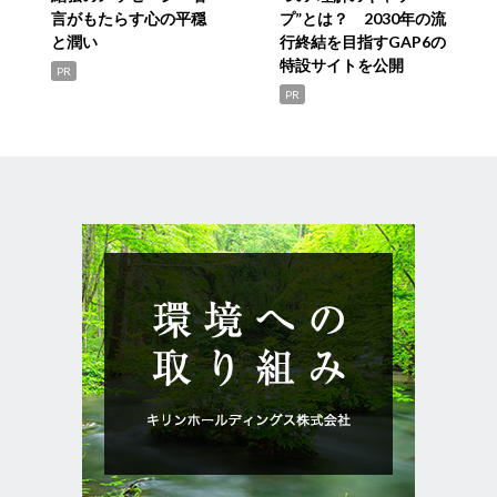
言がもたらす心の平穏
プ”とは？ 2030年の流
と潤い
行終結を目指すGAP6の
特設サイトを公開
PR
PR