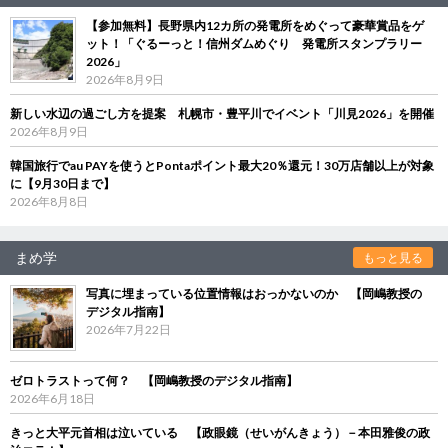
【参加無料】長野県内12カ所の発電所をめぐって豪華賞品をゲ
ット！「ぐるーっと！信州ダムめぐり 発電所スタンプラリー
2026」
2026年8月9日
新しい水辺の過ごし方を提案 札幌市・豊平川でイベント「川見2026」を開催
2026年8月9日
韓国旅行でau PAYを使うとPontaポイント最大20％還元！30万店舗以上が対象
に【9月30日まで】
2026年8月8日
まめ学
もっと見る
写真に埋まっている位置情報はおっかないのか 【岡嶋教授の
デジタル指南】
2026年7月22日
ゼロトラストって何？ 【岡嶋教授のデジタル指南】
2026年6月18日
きっと大平元首相は泣いている 【政眼鏡（せいがんきょう）－本田雅俊の政