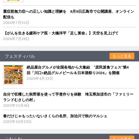
重症筋無力症への正しい知識と理解を 8月8日広島市で公開講座、オンライン
配信も
2026年7月31日
【がんを生きる緩和ケア医・大橋洋平「足し算命」】天空を見上げて
2026年7月28日
フェスティバル
もっと見る
絶品屋台グルメが全国各地から大集結 “庶民派食フェス”第4
回「川口×絶品グルメビール＆日本酒祭り2026」を開催
2026年4月15日
自分で収穫した秋野菜を使って芋煮作りを体験 埼玉県加須市の「ファミリー
ランドむさしの村」
2025年11月4日
春だけじゃもったいないさくらの名所、加治川で秋のマルシェ
2025年10月23日
ふむふむ
もっと見る