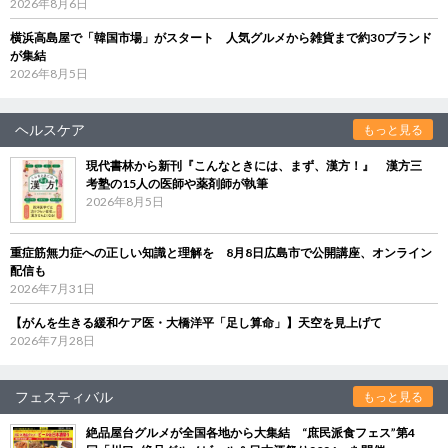
2026年8月6日
横浜高島屋で「韓国市場」がスタート 人気グルメから雑貨まで約30ブランド
が集結
2026年8月5日
ヘルスケア
もっと見る
現代書林から新刊『こんなときには、まず、漢方！』 漢方三
考塾の15人の医師や薬剤師が執筆
2026年8月5日
重症筋無力症への正しい知識と理解を 8月8日広島市で公開講座、オンライン
配信も
2026年7月31日
【がんを生きる緩和ケア医・大橋洋平「足し算命」】天空を見上げて
2026年7月28日
フェスティバル
もっと見る
絶品屋台グルメが全国各地から大集結 “庶民派食フェス”第4