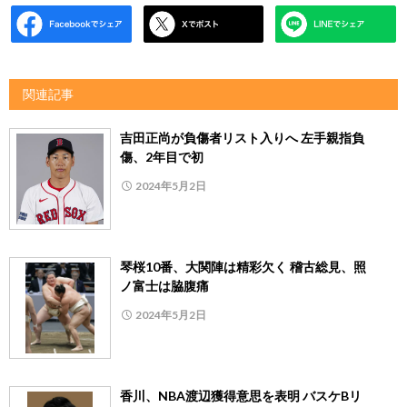
関連記事
吉田正尚が負傷者リスト入りへ 左手親指負
傷、2年目で初
2024年5月2日
琴桜10番、大関陣は精彩欠く 稽古総見、照
ノ富士は脇腹痛
2024年5月2日
香川、NBA渡辺獲得意思を表明 バスケBリ