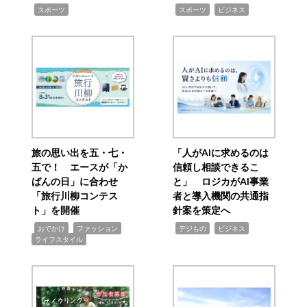
,
,
,
スポーツ
スポーツ
ビジネス
旅の思い出を五・七・
「人がAIに求めるのは
五で！ エースが「か
信頼し相談できるこ
ばんの日」に合わせ
と」 ロジカがAI事業
「旅行川柳コンテス
者と導入機関の共通指
ト」を開催
針案を策定へ
,
,
,
,
,
おでかけ
ファッション
デジもの
ビジネス
ライフスタイル