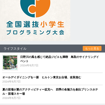
ライフスタイル
もっと見る
日野川の風を感じて絶品ジビエも満喫 鳥取のサイクリングイ
ベント
2026年8月7日
オールデイダイニングを一新 ヒルトン東京お台場、改装進む
2026年8月7日
夏の苗場が夏のアクティビティー拡充へ 四季の各魅力を創出プリンスホテ
ル・苗場スキー場
2026年8月7日