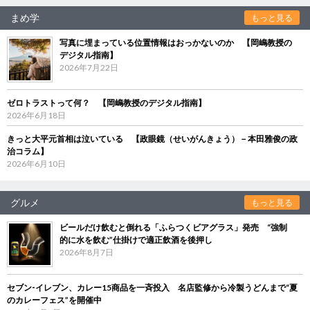
まめ学
もっと見る
写真に埋まっている位置情報はおっかないのか 【岡嶋教授の
デジタル指南】
2026年7月22日
ゼロトラストって何？ 【岡嶋教授のデジタル指南】
2026年6月18日
きっと大平元首相は泣いている 【政眼鏡（せいがんきょう）－本田雅俊の政
治コラム】
2026年6月10日
グルメ
もっと見る
ビールだけ飲むと倒れる「ふらつくビアグラス」発売 “強制
的に水を飲む”仕掛けで適正飲酒を後押し
2026年8月7日
セブン‐イレブン、カレー15商品を一斉投入 名店監修から冷製うどんまで“夏
のカレーフェス”を開催中