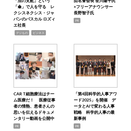
「法の支配」という
団名誉会長 笹川陽平氏
「傘」で人を守る レ
×フリーアナウンサー
クシスネクシス・ジャ
長野智子氏
パンのパスカル ロズィ
PR
エ社長
,
,
デジもの
ビジネス
CAR T細胞療法はチー
「第4回科学的人事アワ
ム医療だ！ 医療従事
ード2025」を開催 デ
者の情熱、患者さんの
ータとAIで変わる人事
思いを伝えるドキュメ
戦略 科学的人事の最
ンタリー動画を公開中
新事例
PR
PR