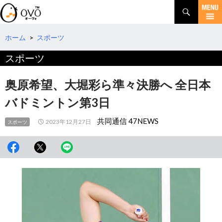
検
索
コ
ン
テ
ホーム
>
スポーツ
ン
スポーツ
ツ
へ
移
奥原希望、大堀彩ら準々決勝へ 全日本
動
バドミントン第3日
共同通信 47NEWS
2023年12月27日
スポーツ