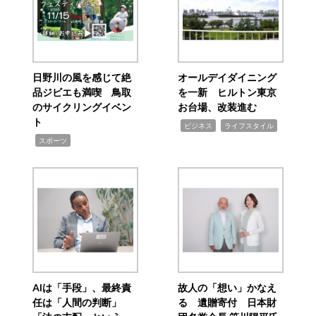
日野川の風を感じて絶
オールデイダイニング
品ジビエも満喫 鳥取
を一新 ヒルトン東京
のサイクリングイベン
お台場、改装進む
ト
,
,
ビジネス
ライフスタイル
,
スポーツ
AIは「手段」、最終責
故人の「想い」かなえ
任は「人間の判断」
る 遺贈寄付 日本財