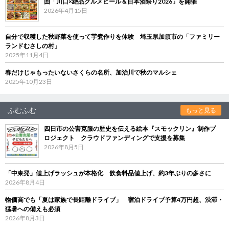
回「川口×絶品グルメビール＆日本酒祭り2026」を開催
2026年4月15日
自分で収穫した秋野菜を使って芋煮作りを体験 埼玉県加須市の「ファミリー
ランドむさしの村」
2025年11月4日
春だけじゃもったいないさくらの名所、加治川で秋のマルシェ
2025年10月23日
ふむふむ
もっと見る
四日市の公害克服の歴史を伝える絵本『スモックリン』制作プ
ロジェクト クラウドファンディングで支援を募集
2026年8月5日
「中東発」値上げラッシュが本格化 飲食料品値上げ、約3年ぶりの多さに
2026年8月4日
物価高でも「夏は家族で長距離ドライブ」 宿泊ドライブ予算4万円超、渋滞・
猛暑への備えも必須
2026年8月3日