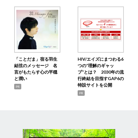
「ことだま」宿る羽生
HIV/エイズにまつわる6
結弦のメッセージ 名
つの“理解のギャッ
言がもたらす心の平穏
プ”とは？ 2030年の流
と潤い
行終結を目指すGAP6の
特設サイトを公開
PR
PR