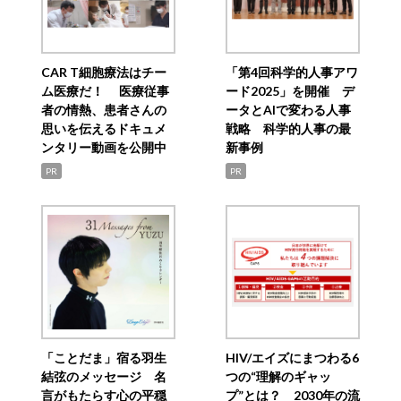
CAR T細胞療法はチー
「第4回科学的人事アワ
ム医療だ！ 医療従事
ード2025」を開催 デ
者の情熱、患者さんの
ータとAIで変わる人事
思いを伝えるドキュメ
戦略 科学的人事の最
ンタリー動画を公開中
新事例
PR
PR
「ことだま」宿る羽生
HIV/エイズにまつわる6
結弦のメッセージ 名
つの“理解のギャッ
言がもたらす心の平穏
プ”とは？ 2030年の流