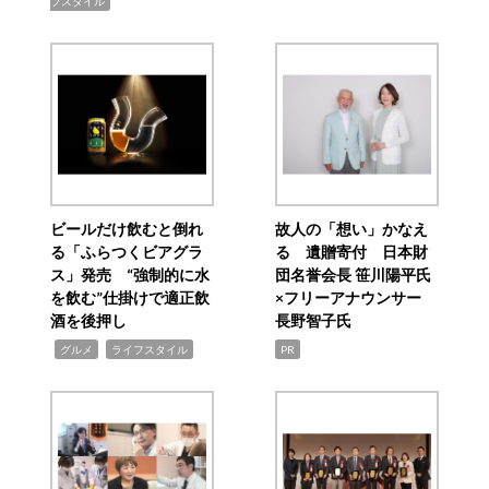
フスタイル
ビールだけ飲むと倒れ
故人の「想い」かなえ
る「ふらつくビアグラ
る 遺贈寄付 日本財
ス」発売 “強制的に水
団名誉会長 笹川陽平氏
を飲む”仕掛けで適正飲
×フリーアナウンサー
酒を後押し
長野智子氏
,
,
グルメ
ライフスタイル
PR