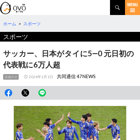
検
索
コ
ン
テ
ホーム
>
スポーツ
ン
スポーツ
ツ
へ
移
サッカー、日本がタイに5―0 元日初の
動
代表戦に6万人超
共同通信 47NEWS
2024年1月1日
スポーツ