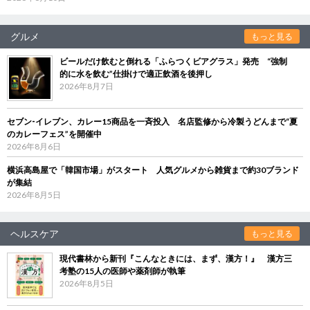
グルメ
もっと見る
ビールだけ飲むと倒れる「ふらつくビアグラス」発売 “強制
的に水を飲む”仕掛けで適正飲酒を後押し
2026年8月7日
セブン‐イレブン、カレー15商品を一斉投入 名店監修から冷製うどんまで“夏
のカレーフェス”を開催中
2026年8月6日
横浜高島屋で「韓国市場」がスタート 人気グルメから雑貨まで約30ブランド
が集結
2026年8月5日
ヘルスケア
もっと見る
現代書林から新刊『こんなときには、まず、漢方！』 漢方三
考塾の15人の医師や薬剤師が執筆
2026年8月5日