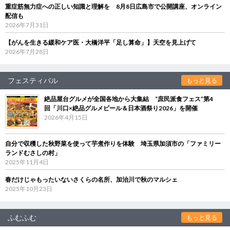
重症筋無力症への正しい知識と理解を 8月8日広島市で公開講座、オンライン
配信も
2026年7月31日
【がんを生きる緩和ケア医・大橋洋平「足し算命」】天空を見上げて
2026年7月28日
フェスティバル
もっと見る
絶品屋台グルメが全国各地から大集結 “庶民派食フェス”第4
回「川口×絶品グルメビール＆日本酒祭り2026」を開催
2026年4月15日
自分で収穫した秋野菜を使って芋煮作りを体験 埼玉県加須市の「ファミリー
ランドむさしの村」
2025年11月4日
春だけじゃもったいないさくらの名所、加治川で秋のマルシェ
2025年10月23日
ふむふむ
もっと見る