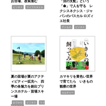
お台場、改装進む
「法の支配」という
「傘」で人を守る レ
,
,
ビジネス
ライフスタイル
クシスネクシス・ジャ
パンのパスカル ロズィ
エ社長
,
,
デジもの
ビジネス
夏の苗場が夏のアクテ
カマキリを黄色い世界
ィビティー拡充へ 四
で育てたら いきもの
季の各魅力を創出プリ
観察の世界
ンスホテル・苗場スキ
,
カルチャー
ー場
,
,
,
おでかけ
ビジネス
ライ