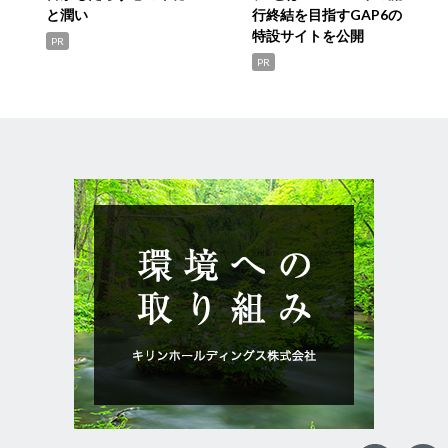
と潤い
行終結を目指すGAP6の
特設サイトを公開
PR
PR