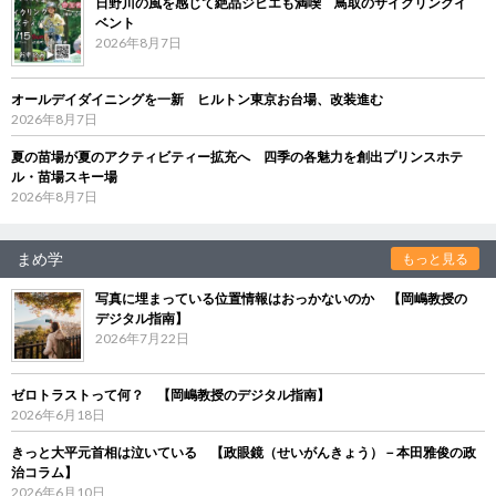
日野川の風を感じて絶品ジビエも満喫 鳥取のサイクリングイ
ベント
2026年8月7日
オールデイダイニングを一新 ヒルトン東京お台場、改装進む
2026年8月7日
夏の苗場が夏のアクティビティー拡充へ 四季の各魅力を創出プリンスホテ
ル・苗場スキー場
2026年8月7日
まめ学
もっと見る
写真に埋まっている位置情報はおっかないのか 【岡嶋教授の
デジタル指南】
2026年7月22日
ゼロトラストって何？ 【岡嶋教授のデジタル指南】
2026年6月18日
きっと大平元首相は泣いている 【政眼鏡（せいがんきょう）－本田雅俊の政
治コラム】
2026年6月10日