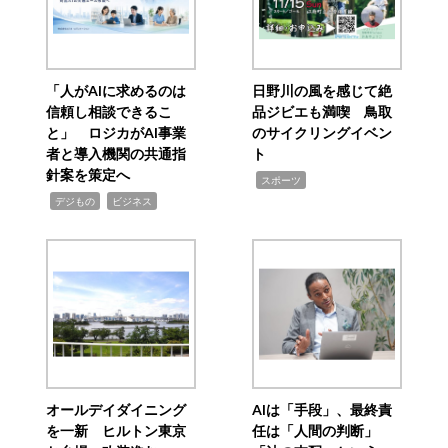
「人がAIに求めるのは
日野川の風を感じて絶
信頼し相談できるこ
品ジビエも満喫 鳥取
と」 ロジカがAI事業
のサイクリングイベン
者と導入機関の共通指
ト
針案を策定へ
,
スポーツ
,
,
デジもの
ビジネス
オールデイダイニング
AIは「手段」、最終責
を一新 ヒルトン東京
任は「人間の判断」