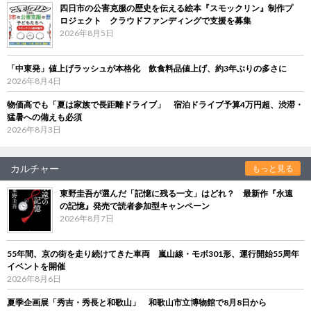
四日市の公害克服の歴史を伝える絵本『スモックリン』制作プ
ロジェクト クラウドファンディングで支援を募集
2026年8月5日
「中東発」値上げラッシュが本格化 飲食料品値上げ、約3年ぶりの多さに
2026年8月4日
物価高でも「夏は家族で長距離ドライブ」 宿泊ドライブ予算4万円超、渋滞・
猛暑への備えも必須
2026年8月3日
カルチャー
もっと見る
東野圭吾が選んだ「記憶に残る一文」はどれ？ 最新作『永遠
の記憶』発売で読者参加型キャンペーン
2026年8月7日
55年間、京の街を走り続けてきた車両 嵐山線・モボ301形、運行開始55周年
イベントを開催
2026年8月6日
夏季企画展「秀吉・秀長と和歌山」 和歌山市立博物館で8月8日から