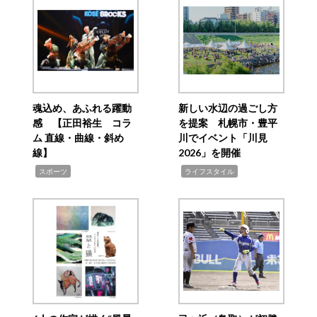
魂込め、あふれる躍動
新しい水辺の過ごし方
感 【正田裕生 コラ
を提案 札幌市・豊平
ム 直線・曲線・斜め
川でイベント「川見
線】
2026」を開催
,
,
スポーツ
ライフスタイル