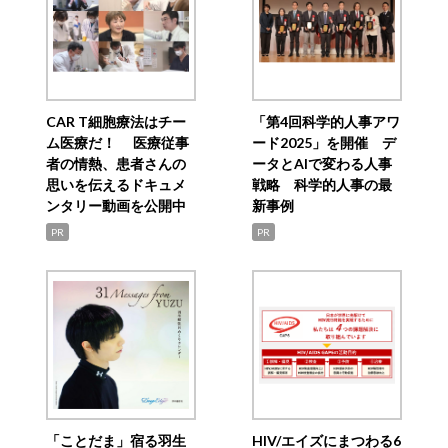
CAR T細胞療法はチー
「第4回科学的人事アワ
ム医療だ！ 医療従事
ード2025」を開催 デ
者の情熱、患者さんの
ータとAIで変わる人事
思いを伝えるドキュメ
戦略 科学的人事の最
ンタリー動画を公開中
新事例
PR
PR
「ことだま」宿る羽生
HIV/エイズにまつわる6