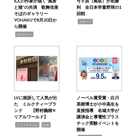
6人の作家が描く“風景
弓ヶ浜（鳥取）が初勝
と猫”の共演 歌舞伎座
利 全日本学童野球の1
そばのギャラリー
回戦
YOHAKUで8月20日か
,
スポーツ
ら開催
,
カルチャー
LVに敗訴して人気が出
ノーベル賞受賞・白川
た ミルクティーブラ
英樹博士が小中高生を
ンド 【野村義樹✕
直接指導 名城大学が
リアルワールド】
講演会と導電性プラス
チック実験イベントを
,
,
ライフスタイル
社会
開催