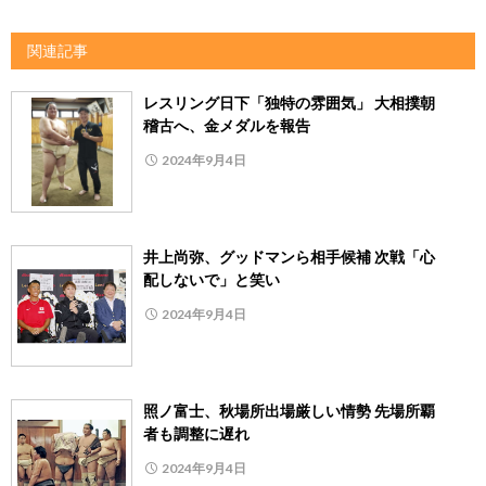
関連記事
レスリング日下「独特の雰囲気」 大相撲朝
稽古へ、金メダルを報告
2024年9月4日
井上尚弥、グッドマンら相手候補 次戦「心
配しないで」と笑い
2024年9月4日
照ノ富士、秋場所出場厳しい情勢 先場所覇
者も調整に遅れ
2024年9月4日