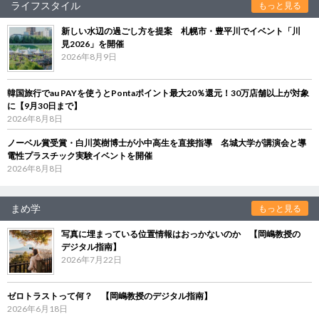
ライフスタイル
もっと見る
新しい水辺の過ごし方を提案 札幌市・豊平川でイベント「川
見2026」を開催
2026年8月9日
韓国旅行でau PAYを使うとPontaポイント最大20％還元！30万店舗以上が対象
に【9月30日まで】
2026年8月8日
ノーベル賞受賞・白川英樹博士が小中高生を直接指導 名城大学が講演会と導
電性プラスチック実験イベントを開催
2026年8月8日
まめ学
もっと見る
写真に埋まっている位置情報はおっかないのか 【岡嶋教授の
デジタル指南】
2026年7月22日
ゼロトラストって何？ 【岡嶋教授のデジタル指南】
2026年6月18日