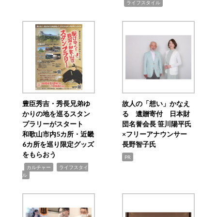
,
ライフスタイル
豊臣秀吉・秀長兄弟ゆ
故人の「想い」かなえ
かりの地を巡るスタン
る 遺贈寄付 日本財
プラリーがスタート
団名誉会長 笹川陽平氏
和歌山市内5カ所・近畿
×フリーアナウンサー
6カ所を巡り限定グッズ
長野智子氏
をもらおう
PR
,
,
カルチャー
ライフスタイ
ル