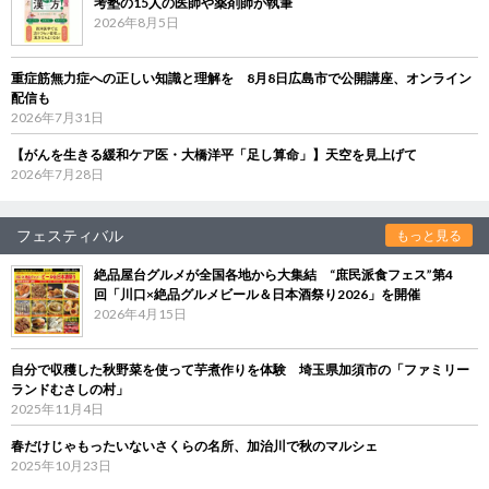
考塾の15人の医師や薬剤師が執筆
2026年8月5日
重症筋無力症への正しい知識と理解を 8月8日広島市で公開講座、オンライン
配信も
2026年7月31日
【がんを生きる緩和ケア医・大橋洋平「足し算命」】天空を見上げて
2026年7月28日
フェスティバル
もっと見る
絶品屋台グルメが全国各地から大集結 “庶民派食フェス”第4
回「川口×絶品グルメビール＆日本酒祭り2026」を開催
2026年4月15日
自分で収穫した秋野菜を使って芋煮作りを体験 埼玉県加須市の「ファミリー
ランドむさしの村」
2025年11月4日
春だけじゃもったいないさくらの名所、加治川で秋のマルシェ
2025年10月23日