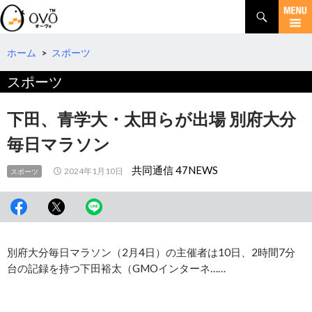
検
索
コ
ン
テ
ホーム
>
スポーツ
ン
スポーツ
ツ
へ
移
下田、青学大・太田らが出場 別府大分
動
毎日マラソン
共同通信 47NEWS
2024年1月10日
スポーツ
別府大分毎日マラソン（2月4日）の主催者は10日、2時間7分
台の記録を持つ下田裕太（GMOインターネ……