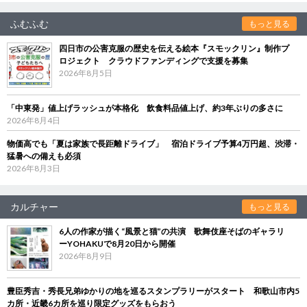
ふむふむ
もっと見る
四日市の公害克服の歴史を伝える絵本『スモックリン』制作プ
ロジェクト クラウドファンディングで支援を募集
2026年8月5日
「中東発」値上げラッシュが本格化 飲食料品値上げ、約3年ぶりの多さに
2026年8月4日
物価高でも「夏は家族で長距離ドライブ」 宿泊ドライブ予算4万円超、渋滞・
猛暑への備えも必須
2026年8月3日
カルチャー
もっと見る
6人の作家が描く“風景と猫”の共演 歌舞伎座そばのギャラリ
ーYOHAKUで8月20日から開催
2026年8月9日
豊臣秀吉・秀長兄弟ゆかりの地を巡るスタンプラリーがスタート 和歌山市内5
カ所・近畿6カ所を巡り限定グッズをもらおう