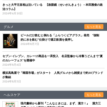
きっと大平元首相は泣いている 【政眼鏡（せいがんきょう）－本田雅俊の政
治コラム】
2026年6月10日
グルメ
もっと見る
ビールだけ飲むと倒れる「ふらつくビアグラス」発売 “強制
的に水を飲む”仕掛けで適正飲酒を後押し
2026年8月7日
セブン‐イレブン、カレー15商品を一斉投入 名店監修から冷製うどんまで“夏
のカレーフェス”を開催中
2026年8月6日
横浜高島屋で「韓国市場」がスタート 人気グルメから雑貨まで約30ブランド
が集結
2026年8月5日
ヘルスケア
もっと見る
現代書林から新刊『こんなときには、まず、漢方！』 漢方三