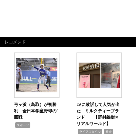
レコメンド
弓ヶ浜（鳥取）が初勝
LVに敗訴して人気が出
利 全日本学童野球の1
た ミルクティーブラ
回戦
ンド 【野村義樹✕
リアルワールド】
,
スポーツ
,
,
ライフスタイル
社会