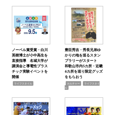
ノーベル賞受賞・白川
豊臣秀吉・秀長兄弟ゆ
英樹博士が小中高生を
かりの地を巡るスタン
直接指導 名城大学が
プラリーがスタート
講演会と導電性プラス
和歌山市内5カ所・近畿
チック実験イベントを
6カ所を巡り限定グッズ
開催
をもらおう
,
,
,
ライフスタイル
カルチャー
ライフスタイ
ル