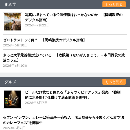
まめ学
もっと見る
写真に埋まっている位置情報はおっかないのか 【岡嶋教授の
デジタル指南】
2026年7月22日
ゼロトラストって何？ 【岡嶋教授のデジタル指南】
2026年6月18日
きっと大平元首相は泣いている 【政眼鏡（せいがんきょう）－本田雅俊の政
治コラム】
2026年6月10日
グルメ
もっと見る
ビールだけ飲むと倒れる「ふらつくビアグラス」発売 “強制
的に水を飲む”仕掛けで適正飲酒を後押し
2026年8月7日
セブン‐イレブン、カレー15商品を一斉投入 名店監修から冷製うどんまで“夏
のカレーフェス”を開催中
2026年8月6日