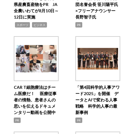
県産農畜産物をPR JA
団名誉会長 笹川陽平氏
全農いわてが8月10日～
×フリーアナウンサー
12日に実施
長野智子氏
,
,
スポーツ
ビジネス
PR
CAR T細胞療法はチー
「第4回科学的人事アワ
ム医療だ！ 医療従事
ード2025」を開催 デ
者の情熱、患者さんの
ータとAIで変わる人事
思いを伝えるドキュメ
戦略 科学的人事の最
ンタリー動画を公開中
新事例
PR
PR