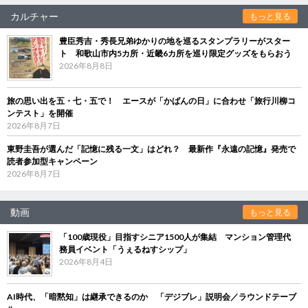
カルチャー
もっと見る
豊臣秀吉・秀長兄弟ゆかりの地を巡るスタンプラリーがスター
ト 和歌山市内5カ所・近畿6カ所を巡り限定グッズをもらおう
2026年8月8日
旅の思い出を五・七・五で！ エースが「かばんの日」に合わせ「旅行川柳コ
ンテスト」を開催
2026年8月7日
東野圭吾が選んだ「記憶に残る一文」はどれ？ 最新作『永遠の記憶』発売で
読者参加型キャンペーン
2026年8月7日
動画
もっと見る
「100歳現役」目指すシニア1500人が集結 マンション管理代
務員イベント「うぇるねすシップ」
2026年8月4日
AI時代、「暗黙知」は継承できるのか 「デジブレ」説明会／ラウンドテーブ