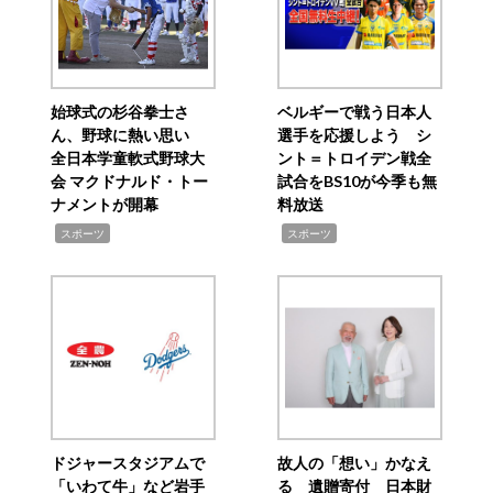
始球式の杉谷拳士さ
ベルギーで戦う日本人
ん、野球に熱い思い
選手を応援しよう シ
全日本学童軟式野球大
ント＝トロイデン戦全
会 マクドナルド・トー
試合をBS10が今季も無
ナメントが開幕
料放送
,
,
スポーツ
スポーツ
ドジャースタジアムで
故人の「想い」かなえ
「いわて牛」など岩手
る 遺贈寄付 日本財