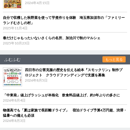
2026年4月15日
自分で収穫した秋野菜を使って芋煮作りを体験 埼玉県加須市の「ファミリー
ランドむさしの村」
2025年11月4日
春だけじゃもったいないさくらの名所、加治川で秋のマルシェ
2025年10月23日
ふむふむ
もっと見る
四日市の公害克服の歴史を伝える絵本『スモックリン』制作プ
ロジェクト クラウドファンディングで支援を募集
2026年8月5日
「中東発」値上げラッシュが本格化 飲食料品値上げ、約3年ぶりの多さに
2026年8月4日
物価高でも「夏は家族で長距離ドライブ」 宿泊ドライブ予算4万円超、渋滞・
猛暑への備えも必須
2026年8月3日