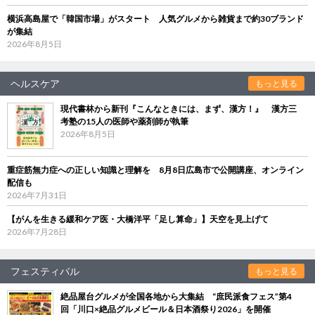
横浜高島屋で「韓国市場」がスタート 人気グルメから雑貨まで約30ブランド
が集結
2026年8月5日
ヘルスケア
もっと見る
現代書林から新刊『こんなときには、まず、漢方！』 漢方三
考塾の15人の医師や薬剤師が執筆
2026年8月5日
重症筋無力症への正しい知識と理解を 8月8日広島市で公開講座、オンライン
配信も
2026年7月31日
【がんを生きる緩和ケア医・大橋洋平「足し算命」】天空を見上げて
2026年7月28日
フェスティバル
もっと見る
絶品屋台グルメが全国各地から大集結 “庶民派食フェス”第4
回「川口×絶品グルメビール＆日本酒祭り2026」を開催