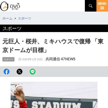
検
索
コ
ン
テ
ホーム
>
スポーツ
ン
スポーツ
ツ
へ
移
元巨人・桜井、ミキハウスで復帰 「東
動
京ドームが目標」
共同通信 47NEWS
2024年1月10日
スポーツ