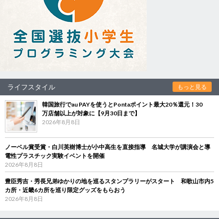
ライフスタイル
もっと見る
韓国旅行でau PAYを使うとPontaポイント最大20％還元！30
万店舗以上が対象に【9月30日まで】
2026年8月8日
ノーベル賞受賞・白川英樹博士が小中高生を直接指導 名城大学が講演会と導
電性プラスチック実験イベントを開催
2026年8月8日
豊臣秀吉・秀長兄弟ゆかりの地を巡るスタンプラリーがスタート 和歌山市内5
カ所・近畿6カ所を巡り限定グッズをもらおう
2026年8月8日