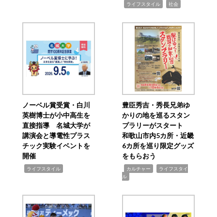
,
,
ライフスタイル
社会
ノーベル賞受賞・白川
豊臣秀吉・秀長兄弟ゆ
英樹博士が小中高生を
かりの地を巡るスタン
直接指導 名城大学が
プラリーがスタート
講演会と導電性プラス
和歌山市内5カ所・近畿
チック実験イベントを
6カ所を巡り限定グッズ
開催
をもらおう
,
,
,
ライフスタイル
カルチャー
ライフスタイ
ル