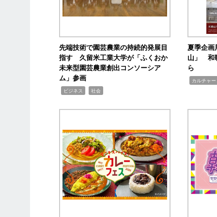
先端技術で園芸農業の持続的発展目
夏季企画
指す 久留米工業大学が「ふくおか
山」 和
未来型園芸農業創出コンソーシア
ら
ム」参画
,
カルチャー
,
,
ビジネス
社会