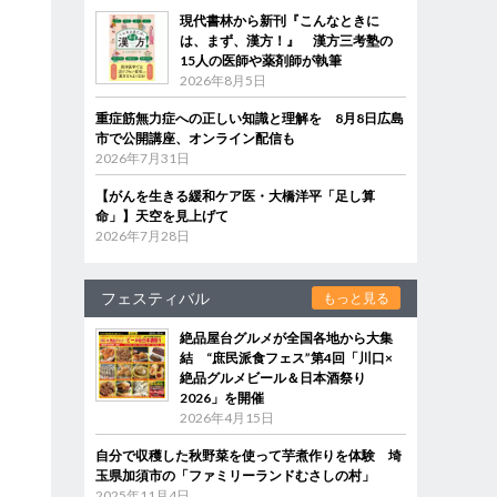
現代書林から新刊『こんなときに
は、まず、漢方！』 漢方三考塾の
15人の医師や薬剤師が執筆
2026年8月5日
重症筋無力症への正しい知識と理解を 8月8日広島
市で公開講座、オンライン配信も
2026年7月31日
【がんを生きる緩和ケア医・大橋洋平「足し算
命」】天空を見上げて
2026年7月28日
フェスティバル
もっと見る
絶品屋台グルメが全国各地から大集
結 “庶民派食フェス”第4回「川口×
絶品グルメビール＆日本酒祭り
2026」を開催
2026年4月15日
自分で収穫した秋野菜を使って芋煮作りを体験 埼
玉県加須市の「ファミリーランドむさしの村」
2025年11月4日