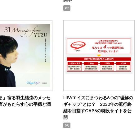
PR
ま」宿る羽生結弦のメッセ
HIV/エイズにまつわる6つの“理解の
言がもたらす心の平穏と潤
ギャップ”とは？ 2030年の流行終
結を目指すGAP6の特設サイトを公
開
PR