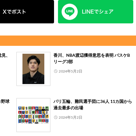
総見、
香川、NBA渡辺獲得意思を表明 バスケB
リーグ3部
2024年5月2日
ロ野球
パリ五輪、難民選手団に36人 11カ国から
過去最多の出場
2024年5月2日