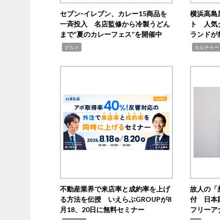
セブン‐イレブン、カレー15商品を
横浜高島
一斉投入 名店監修から冷製うどん
ト 人気
まで“夏のカレーフェス”を開催中
ランドが
,
,
グルメ
カルチャー
不動産業界で来店率と成約率を上げ
故人の「
る方法を伝授 いえらぶGROUPが8
付 日本
月18、20日に無料セミナー
フリーア