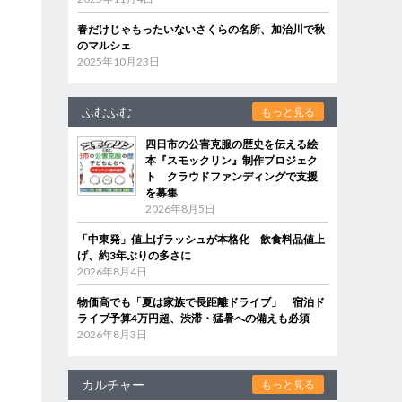
春だけじゃもったいないさくらの名所、加治川で秋
のマルシェ
2025年10月23日
ふむふむ
もっと見る
四日市の公害克服の歴史を伝える絵
本『スモックリン』制作プロジェク
ト クラウドファンディングで支援
を募集
2026年8月5日
「中東発」値上げラッシュが本格化 飲食料品値上
げ、約3年ぶりの多さに
2026年8月4日
物価高でも「夏は家族で長距離ドライブ」 宿泊ド
ライブ予算4万円超、渋滞・猛暑への備えも必須
2026年8月3日
カルチャー
もっと見る