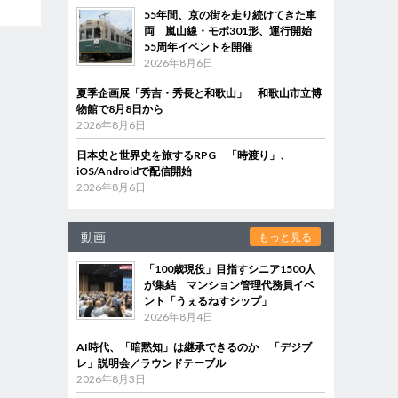
55年間、京の街を走り続けてきた車
両 嵐山線・モボ301形、運行開始
55周年イベントを開催
2026年8月6日
夏季企画展「秀吉・秀長と和歌山」 和歌山市立博
物館で8月8日から
2026年8月6日
日本史と世界史を旅するRPG 「時渡り」、
iOS/Androidで配信開始
2026年8月6日
動画
もっと見る
「100歳現役」目指すシニア1500人
が集結 マンション管理代務員イベ
ント「うぇるねすシップ」
2026年8月4日
AI時代、「暗黙知」は継承できるのか 「デジブ
レ」説明会／ラウンドテーブル
2026年8月3日