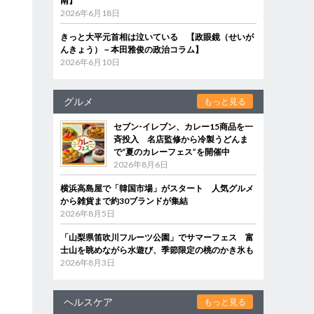
南】
2026年6月18日
きっと大平元首相は泣いている 【政眼鏡（せいが
んきょう）－本田雅俊の政治コラム】
2026年6月10日
グルメ
もっと見る
セブン‐イレブン、カレー15商品を一
斉投入 名店監修から冷製うどんま
で“夏のカレーフェス”を開催中
2026年8月6日
横浜高島屋で「韓国市場」がスタート 人気グルメ
から雑貨まで約30ブランドが集結
2026年8月5日
「山梨県笛吹川フルーツ公園」でサマーフェス 富
士山を眺めながら水遊び、季節限定の桃のかき氷も
2026年8月3日
ヘルスケア
もっと見る