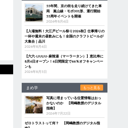
55年間、京の街を走り続けてきた車
両 嵐山線・モボ301形、運行開始
55周年イベントを開催
2026年8月6日
【入場無料！大江戸ビール祭り2026秋】仕事帰りの
一杯や週末の昼飲みにも！全国のクラフトビールが
大集合｜品川
2026年8月6日
【六六-LIULIU-麻辣湯（マーラータン）】恵比寿に
8月6日オープン！6日間限定で66％オフキャンペー
ンも
2026年8月5日
まめ学
もっと見る
写真に埋まっている位置情報はおっ
かないのか 【岡嶋教授のデジタル
指南】
2026年7月22日
ゼロトラストって何？ 【岡嶋教授のデジタル指