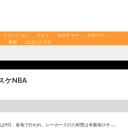
ファッション
グルメ
カルチャー
スポーツ
ス
動画
はばたけラボ
スケNBA
Aは9日、各地で行われ、レーカーズの八村塁は本拠地ロサ……