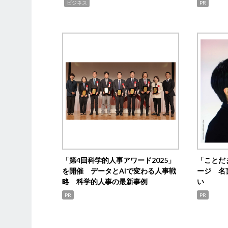
,
ビジネス
PR
「第4回科学的人事アワード2025」
「ことだ
を開催 データとAIで変わる人事戦
ージ 名
略 科学的人事の最新事例
い
PR
PR