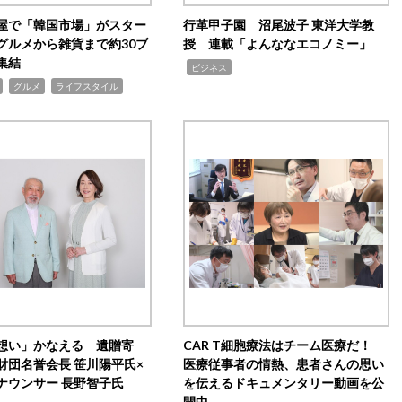
屋で「韓国市場」がスター
行革甲子園 沼尾波子 東洋大学教
グルメから雑貨まで約30ブ
授 連載「よんななエコノミー」
集結
,
ビジネス
,
,
グルメ
ライフスタイル
想い」かなえる 遺贈寄
CAR T細胞療法はチーム医療だ！
財団名誉会長 笹川陽平氏×
医療従事者の情熱、患者さんの思い
ナウンサー 長野智子氏
を伝えるドキュメンタリー動画を公
開中