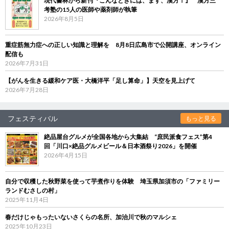
現代書林から新刊『こんなときには、まず、漢方！』 漢方三
考塾の15人の医師や薬剤師が執筆
2026年8月5日
重症筋無力症への正しい知識と理解を 8月8日広島市で公開講座、オンライン
配信も
2026年7月31日
【がんを生きる緩和ケア医・大橋洋平「足し算命」】天空を見上げて
2026年7月28日
フェスティバル
もっと見る
絶品屋台グルメが全国各地から大集結 “庶民派食フェス”第4
回「川口×絶品グルメビール＆日本酒祭り2026」を開催
2026年4月15日
自分で収穫した秋野菜を使って芋煮作りを体験 埼玉県加須市の「ファミリー
ランドむさしの村」
2025年11月4日
春だけじゃもったいないさくらの名所、加治川で秋のマルシェ
2025年10月23日