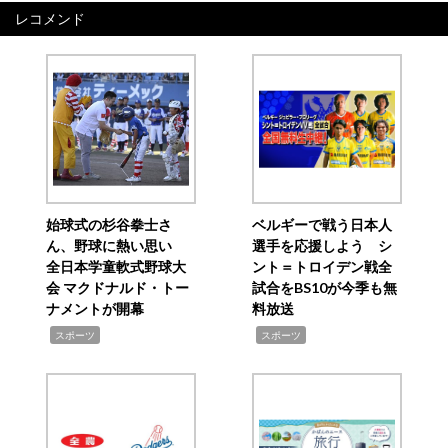
レコメンド
始球式の杉谷拳士さ
ベルギーで戦う日本人
ん、野球に熱い思い
選手を応援しよう シ
全日本学童軟式野球大
ント＝トロイデン戦全
会 マクドナルド・トー
試合をBS10が今季も無
ナメントが開幕
料放送
,
,
スポーツ
スポーツ