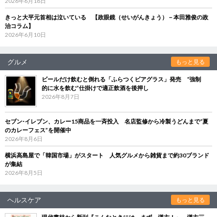
2026年6月18日
きっと大平元首相は泣いている 【政眼鏡（せいがんきょう）－本田雅俊の政
治コラム】
2026年6月10日
グルメ
もっと見る
ビールだけ飲むと倒れる「ふらつくビアグラス」発売 “強制
的に水を飲む”仕掛けで適正飲酒を後押し
2026年8月7日
セブン‐イレブン、カレー15商品を一斉投入 名店監修から冷製うどんまで“夏
のカレーフェス”を開催中
2026年8月6日
横浜高島屋で「韓国市場」がスタート 人気グルメから雑貨まで約30ブランド
が集結
2026年8月5日
ヘルスケア
もっと見る