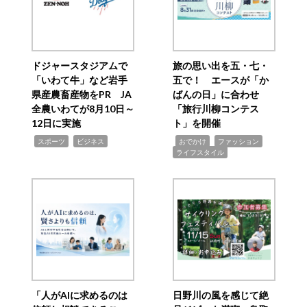
ドジャースタジアムで
旅の思い出を五・七・
「いわて牛」など岩手
五で！ エースが「か
県産農畜産物をPR JA
ばんの日」に合わせ
全農いわてが8月10日～
「旅行川柳コンテス
12日に実施
ト」を開催
,
,
,
,
,
スポーツ
ビジネス
おでかけ
ファッション
ライフスタイル
「人がAIに求めるのは
日野川の風を感じて絶