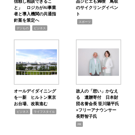
信頼し相談できるこ
品ジビエも満喫 鳥取
と」 ロジカがAI事業
のサイクリングイベン
者と導入機関の共通指
ト
針案を策定へ
,
スポーツ
,
,
デジもの
ビジネス
オールデイダイニング
故人の「想い」かなえ
を一新 ヒルトン東京
る 遺贈寄付 日本財
お台場、改装進む
団名誉会長 笹川陽平氏
×フリーアナウンサー
,
,
ビジネス
ライフスタイル
長野智子氏
PR