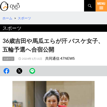
検
索
コ
ン
テ
ホーム
>
スポーツ
ン
スポーツ
ツ
へ
移
36歳吉田や馬瓜エらが汗 バスケ女子、
動
五輪予選へ合宿公開
共同通信 47NEWS
2024年1月11日
スポーツ