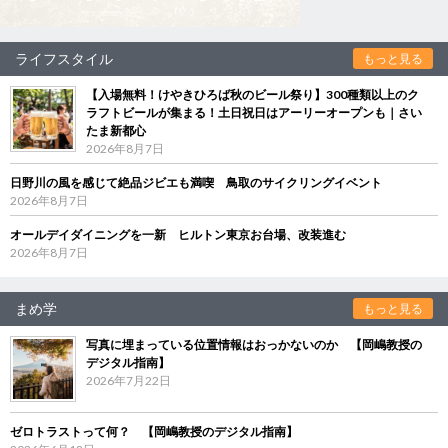
ライフスタイル
もっと見る
【入場無料！けやきひろば秋のビール祭り】300種類以上のク
ラフトビールが集まる！土日祝日はアーリーオープンも｜さい
たま新都心
2026年8月7日
日野川の風を感じて絶品ジビエも満喫 鳥取のサイクリングイベント
2026年8月7日
オールデイダイニングを一新 ヒルトン東京お台場、改装進む
2026年8月7日
まめ学
もっと見る
写真に埋まっている位置情報はおっかないのか 【岡嶋教授の
デジタル指南】
2026年7月22日
ゼロトラストって何？ 【岡嶋教授のデジタル指南】