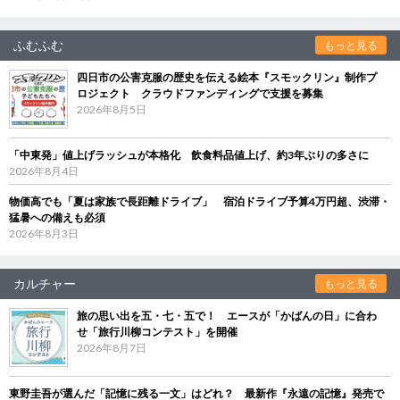
ふむふむ
もっと見る
四日市の公害克服の歴史を伝える絵本『スモックリン』制作プ
ロジェクト クラウドファンディングで支援を募集
2026年8月5日
「中東発」値上げラッシュが本格化 飲食料品値上げ、約3年ぶりの多さに
2026年8月4日
物価高でも「夏は家族で長距離ドライブ」 宿泊ドライブ予算4万円超、渋滞・
猛暑への備えも必須
2026年8月3日
カルチャー
もっと見る
旅の思い出を五・七・五で！ エースが「かばんの日」に合わ
せ「旅行川柳コンテスト」を開催
2026年8月7日
東野圭吾が選んだ「記憶に残る一文」はどれ？ 最新作『永遠の記憶』発売で