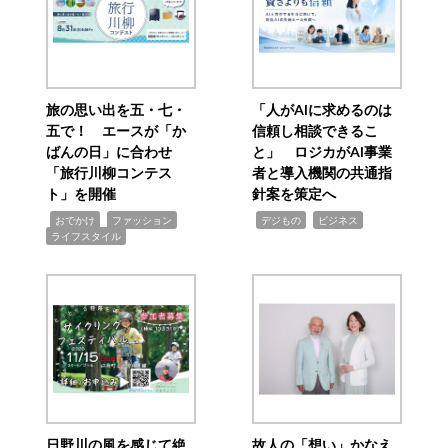
旅の思い出を五・七・
「人がAIに求めるのは
五で！ エースが「か
信頼し相談できるこ
ばんの日」に合わせ
と」 ロジカがAI事業
「旅行川柳コンテス
者と導入機関の共通指
ト」を開催
針案を策定へ
,
,
,
,
,
おでかけ
ファッション
デジもの
ビジネス
ライフスタイル
日野川の風を感じて絶
故人の「想い」かなえ