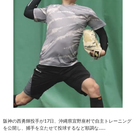
阪神の西勇輝投手が17日、沖縄県宜野座村で自主トレーニング
を公開し、捕手を立たせて投球するなど順調な……