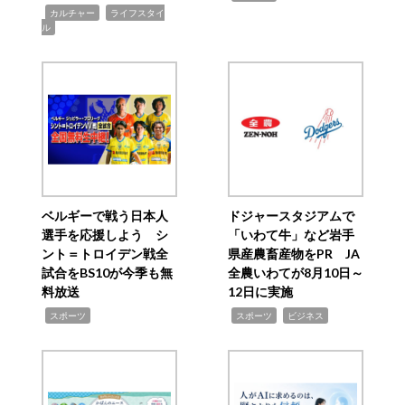
,
,
カルチャー
ライフスタイ
ル
ベルギーで戦う日本人
ドジャースタジアムで
選手を応援しよう シ
「いわて牛」など岩手
ント＝トロイデン戦全
県産農畜産物をPR JA
試合をBS10が今季も無
全農いわてが8月10日～
料放送
12日に実施
,
,
,
スポーツ
スポーツ
ビジネス