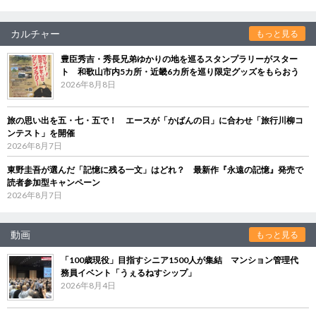
カルチャー
もっと見る
豊臣秀吉・秀長兄弟ゆかりの地を巡るスタンプラリーがスター
ト 和歌山市内5カ所・近畿6カ所を巡り限定グッズをもらおう
2026年8月8日
旅の思い出を五・七・五で！ エースが「かばんの日」に合わせ「旅行川柳コ
ンテスト」を開催
2026年8月7日
東野圭吾が選んだ「記憶に残る一文」はどれ？ 最新作『永遠の記憶』発売で
読者参加型キャンペーン
2026年8月7日
動画
もっと見る
「100歳現役」目指すシニア1500人が集結 マンション管理代
務員イベント「うぇるねすシップ」
2026年8月4日