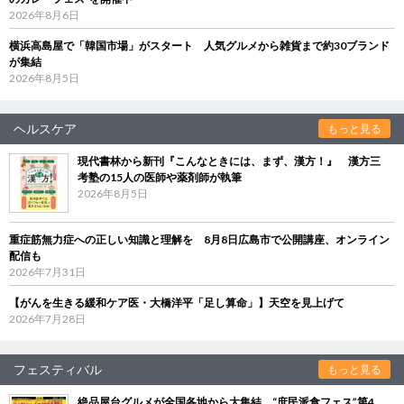
2026年8月6日
横浜高島屋で「韓国市場」がスタート 人気グルメから雑貨まで約30ブランド
が集結
2026年8月5日
ヘルスケア
もっと見る
現代書林から新刊『こんなときには、まず、漢方！』 漢方三
考塾の15人の医師や薬剤師が執筆
2026年8月5日
重症筋無力症への正しい知識と理解を 8月8日広島市で公開講座、オンライン
配信も
2026年7月31日
【がんを生きる緩和ケア医・大橋洋平「足し算命」】天空を見上げて
2026年7月28日
フェスティバル
もっと見る
絶品屋台グルメが全国各地から大集結 “庶民派食フェス”第4