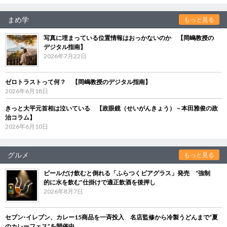
まめ学
もっと見る
写真に埋まっている位置情報はおっかないのか 【岡嶋教授の
デジタル指南】
2026年7月22日
ゼロトラストって何？ 【岡嶋教授のデジタル指南】
2026年6月18日
きっと大平元首相は泣いている 【政眼鏡（せいがんきょう）－本田雅俊の政
治コラム】
2026年6月10日
グルメ
もっと見る
ビールだけ飲むと倒れる「ふらつくビアグラス」発売 “強制
的に水を飲む”仕掛けで適正飲酒を後押し
2026年8月7日
セブン‐イレブン、カレー15商品を一斉投入 名店監修から冷製うどんまで“夏
のカレーフェス”を開催中