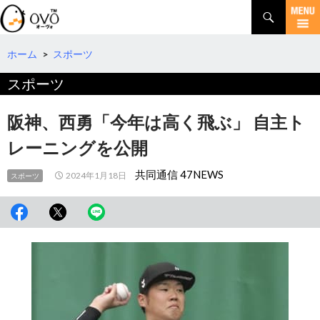
検
索
コ
ン
テ
ホーム
>
スポーツ
ン
スポーツ
ツ
へ
移
阪神、西勇「今年は高く飛ぶ」 自主ト
動
レーニングを公開
共同通信 47NEWS
2024年1月18日
スポーツ