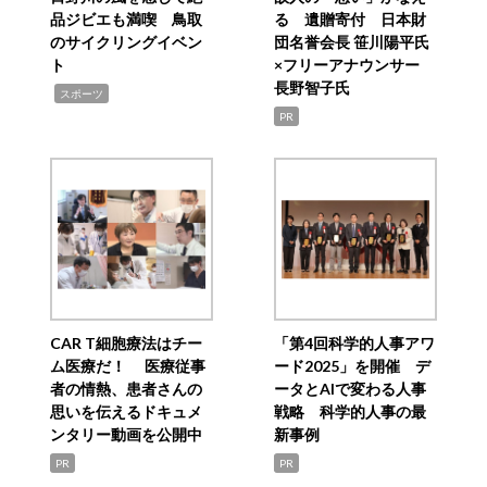
品ジビエも満喫 鳥取
る 遺贈寄付 日本財
のサイクリングイベン
団名誉会長 笹川陽平氏
ト
×フリーアナウンサー
長野智子氏
,
スポーツ
PR
CAR T細胞療法はチー
「第4回科学的人事アワ
ム医療だ！ 医療従事
ード2025」を開催 デ
者の情熱、患者さんの
ータとAIで変わる人事
思いを伝えるドキュメ
戦略 科学的人事の最
ンタリー動画を公開中
新事例
PR
PR