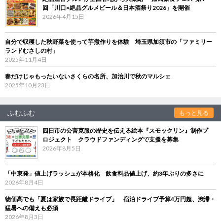
回「川口×絶品グルメビール＆日本酒祭り2026」を開催
2026年4月15日
自分で収穫した秋野菜を使って芋煮作りを体験 埼玉県加須市の「ファミリー
ランドむさしの村」
2025年11月4日
春だけじゃもったいないさくらの名所、加治川で秋のマルシェ
2025年10月23日
ふむふむ
もっと見る
四日市の公害克服の歴史を伝える絵本『スモックリン』制作プ
ロジェクト クラウドファンディングで支援を募集
2026年8月5日
「中東発」値上げラッシュが本格化 飲食料品値上げ、約3年ぶりの多さに
2026年8月4日
物価高でも「夏は家族で長距離ドライブ」 宿泊ドライブ予算4万円超、渋滞・
猛暑への備えも必須
2026年8月3日