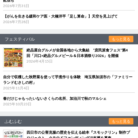
配信も
2026年7月31日
【がんを生きる緩和ケア医・大橋洋平「足し算命」】天空を見上げて
2026年7月28日
フェスティバル
もっと見る
絶品屋台グルメが全国各地から大集結 “庶民派食フェス”第4
回「川口×絶品グルメビール＆日本酒祭り2026」を開催
2026年4月15日
自分で収穫した秋野菜を使って芋煮作りを体験 埼玉県加須市の「ファミリー
ランドむさしの村」
2025年11月4日
春だけじゃもったいないさくらの名所、加治川で秋のマルシェ
2025年10月23日
ふむふむ
もっと見る
四日市の公害克服の歴史を伝える絵本『スモックリン』制作プ
ロジェクト クラウドファンディングで支援を募集