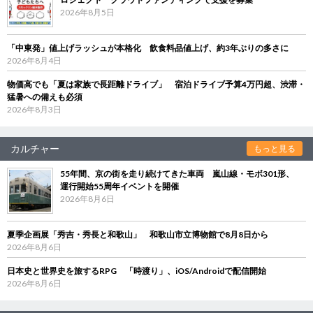
2026年8月5日
「中東発」値上げラッシュが本格化 飲食料品値上げ、約3年ぶりの多さに
2026年8月4日
物価高でも「夏は家族で長距離ドライブ」 宿泊ドライブ予算4万円超、渋滞・
猛暑への備えも必須
2026年8月3日
カルチャー
もっと見る
55年間、京の街を走り続けてきた車両 嵐山線・モボ301形、
運行開始55周年イベントを開催
2026年8月6日
夏季企画展「秀吉・秀長と和歌山」 和歌山市立博物館で8月8日から
2026年8月6日
日本史と世界史を旅するRPG 「時渡り」、iOS/Androidで配信開始
2026年8月6日