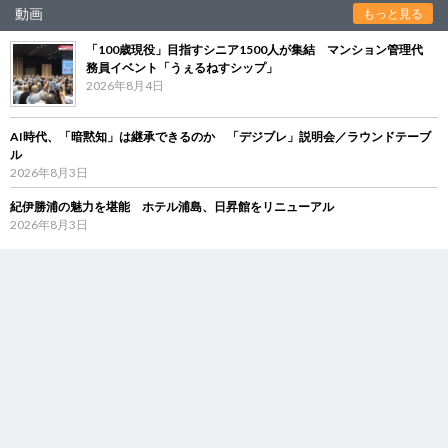
動画
もっと見る
「100歳現役」目指すシニア1500人が集結 マンション管理代
務員イベント「うぇるねすシップ」
2026年8月4日
AI時代、「暗黙知」は継承できるのか 「デジブレ」説明会／ラウンドテーブ
ル
2026年8月3日
紀伊勝浦の魅力を堪能 ホテル浦島、日昇館をリニューアル
2026年8月3日