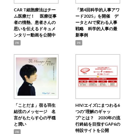
CAR T細胞療法はチー
「第4回科学的人事アワ
ム医療だ！ 医療従事
ード2025」を開催 デ
者の情熱、患者さんの
ータとAIで変わる人事
思いを伝えるドキュメ
戦略 科学的人事の最
ンタリー動画を公開中
新事例
PR
PR
「ことだま」宿る羽生
HIV/エイズにまつわる6
結弦のメッセージ 名
つの“理解のギャッ
言がもたらす心の平穏
プ”とは？ 2030年の流
と潤い
行終結を目指すGAP6の
特設サイトを公開
PR