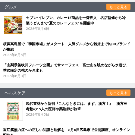
グルメ
もっと見る
セブン‐イレブン、カレー15商品を一斉投入 名店監修から冷
製うどんまで“夏のカレーフェス”を開催中
2026年8月6日
横浜高島屋で「韓国市場」がスタート 人気グルメから雑貨まで約30ブランド
が集結
2026年8月5日
「山梨県笛吹川フルーツ公園」でサマーフェス 富士山を眺めながら水遊び、
季節限定の桃のかき氷も
2026年8月3日
ヘルスケア
もっと見る
現代書林から新刊『こんなときには、まず、漢方！』 漢方三
考塾の15人の医師や薬剤師が執筆
2026年8月5日
重症筋無力症への正しい知識と理解を 8月8日広島市で公開講座、オンライン