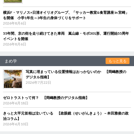
横浜F・マリノス×日清オイリオグループ、「サッカー教室&食育講座 in 宮崎」
を開催 小学1年生～3年生の身体づくりをサポート
2026年8月6日
55年間、京の街を走り続けてきた車両 嵐山線・モボ301形、運行開始55周年
イベントを開催
2026年8月6日
まめ学
もっと見る
写真に埋まっている位置情報はおっかないのか 【岡嶋教授の
デジタル指南】
2026年7月22日
ゼロトラストって何？ 【岡嶋教授のデジタル指南】
2026年6月18日
きっと大平元首相は泣いている 【政眼鏡（せいがんきょう）－本田雅俊の政
治コラム】
2026年6月10日