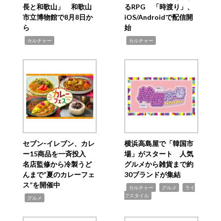
長と和歌山」 和歌山
るRPG 「時渡り」、
市立博物館で8月8日か
iOS/Androidで配信開
ら
始
,
,
カルチャー
カルチャー
セブン‐イレブン、カレ
横浜高島屋で「韓国市
ー15商品を一斉投入
場」がスタート 人気
名店監修から冷製うど
グルメから雑貨まで約
んまで“夏のカレーフェ
30ブランドが集結
ス”を開催中
,
,
,
カルチャー
グルメ
ライ
フスタイル
,
グルメ