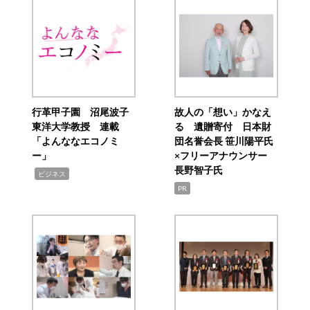
行革甲子園 沼尾波子
故人の「想い」かなえ
東洋大学教授 連載
る 遺贈寄付 日本財
「よんななエコノミ
団名誉会長 笹川陽平氏
ー」
×フリーアナウンサー
長野智子氏
,
ビジネス
PR