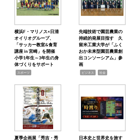
横浜F・マリノス×日清
先端技術で園芸農業の
オイリオグループ、
持続的発展目指す 久
「サッカー教室&食育
留米工業大学が「ふく
講座 in 宮崎」を開催
おか未来型園芸農業創
小学1年生～3年生の身
出コンソーシアム」参
体づくりをサポート
画
,
,
,
スポーツ
ビジネス
社会
夏季企画展「秀吉・秀
日本史と世界史を旅す