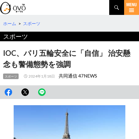
検
索
コ
ン
テ
ホーム
>
スポーツ
ン
スポーツ
ツ
へ
移
IOC、パリ五輪安全に「自信」 治安懸
動
念も警備態勢を強調
共同通信 47NEWS
2024年1月18日
スポーツ