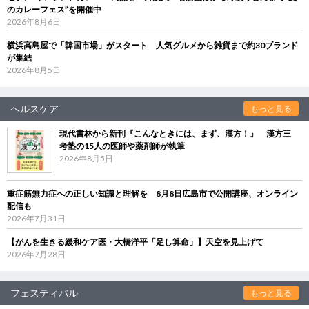
のカレーフェス”を開催中
2026年8月6日
横浜高島屋で「韓国市場」がスタート 人気グルメから雑貨まで約30ブランド
が集結
2026年8月5日
ヘルスケア
もっと見る
現代書林から新刊『こんなときには、まず、漢方！』 漢方三
考塾の15人の医師や薬剤師が執筆
2026年8月5日
重症筋無力症への正しい知識と理解を 8月8日広島市で公開講座、オンライン
配信も
2026年7月31日
【がんを生きる緩和ケア医・大橋洋平「足し算命」】天空を見上げて
2026年7月28日
フェスティバル
もっと見る