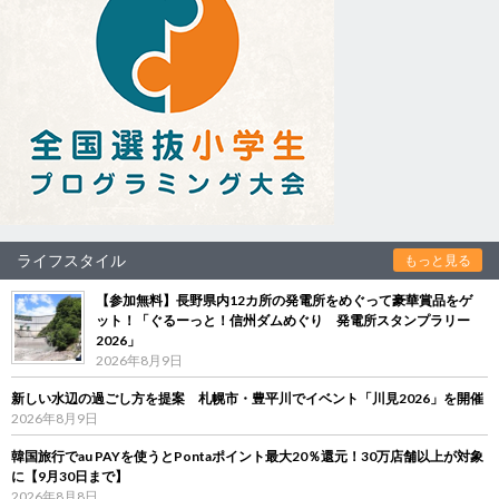
ライフスタイル
もっと見る
【参加無料】長野県内12カ所の発電所をめぐって豪華賞品をゲ
ット！「ぐるーっと！信州ダムめぐり 発電所スタンプラリー
2026」
2026年8月9日
新しい水辺の過ごし方を提案 札幌市・豊平川でイベント「川見2026」を開催
2026年8月9日
韓国旅行でau PAYを使うとPontaポイント最大20％還元！30万店舗以上が対象
に【9月30日まで】
2026年8月8日