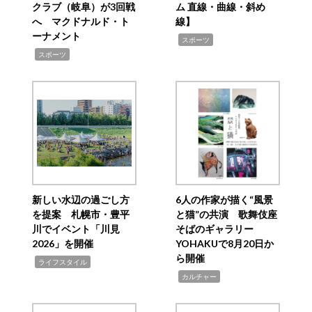
クラブ（岐阜）が3回戦
ム 直線・曲線・斜め
へ マクドナルド・ト
線】
ーナメント
,
スポーツ
,
スポーツ
新しい水辺の過ごし方
6人の作家が描く“風景
を提案 札幌市・豊平
と猫”の共演 歌舞伎座
川でイベント「川見
そばのギャラリー
2026」を開催
YOHAKUで8月20日か
ら開催
,
ライフスタイル
,
カルチャー