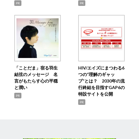
PR
PR
「ことだま」宿る羽生
HIV/エイズにまつわる6
結弦のメッセージ 名
つの“理解のギャッ
言がもたらす心の平穏
プ”とは？ 2030年の流
と潤い
行終結を目指すGAP6の
特設サイトを公開
PR
PR