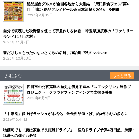
絶品屋台グルメが全国各地から大集結 “庶民派食フェス”第4
回「川口×絶品グルメビール＆日本酒祭り2026」を開催
2026年4月15日
自分で収穫した秋野菜を使って芋煮作りを体験 埼玉県加須市の「ファミリー
ランドむさしの村」
2025年11月4日
春だけじゃもったいないさくらの名所、加治川で秋のマルシェ
2025年10月23日
ふむふむ
もっと見る
四日市の公害克服の歴史を伝える絵本『スモックリン』制作プ
ロジェクト クラウドファンディングで支援を募集
2026年8月5日
「中東発」値上げラッシュが本格化 飲食料品値上げ、約3年ぶりの多さに
2026年8月4日
物価高でも「夏は家族で長距離ドライブ」 宿泊ドライブ予算4万円超、渋滞・
猛暑への備えも必須