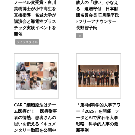
ノーベル賞受賞・白川
故人の「想い」かなえ
英樹博士が小中高生を
る 遺贈寄付 日本財
直接指導 名城大学が
団名誉会長 笹川陽平氏
講演会と導電性プラス
×フリーアナウンサー
チック実験イベントを
長野智子氏
開催
PR
,
ライフスタイル
CAR T細胞療法はチー
「第4回科学的人事アワ
ム医療だ！ 医療従事
ード2025」を開催 デ
者の情熱、患者さんの
ータとAIで変わる人事
思いを伝えるドキュメ
戦略 科学的人事の最
ンタリー動画を公開中
新事例