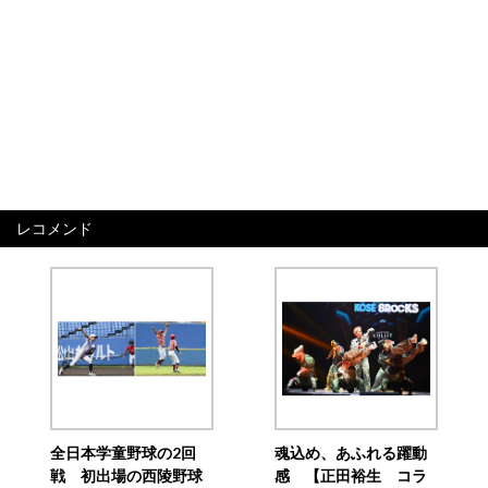
レコメンド
全日本学童野球の2回
魂込め、あふれる躍動
戦 初出場の西陵野球
感 【正田裕生 コラ