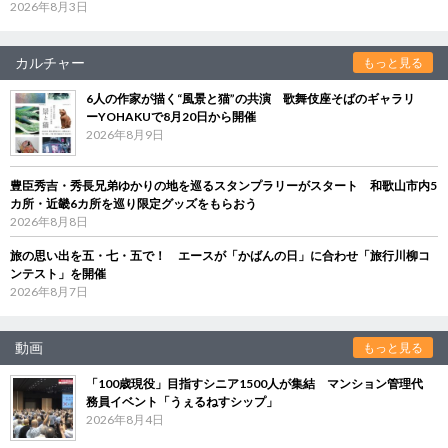
2026年8月3日
カルチャー
もっと見る
6人の作家が描く“風景と猫”の共演 歌舞伎座そばのギャラリ
ーYOHAKUで8月20日から開催
2026年8月9日
豊臣秀吉・秀長兄弟ゆかりの地を巡るスタンプラリーがスタート 和歌山市内5
カ所・近畿6カ所を巡り限定グッズをもらおう
2026年8月8日
旅の思い出を五・七・五で！ エースが「かばんの日」に合わせ「旅行川柳コ
ンテスト」を開催
2026年8月7日
動画
もっと見る
「100歳現役」目指すシニア1500人が集結 マンション管理代
務員イベント「うぇるねすシップ」
2026年8月4日