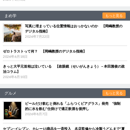
まめ学
もっと見る
写真に埋まっている位置情報はおっかないのか 【岡嶋教授の
デジタル指南】
2026年7月22日
ゼロトラストって何？ 【岡嶋教授のデジタル指南】
2026年6月18日
きっと大平元首相は泣いている 【政眼鏡（せいがんきょう）－本田雅俊の政
治コラム】
2026年6月10日
グルメ
もっと見る
ビールだけ飲むと倒れる「ふらつくビアグラス」発売 “強制
的に水を飲む”仕掛けで適正飲酒を後押し
2026年8月7日
セブン‐イレブン、カレー15商品を一斉投入 名店監修から冷製うどんまで“夏