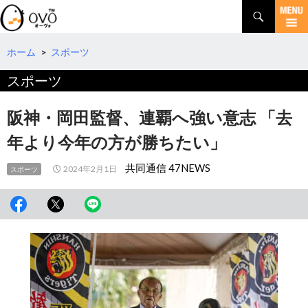
検
索
コ
ン
テ
ホーム
>
スポーツ
ン
スポーツ
ツ
へ
移
阪神・岡田監督、連覇へ強い意志 「去
動
年より今年の方が勝ちたい」
共同通信 47NEWS
2024年2月1日
スポーツ