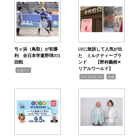
弓ヶ浜（鳥取）が初勝
LVに敗訴して人気が出
利 全日本学童野球の1
た ミルクティーブラ
回戦
ンド 【野村義樹✕
リアルワールド】
,
スポーツ
,
,
ライフスタイル
社会