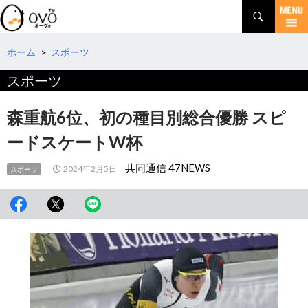
検
索
コ
ン
テ
ホーム
>
スポーツ
ン
スポーツ
ツ
へ
移
森重航6位、初の種目別総合優勝 スピ
動
ードスケートW杯
共同通信 47NEWS
2024年2月5日
スポーツ