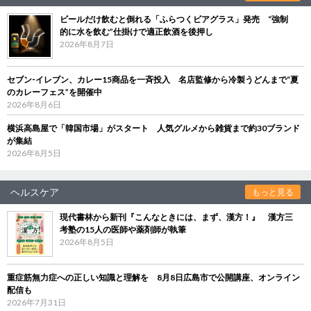
ビールだけ飲むと倒れる「ふらつくビアグラス」発売 “強制
的に水を飲む”仕掛けで適正飲酒を後押し
2026年8月7日
セブン‐イレブン、カレー15商品を一斉投入 名店監修から冷製うどんまで“夏
のカレーフェス”を開催中
2026年8月6日
横浜高島屋で「韓国市場」がスタート 人気グルメから雑貨まで約30ブランド
が集結
2026年8月5日
ヘルスケア
もっと見る
現代書林から新刊『こんなときには、まず、漢方！』 漢方三
考塾の15人の医師や薬剤師が執筆
2026年8月5日
重症筋無力症への正しい知識と理解を 8月8日広島市で公開講座、オンライン
配信も
2026年7月31日