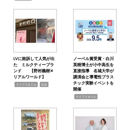
LVに敗訴して人気が出
ノーベル賞受賞・白川
た ミルクティーブラ
英樹博士が小中高生を
ンド 【野村義樹✕
直接指導 名城大学が
リアルワールド】
講演会と導電性プラス
チック実験イベントを
,
,
ライフスタイル
社会
開催
,
ライフスタイル