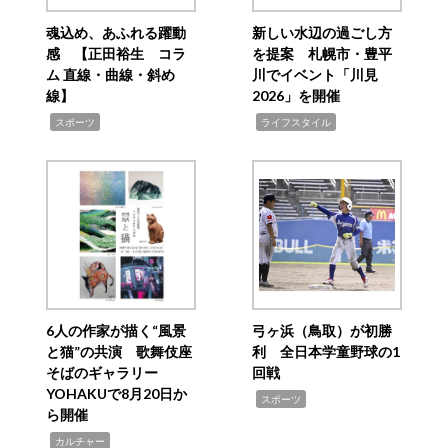
魂込め、あふれる躍動
新しい水辺の過ごし方
感 【正田裕生 コラ
を提案 札幌市・豊平
ム 直線・曲線・斜め
川でイベント「川見
線】
2026」を開催
,
,
スポーツ
ライフスタイル
6人の作家が描く“風景
弓ヶ浜（鳥取）が初勝
と猫”の共演 歌舞伎座
利 全日本学童野球の1
そばのギャラリー
回戦
YOHAKUで8月20日か
,
スポーツ
ら開催
,
カルチャー