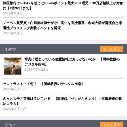
韓国旅行でau PAYを使うとPontaポイント最大20％還元！30万店舗以上が対象
に【9月30日まで】
2026年8月8日
ノーベル賞受賞・白川英樹博士が小中高生を直接指導 名城大学が講演会と導
電性プラスチック実験イベントを開催
2026年8月8日
まめ学
もっと見る
写真に埋まっている位置情報はおっかないのか 【岡嶋教授の
デジタル指南】
2026年7月22日
ゼロトラストって何？ 【岡嶋教授のデジタル指南】
2026年6月18日
きっと大平元首相は泣いている 【政眼鏡（せいがんきょう）－本田雅俊の政
治コラム】
2026年6月10日
グルメ
もっと見る