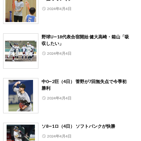
2024年4月4日
野球U―18代表合宿開始 健大高崎・箱山「吸
収したい」
2024年4月4日
中0―2巨（4日） 菅野が7回無失点で今季初
勝利
2024年4月4日
ソ8―1ロ（4日） ソフトバンクが快勝
2024年4月4日