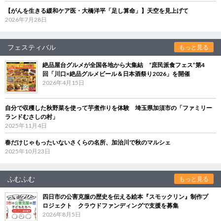
【がんを生きる緩和ケア医・大橋洋平「足し算命」】天空を見上げて
2026年7月28日
フェスティバル
もっと見る
絶品屋台グルメが全国各地から大集結 “庶民派食フェス”第4
回「川口×絶品グルメビール＆日本酒祭り2026」を開催
2026年4月15日
自分で収穫した秋野菜を使って芋煮作りを体験 埼玉県加須市の「ファミリー
ランドむさしの村」
2025年11月4日
春だけじゃもったいないさくらの名所、加治川で秋のマルシェ
2025年10月23日
ふむふむ
もっと見る
四日市の公害克服の歴史を伝える絵本『スモックリン』制作プ
ロジェクト クラウドファンディングで支援を募集
2026年8月5日