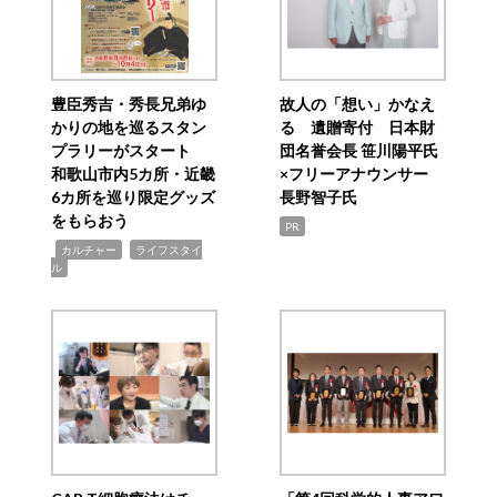
豊臣秀吉・秀長兄弟ゆ
故人の「想い」かなえ
かりの地を巡るスタン
る 遺贈寄付 日本財
プラリーがスタート
団名誉会長 笹川陽平氏
和歌山市内5カ所・近畿
×フリーアナウンサー
6カ所を巡り限定グッズ
長野智子氏
をもらおう
PR
,
,
カルチャー
ライフスタイ
ル