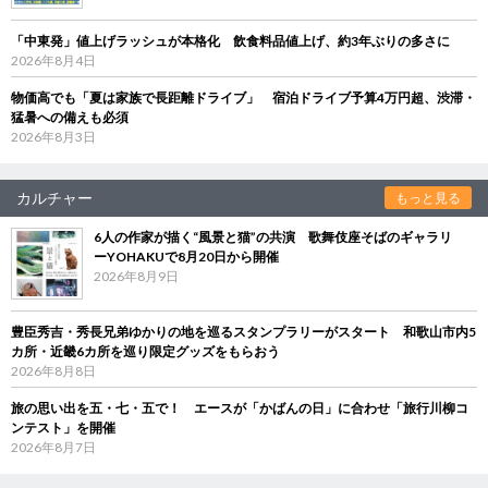
「中東発」値上げラッシュが本格化 飲食料品値上げ、約3年ぶりの多さに
2026年8月4日
物価高でも「夏は家族で長距離ドライブ」 宿泊ドライブ予算4万円超、渋滞・
猛暑への備えも必須
2026年8月3日
カルチャー
もっと見る
6人の作家が描く“風景と猫”の共演 歌舞伎座そばのギャラリ
ーYOHAKUで8月20日から開催
2026年8月9日
豊臣秀吉・秀長兄弟ゆかりの地を巡るスタンプラリーがスタート 和歌山市内5
カ所・近畿6カ所を巡り限定グッズをもらおう
2026年8月8日
旅の思い出を五・七・五で！ エースが「かばんの日」に合わせ「旅行川柳コ
ンテスト」を開催
2026年8月7日