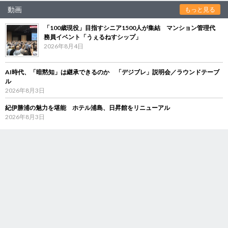
動画
もっと見る
「100歳現役」目指すシニア1500人が集結 マンション管理代
務員イベント「うぇるねすシップ」
2026年8月4日
AI時代、「暗黙知」は継承できるのか 「デジブレ」説明会／ラウンドテーブ
ル
2026年8月3日
紀伊勝浦の魅力を堪能 ホテル浦島、日昇館をリニューアル
2026年8月3日