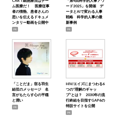
CAR T細胞療法はチー
「第4回科学的人事アワ
ム医療だ！ 医療従事
ード2025」を開催 デ
者の情熱、患者さんの
ータとAIで変わる人事
思いを伝えるドキュメ
戦略 科学的人事の最
ンタリー動画を公開中
新事例
PR
PR
「ことだま」宿る羽生
HIV/エイズにまつわる6
結弦のメッセージ 名
つの“理解のギャッ
言がもたらす心の平穏
プ”とは？ 2030年の流
と潤い
行終結を目指すGAP6の
特設サイトを公開
PR
PR