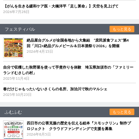
【がんを生きる緩和ケア医・大橋洋平「足し算命」】天空を見上げて
2026年7月28日
フェスティバル
もっと見る
絶品屋台グルメが全国各地から大集結 “庶民派食フェス”第4
回「川口×絶品グルメビール＆日本酒祭り2026」を開催
2026年4月15日
自分で収穫した秋野菜を使って芋煮作りを体験 埼玉県加須市の「ファミリー
ランドむさしの村」
2025年11月4日
春だけじゃもったいないさくらの名所、加治川で秋のマルシェ
2025年10月23日
ふむふむ
もっと見る
四日市の公害克服の歴史を伝える絵本『スモックリン』制作プ
ロジェクト クラウドファンディングで支援を募集
2026年8月5日