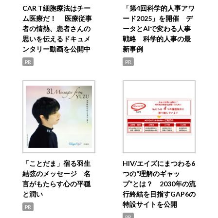
CAR T細胞療法はチー
「第4回科学的人事アワ
ム医療だ！ 医療従事
ード2025」を開催 デ
者の情熱、患者さんの
ータとAIで変わる人事
思いを伝えるドキュメ
戦略 科学的人事の最
ンタリー動画を公開中
新事例
PR
PR
「ことだま」宿る羽生
HIV/エイズにまつわる6
結弦のメッセージ 名
つの“理解のギャッ
言がもたらす心の平穏
プ”とは？ 2030年の流
と潤い
行終結を目指すGAP6の
特設サイトを公開
PR
PR