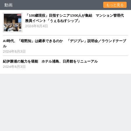
動画
もっと見る
「100歳現役」目指すシニア1500人が集結 マンション管理代
務員イベント「うぇるねすシップ」
2026年8月4日
AI時代、「暗黙知」は継承できるのか 「デジブレ」説明会／ラウンドテーブ
ル
2026年8月3日
紀伊勝浦の魅力を堪能 ホテル浦島、日昇館をリニューアル
2026年8月3日