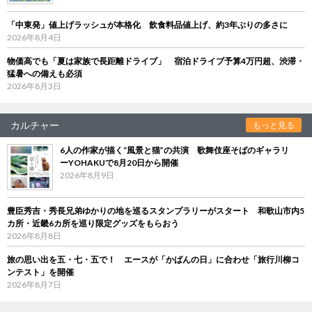
「中東発」値上げラッシュが本格化 飲食料品値上げ、約3年ぶりの多さに
2026年8月4日
物価高でも「夏は家族で長距離ドライブ」 宿泊ドライブ予算4万円超、渋滞・
猛暑への備えも必須
2026年8月3日
カルチャー
もっと見る
6人の作家が描く“風景と猫”の共演 歌舞伎座そばのギャラリ
ーYOHAKUで8月20日から開催
2026年8月9日
豊臣秀吉・秀長兄弟ゆかりの地を巡るスタンプラリーがスタート 和歌山市内5
カ所・近畿6カ所を巡り限定グッズをもらおう
2026年8月8日
旅の思い出を五・七・五で！ エースが「かばんの日」に合わせ「旅行川柳コ
ンテスト」を開催
2026年8月7日