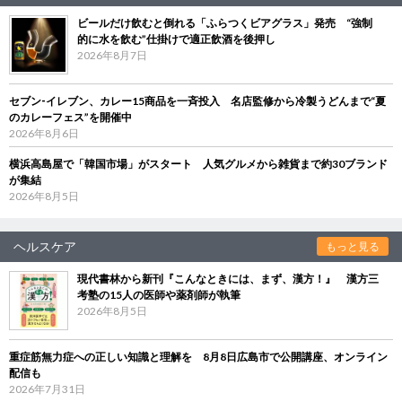
ビールだけ飲むと倒れる「ふらつくビアグラス」発売 “強制
的に水を飲む”仕掛けで適正飲酒を後押し
2026年8月7日
セブン‐イレブン、カレー15商品を一斉投入 名店監修から冷製うどんまで“夏
のカレーフェス”を開催中
2026年8月6日
横浜高島屋で「韓国市場」がスタート 人気グルメから雑貨まで約30ブランド
が集結
2026年8月5日
ヘルスケア
もっと見る
現代書林から新刊『こんなときには、まず、漢方！』 漢方三
考塾の15人の医師や薬剤師が執筆
2026年8月5日
重症筋無力症への正しい知識と理解を 8月8日広島市で公開講座、オンライン
配信も
2026年7月31日