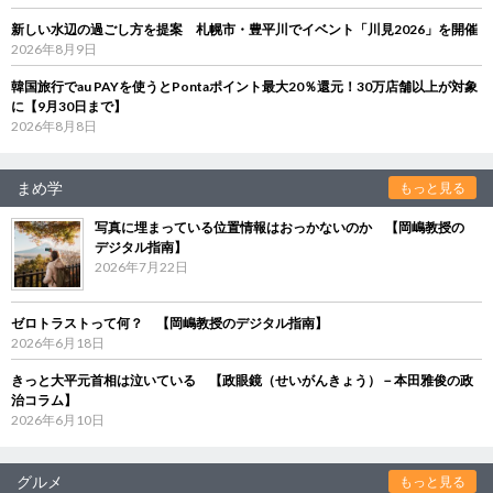
新しい水辺の過ごし方を提案 札幌市・豊平川でイベント「川見2026」を開催
2026年8月9日
韓国旅行でau PAYを使うとPontaポイント最大20％還元！30万店舗以上が対象
に【9月30日まで】
2026年8月8日
まめ学
もっと見る
写真に埋まっている位置情報はおっかないのか 【岡嶋教授の
デジタル指南】
2026年7月22日
ゼロトラストって何？ 【岡嶋教授のデジタル指南】
2026年6月18日
きっと大平元首相は泣いている 【政眼鏡（せいがんきょう）－本田雅俊の政
治コラム】
2026年6月10日
グルメ
もっと見る