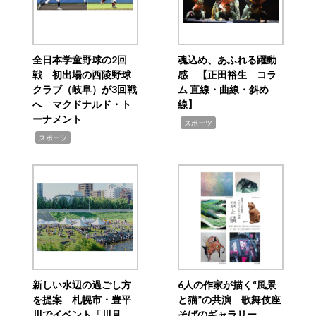
全日本学童野球の2回
魂込め、あふれる躍動
戦 初出場の西陵野球
感 【正田裕生 コラ
クラブ（岐阜）が3回戦
ム 直線・曲線・斜め
へ マクドナルド・ト
線】
ーナメント
,
スポーツ
,
スポーツ
新しい水辺の過ごし方
6人の作家が描く“風景
を提案 札幌市・豊平
と猫”の共演 歌舞伎座
川でイベント「川見
そばのギャラリー