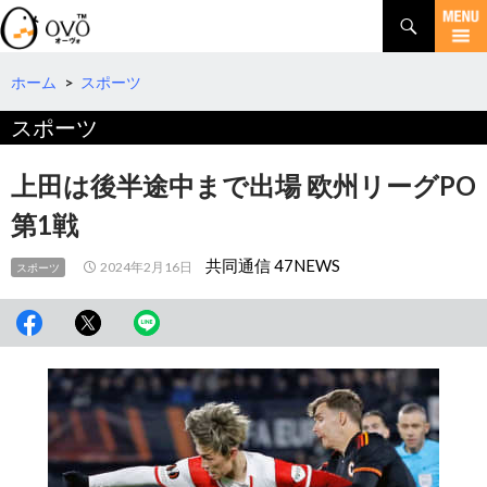
検
索
コ
ン
テ
ホーム
>
スポーツ
ン
スポーツ
ツ
へ
移
上田は後半途中まで出場 欧州リーグPO
動
第1戦
共同通信 47NEWS
2024年2月16日
スポーツ