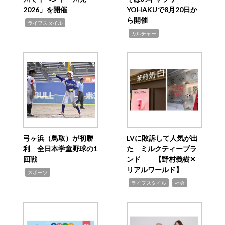
2026」を開催
YOHAKUで8月20日か
ら開催
,
ライフスタイル
,
カルチャー
弓ヶ浜（鳥取）が初勝
LVに敗訴して人気が出
利 全日本学童野球の1
た ミルクティーブラ
回戦
ンド 【野村義樹✕
リアルワールド】
,
スポーツ
,
,
ライフスタイル
社会