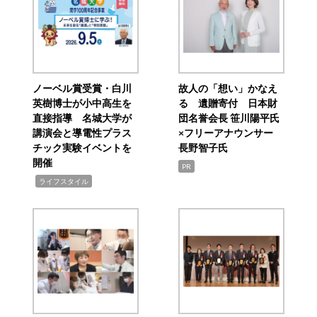
ノーベル賞受賞・白川
故人の「想い」かなえ
英樹博士が小中高生を
る 遺贈寄付 日本財
直接指導 名城大学が
団名誉会長 笹川陽平氏
講演会と導電性プラス
×フリーアナウンサー
チック実験イベントを
長野智子氏
開催
PR
,
ライフスタイル