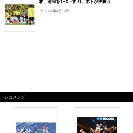
柏、浦和を1―0下す J1、木下が決勝点
2024年4月12日
レコメンド