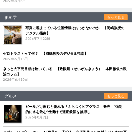
2026年8月8日
まめ学
もっと見る
写真に埋まっている位置情報はおっかないのか 【岡嶋教授の
デジタル指南】
2026年7月22日
ゼロトラストって何？ 【岡嶋教授のデジタル指南】
2026年6月18日
きっと大平元首相は泣いている 【政眼鏡（せいがんきょう）－本田雅俊の政
治コラム】
2026年6月10日
グルメ
もっと見る
ビールだけ飲むと倒れる「ふらつくビアグラス」発売 “強制
的に水を飲む”仕掛けで適正飲酒を後押し
2026年8月7日