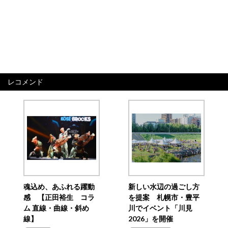
レコメンド
魂込め、あふれる躍動
新しい水辺の過ごし方
感 【正田裕生 コラ
を提案 札幌市・豊平
ム 直線・曲線・斜め
川でイベント「川見
線】
2026」を開催