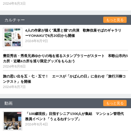
2026年8月3日
カルチャー
もっと見る
6人の作家が描く“風景と猫”の共演 歌舞伎座そばのギャラリ
ーYOHAKUで8月20日から開催
2026年8月9日
豊臣秀吉・秀長兄弟ゆかりの地を巡るスタンプラリーがスタート 和歌山市内5
カ所・近畿6カ所を巡り限定グッズをもらおう
2026年8月8日
旅の思い出を五・七・五で！ エースが「かばんの日」に合わせ「旅行川柳コ
ンテスト」を開催
2026年8月7日
動画
もっと見る
「100歳現役」目指すシニア1500人が集結 マンション管理代
務員イベント「うぇるねすシップ」
2026年8月4日