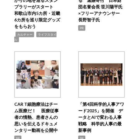
かりの地を巡るスタン
る 遺贈寄付 日本財
プラリーがスタート
団名誉会長 笹川陽平氏
和歌山市内5カ所・近畿
×フリーアナウンサー
6カ所を巡り限定グッズ
長野智子氏
をもらおう
PR
,
,
カルチャー
ライフスタイ
ル
CAR T細胞療法はチー
「第4回科学的人事アワ
ム医療だ！ 医療従事
ード2025」を開催 デ
者の情熱、患者さんの
ータとAIで変わる人事
思いを伝えるドキュメ
戦略 科学的人事の最
ンタリー動画を公開中
新事例
PR
PR