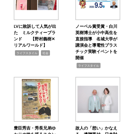
LVに敗訴して人気が出
ノーベル賞受賞・白川
た ミルクティーブラ
英樹博士が小中高生を
ンド 【野村義樹✕
直接指導 名城大学が
リアルワールド】
講演会と導電性プラス
チック実験イベントを
,
,
ライフスタイル
社会
開催
,
ライフスタイル
豊臣秀吉・秀長兄弟ゆ
故人の「想い」かなえ