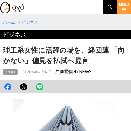
検
索
コ
ン
テ
ホーム
>
ビジネス
ン
ビジネス
ツ
へ
移
理工系女性に活躍の場を、経団連 「向
動
かない」偏見を払拭へ提言
共同通信 47NEWS
2024年2月16日
ビジネス