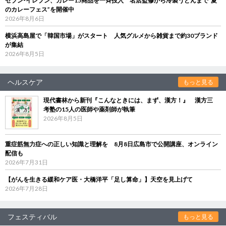
セブン‐イレブン、カレー15商品を一斉投入 名店監修から冷製うどんまで“夏
のカレーフェス”を開催中
2026年8月6日
横浜高島屋で「韓国市場」がスタート 人気グルメから雑貨まで約30ブランド
が集結
2026年8月5日
ヘルスケア
もっと見る
現代書林から新刊『こんなときには、まず、漢方！』 漢方三
考塾の15人の医師や薬剤師が執筆
2026年8月5日
重症筋無力症への正しい知識と理解を 8月8日広島市で公開講座、オンライン
配信も
2026年7月31日
【がんを生きる緩和ケア医・大橋洋平「足し算命」】天空を見上げて
2026年7月28日
フェスティバル
もっと見る