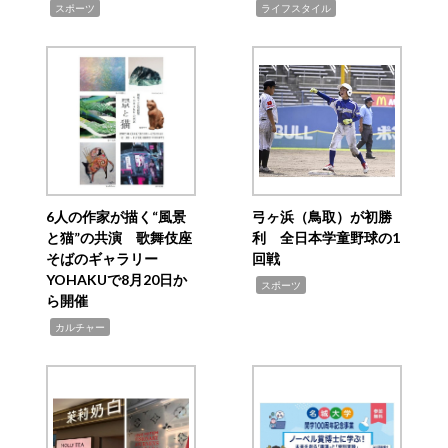
,
,
スポーツ
ライフスタイル
6人の作家が描く“風景
弓ヶ浜（鳥取）が初勝
と猫”の共演 歌舞伎座
利 全日本学童野球の1
そばのギャラリー
回戦
YOHAKUで8月20日か
,
スポーツ
ら開催
,
カルチャー