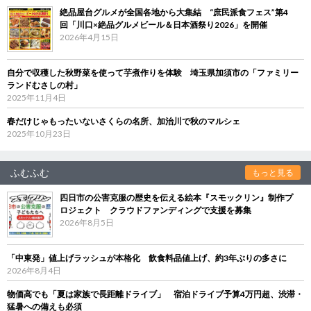
絶品屋台グルメが全国各地から大集結 “庶民派食フェス”第4
回「川口×絶品グルメビール＆日本酒祭り2026」を開催
2026年4月15日
自分で収穫した秋野菜を使って芋煮作りを体験 埼玉県加須市の「ファミリー
ランドむさしの村」
2025年11月4日
春だけじゃもったいないさくらの名所、加治川で秋のマルシェ
2025年10月23日
ふむふむ
もっと見る
四日市の公害克服の歴史を伝える絵本『スモックリン』制作プ
ロジェクト クラウドファンディングで支援を募集
2026年8月5日
「中東発」値上げラッシュが本格化 飲食料品値上げ、約3年ぶりの多さに
2026年8月4日
物価高でも「夏は家族で長距離ドライブ」 宿泊ドライブ予算4万円超、渋滞・
猛暑への備えも必須