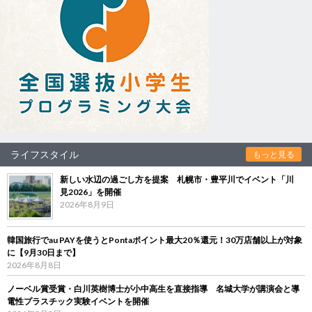
ライフスタイル
もっと見る
新しい水辺の過ごし方を提案 札幌市・豊平川でイベント「川
見2026」を開催
2026年8月9日
韓国旅行でau PAYを使うとPontaポイント最大20％還元！30万店舗以上が対象
に【9月30日まで】
2026年8月8日
ノーベル賞受賞・白川英樹博士が小中高生を直接指導 名城大学が講演会と導
電性プラスチック実験イベントを開催