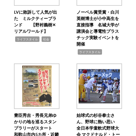
LVに敗訴して人気が出
ノーベル賞受賞・白川
た ミルクティーブラ
英樹博士が小中高生を
ンド 【野村義樹✕
直接指導 名城大学が
リアルワールド】
講演会と導電性プラス
チック実験イベントを
,
,
ライフスタイル
社会
開催
,
ライフスタイル
豊臣秀吉・秀長兄弟ゆ
始球式の杉谷拳士さ
かりの地を巡るスタン
ん、野球に熱い思い
プラリーがスタート
全日本学童軟式野球大
和歌山市内5カ所・近畿
会 マクドナルド・トー