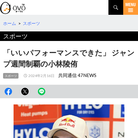
検
索
コ
ン
テ
ホーム
>
スポーツ
ン
スポーツ
ツ
へ
移
「いいパフォーマンスできた」 ジャン
動
プ週間制覇の小林陵侑
共同通信 47NEWS
2024年2月16日
スポーツ