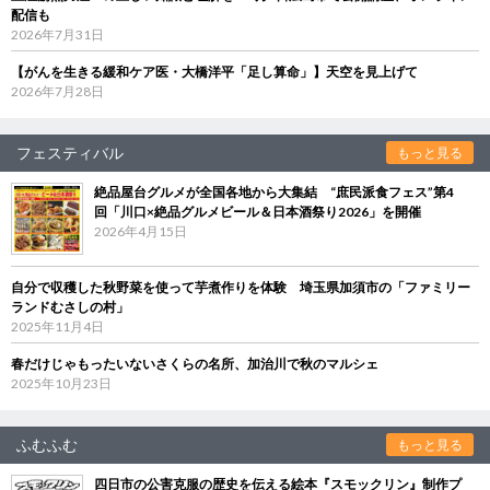
配信も
2026年7月31日
【がんを生きる緩和ケア医・大橋洋平「足し算命」】天空を見上げて
2026年7月28日
フェスティバル
もっと見る
絶品屋台グルメが全国各地から大集結 “庶民派食フェス”第4
回「川口×絶品グルメビール＆日本酒祭り2026」を開催
2026年4月15日
自分で収穫した秋野菜を使って芋煮作りを体験 埼玉県加須市の「ファミリー
ランドむさしの村」
2025年11月4日
春だけじゃもったいないさくらの名所、加治川で秋のマルシェ
2025年10月23日
ふむふむ
もっと見る
四日市の公害克服の歴史を伝える絵本『スモックリン』制作プ