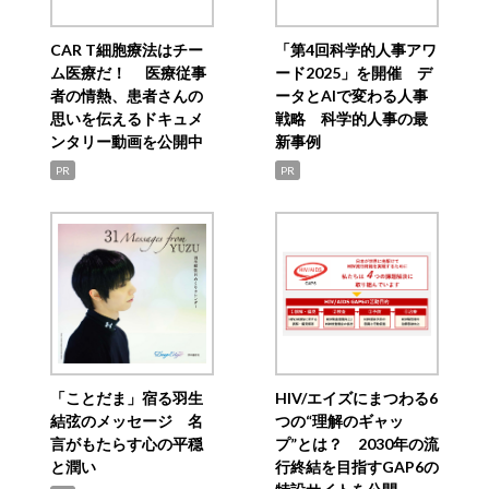
CAR T細胞療法はチー
「第4回科学的人事アワ
ム医療だ！ 医療従事
ード2025」を開催 デ
者の情熱、患者さんの
ータとAIで変わる人事
思いを伝えるドキュメ
戦略 科学的人事の最
ンタリー動画を公開中
新事例
PR
PR
「ことだま」宿る羽生
HIV/エイズにまつわる6
結弦のメッセージ 名
つの“理解のギャッ
言がもたらす心の平穏
プ”とは？ 2030年の流
と潤い
行終結を目指すGAP6の