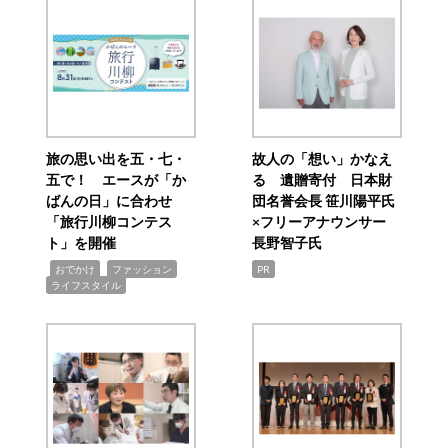
旅の思い出を五・七・
故人の「想い」かなえ
五で！ エースが「か
る 遺贈寄付 日本財
ばんの日」に合わせ
団名誉会長 笹川陽平氏
「旅行川柳コンテス
×フリーアナウンサー
ト」を開催
長野智子氏
,
,
,
おでかけ
ファッション
PR
ライフスタイル