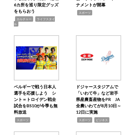
6カ所を巡り限定グッズ
ナメントが開幕
をもらおう
,
スポーツ
,
,
カルチャー
ライフスタイ
ル
ベルギーで戦う日本人
ドジャースタジアムで
選手を応援しよう シ
「いわて牛」など岩手
ント＝トロイデン戦全
県産農畜産物をPR JA
試合をBS10が今季も無
全農いわてが8月10日～
料放送
12日に実施
,
,
,
スポーツ
スポーツ
ビジネス