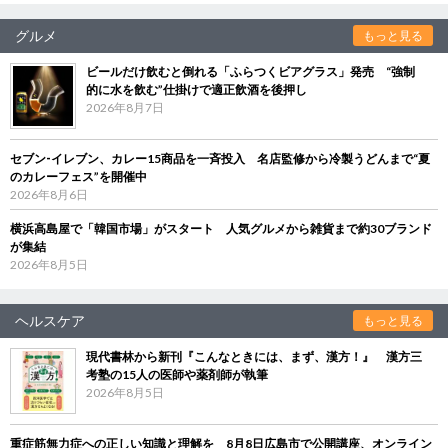
グルメ
もっと見る
ビールだけ飲むと倒れる「ふらつくビアグラス」発売 “強制
的に水を飲む”仕掛けで適正飲酒を後押し
2026年8月7日
セブン‐イレブン、カレー15商品を一斉投入 名店監修から冷製うどんまで“夏
のカレーフェス”を開催中
2026年8月6日
横浜高島屋で「韓国市場」がスタート 人気グルメから雑貨まで約30ブランド
が集結
2026年8月5日
ヘルスケア
もっと見る
現代書林から新刊『こんなときには、まず、漢方！』 漢方三
考塾の15人の医師や薬剤師が執筆
2026年8月5日
重症筋無力症への正しい知識と理解を 8月8日広島市で公開講座、オンライン