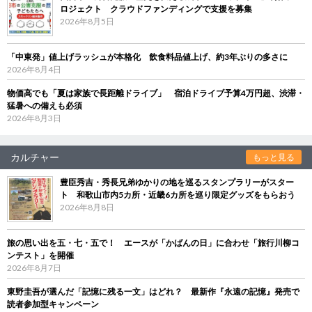
ロジェクト クラウドファンディングで支援を募集
2026年8月5日
「中東発」値上げラッシュが本格化 飲食料品値上げ、約3年ぶりの多さに
2026年8月4日
物価高でも「夏は家族で長距離ドライブ」 宿泊ドライブ予算4万円超、渋滞・
猛暑への備えも必須
2026年8月3日
カルチャー
もっと見る
豊臣秀吉・秀長兄弟ゆかりの地を巡るスタンプラリーがスター
ト 和歌山市内5カ所・近畿6カ所を巡り限定グッズをもらおう
2026年8月8日
旅の思い出を五・七・五で！ エースが「かばんの日」に合わせ「旅行川柳コ
ンテスト」を開催
2026年8月7日
東野圭吾が選んだ「記憶に残る一文」はどれ？ 最新作『永遠の記憶』発売で
読者参加型キャンペーン