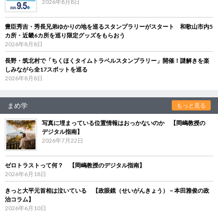
2026年8月8日
豊臣秀吉・秀長兄弟ゆかりの地を巡るスタンプラリーがスタート 和歌山市内5
カ所・近畿6カ所を巡り限定グッズをもらおう
2026年8月8日
長野・筑北村で「ちくほくタイムトラベルスタンプラリー」開催！謎解きを楽
しみながら全17スポットを巡る
2026年8月8日
まめ学
もっと見る
写真に埋まっている位置情報はおっかないのか 【岡嶋教授の
デジタル指南】
2026年7月22日
ゼロトラストって何？ 【岡嶋教授のデジタル指南】
2026年6月18日
きっと大平元首相は泣いている 【政眼鏡（せいがんきょう）－本田雅俊の政
治コラム】
2026年6月10日