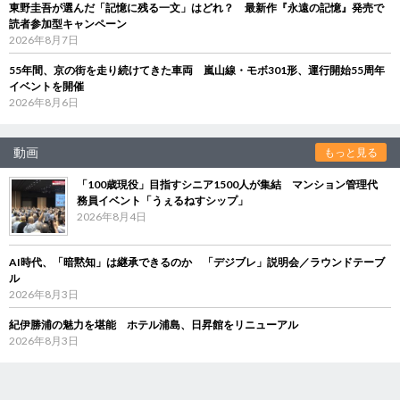
東野圭吾が選んだ「記憶に残る一文」はどれ？ 最新作『永遠の記憶』発売で
読者参加型キャンペーン
2026年8月7日
55年間、京の街を走り続けてきた車両 嵐山線・モボ301形、運行開始55周年
イベントを開催
2026年8月6日
動画
もっと見る
「100歳現役」目指すシニア1500人が集結 マンション管理代
務員イベント「うぇるねすシップ」
2026年8月4日
AI時代、「暗黙知」は継承できるのか 「デジブレ」説明会／ラウンドテーブ
ル
2026年8月3日
紀伊勝浦の魅力を堪能 ホテル浦島、日昇館をリニューアル
2026年8月3日