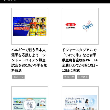
ベルギーで戦う日本人
ドジャースタジアムで
選手を応援しよう シ
「いわて牛」など岩手
ント＝トロイデン戦全
県産農畜産物をPR JA
試合をBS10が今季も無
全農いわてが8月10日～
料放送
12日に実施
,
,
,
スポーツ
スポーツ
ビジネス