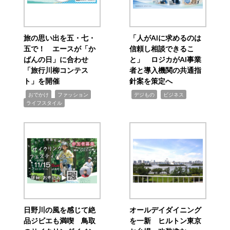
旅の思い出を五・七・
「人がAIに求めるのは
五で！ エースが「か
信頼し相談できるこ
ばんの日」に合わせ
と」 ロジカがAI事業
「旅行川柳コンテス
者と導入機関の共通指
ト」を開催
針案を策定へ
,
,
,
,
,
おでかけ
ファッション
デジもの
ビジネス
ライフスタイル
日野川の風を感じて絶
オールデイダイニング
品ジビエも満喫 鳥取
を一新 ヒルトン東京