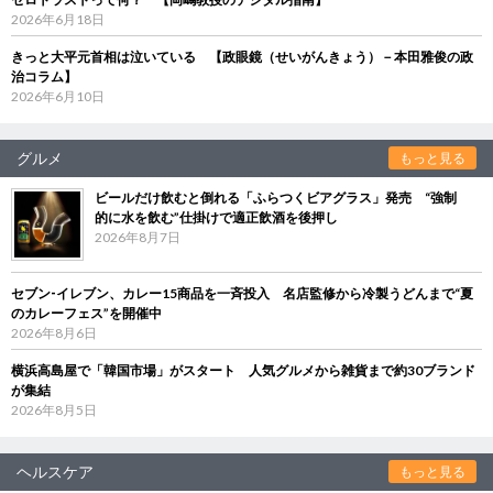
2026年6月18日
きっと大平元首相は泣いている 【政眼鏡（せいがんきょう）－本田雅俊の政
治コラム】
2026年6月10日
グルメ
もっと見る
ビールだけ飲むと倒れる「ふらつくビアグラス」発売 “強制
的に水を飲む”仕掛けで適正飲酒を後押し
2026年8月7日
セブン‐イレブン、カレー15商品を一斉投入 名店監修から冷製うどんまで“夏
のカレーフェス”を開催中
2026年8月6日
横浜高島屋で「韓国市場」がスタート 人気グルメから雑貨まで約30ブランド
が集結
2026年8月5日
ヘルスケア
もっと見る