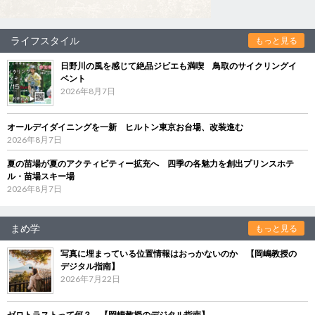
ライフスタイル
もっと見る
日野川の風を感じて絶品ジビエも満喫 鳥取のサイクリングイ
ベント
2026年8月7日
オールデイダイニングを一新 ヒルトン東京お台場、改装進む
2026年8月7日
夏の苗場が夏のアクティビティー拡充へ 四季の各魅力を創出プリンスホテ
ル・苗場スキー場
2026年8月7日
まめ学
もっと見る
写真に埋まっている位置情報はおっかないのか 【岡嶋教授の
デジタル指南】
2026年7月22日
ゼロトラストって何？ 【岡嶋教授のデジタル指南】