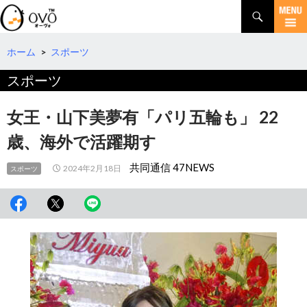
検
索
コ
ン
テ
ホーム
>
スポーツ
ン
スポーツ
ツ
へ
移
女王・山下美夢有「パリ五輪も」 22
動
歳、海外で活躍期す
共同通信 47NEWS
2024年2月18日
スポーツ