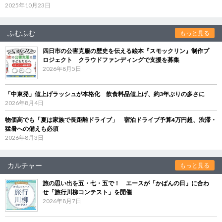
2025年10月23日
ふむふむ
もっと見る
四日市の公害克服の歴史を伝える絵本『スモックリン』制作プ
ロジェクト クラウドファンディングで支援を募集
2026年8月5日
「中東発」値上げラッシュが本格化 飲食料品値上げ、約3年ぶりの多さに
2026年8月4日
物価高でも「夏は家族で長距離ドライブ」 宿泊ドライブ予算4万円超、渋滞・
猛暑への備えも必須
2026年8月3日
カルチャー
もっと見る
旅の思い出を五・七・五で！ エースが「かばんの日」に合わ
せ「旅行川柳コンテスト」を開催
2026年8月7日