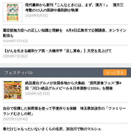
現代書林から新刊『こんなときには、まず、漢方！』 漢方三
考塾の15人の医師や薬剤師が執筆
2026年8月5日
重症筋無力症への正しい知識と理解を 8月8日広島市で公開講座、オンライン
配信も
2026年7月31日
【がんを生きる緩和ケア医・大橋洋平「足し算命」】天空を見上げて
2026年7月28日
フェスティバル
もっと見る
絶品屋台グルメが全国各地から大集結 “庶民派食フェス”第4
回「川口×絶品グルメビール＆日本酒祭り2026」を開催
2026年4月15日
自分で収穫した秋野菜を使って芋煮作りを体験 埼玉県加須市の「ファミリー
ランドむさしの村」
2025年11月4日
春だけじゃもったいないさくらの名所、加治川で秋のマルシェ