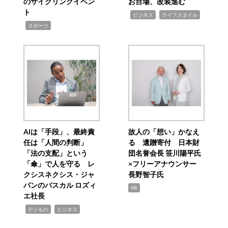
のサイクリングイベン
お台場、改装進む
ト
,
,
ビジネス
ライフスタイル
,
スポーツ
AIは「手段」、最終責
故人の「想い」かなえ
任は「人間の判断」
る 遺贈寄付 日本財
「法の支配」という
団名誉会長 笹川陽平氏
「傘」で人を守る レ
×フリーアナウンサー
クシスネクシス・ジャ
長野智子氏
パンのパスカル ロズィ
PR
エ社長
,
,
デジもの
ビジネス