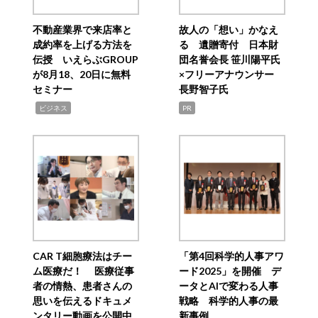
不動産業界で来店率と
故人の「想い」かなえ
成約率を上げる方法を
る 遺贈寄付 日本財
伝授 いえらぶGROUP
団名誉会長 笹川陽平氏
が8月18、20日に無料
×フリーアナウンサー
セミナー
長野智子氏
,
ビジネス
PR
CAR T細胞療法はチー
「第4回科学的人事アワ
ム医療だ！ 医療従事
ード2025」を開催 デ
者の情熱、患者さんの
ータとAIで変わる人事
思いを伝えるドキュメ
戦略 科学的人事の最
ンタリー動画を公開中
新事例