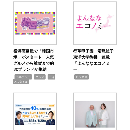
横浜高島屋で「韓国市
行革甲子園 沼尾波子
場」がスタート 人気
東洋大学教授 連載
グルメから雑貨まで約
「よんななエコノミ
30ブランドが集結
ー」
,
,
,
,
カルチャー
グルメ
ライ
ビジネス
フスタイル