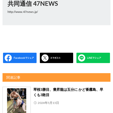
共同通信 47NEWS
http://www.47news.jp/
関連記事
琴桜3勝目、豊昇龍は五分に かど番霧島、早
くも3敗目
2024年5月15日