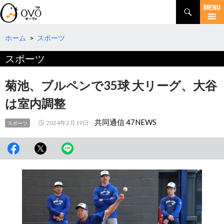
検
索
コ
ン
テ
ホーム
>
スポーツ
ン
スポーツ
ツ
へ
移
菊池、ブルペンで35球 大リーグ、大谷
動
は室内調整
共同通信 47NEWS
2024年2月19日
スポーツ