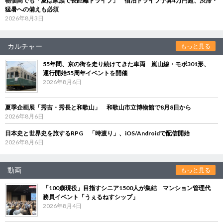
物価高でも「夏は家族で長距離ドライブ」 宿泊ドライブ予算4万円超、渋滞・
猛暑への備えも必須
2026年8月3日
カルチャー
もっと見る
55年間、京の街を走り続けてきた車両 嵐山線・モボ301形、
運行開始55周年イベントを開催
2026年8月6日
夏季企画展「秀吉・秀長と和歌山」 和歌山市立博物館で8月8日から
2026年8月6日
日本史と世界史を旅するRPG 「時渡り」、iOS/Androidで配信開始
2026年8月6日
動画
もっと見る
「100歳現役」目指すシニア1500人が集結 マンション管理代
務員イベント「うぇるねすシップ」
2026年8月4日