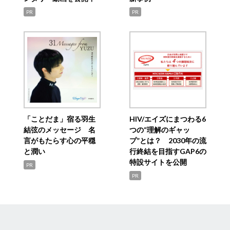
PR
PR
「ことだま」宿る羽生
HIV/エイズにまつわる6
結弦のメッセージ 名
つの“理解のギャッ
言がもたらす心の平穏
プ”とは？ 2030年の流
と潤い
行終結を目指すGAP6の
特設サイトを公開
PR
PR