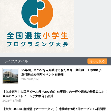
ライフスタイル
もっと見る
55年間、京の街を走り続けてきた車両 嵐山線・モボ301形、
運行開始55周年イベントを開催
2026年8月6日
【入場無料！大江戸ビール祭り2026秋】仕事帰りの一杯や週末の昼飲みにも！
全国のクラフトビールが大集合｜品川
2026年8月6日
【六六-LIULIU-麻辣湯（マーラータン）】恵比寿に8月6日オープン！6日間限