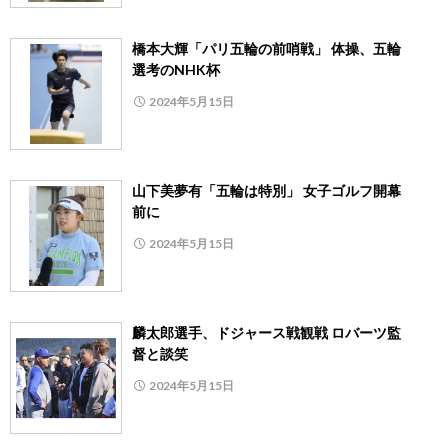
橋本大輝「パリ五輪の前哨戦」 体操、五輪
選考のNHK杯
2024年5月15日
山下美夢有「五輪は特別」 女子ゴルフ開幕
前に
2024年5月15日
麟太郎選手、ドジャース戦観戦 ロバーツ監
督と談笑
2024年5月15日