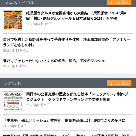
フェスティバル
もっと見る
絶品屋台グルメが全国各地から大集結 “庶民派食フェス”第4
回「川口×絶品グルメビール＆日本酒祭り2026」を開催
2026年4月15日
自分で収穫した秋野菜を使って芋煮作りを体験 埼玉県加須市の「ファミリー
ランドむさしの村」
2025年11月4日
春だけじゃもったいないさくらの名所、加治川で秋のマルシェ
2025年10月23日
ふむふむ
もっと見る
四日市の公害克服の歴史を伝える絵本『スモックリン』制作プ
ロジェクト クラウドファンディングで支援を募集
2026年8月5日
「中東発」値上げラッシュが本格化 飲食料品値上げ、約3年ぶりの多さに
2026年8月4日