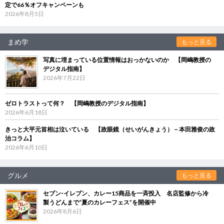
定で66％オフキャンペーンも
2026年8月5日
まめ学
もっと見る
写真に埋まっている位置情報はおっかないのか 【岡嶋教授の
デジタル指南】
2026年7月22日
ゼロトラストって何？ 【岡嶋教授のデジタル指南】
2026年6月18日
きっと大平元首相は泣いている 【政眼鏡（せいがんきょう）－本田雅俊の政
治コラム】
2026年6月10日
グルメ
もっと見る
セブン‐イレブン、カレー15商品を一斉投入 名店監修から冷
製うどんまで“夏のカレーフェス”を開催中
2026年8月6日