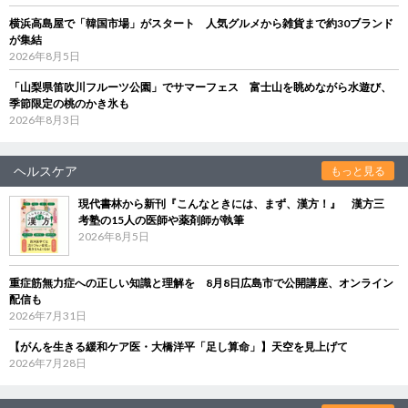
横浜高島屋で「韓国市場」がスタート 人気グルメから雑貨まで約30ブランド
が集結
2026年8月5日
「山梨県笛吹川フルーツ公園」でサマーフェス 富士山を眺めながら水遊び、
季節限定の桃のかき氷も
2026年8月3日
ヘルスケア
もっと見る
現代書林から新刊『こんなときには、まず、漢方！』 漢方三
考塾の15人の医師や薬剤師が執筆
2026年8月5日
重症筋無力症への正しい知識と理解を 8月8日広島市で公開講座、オンライン
配信も
2026年7月31日
【がんを生きる緩和ケア医・大橋洋平「足し算命」】天空を見上げて
2026年7月28日