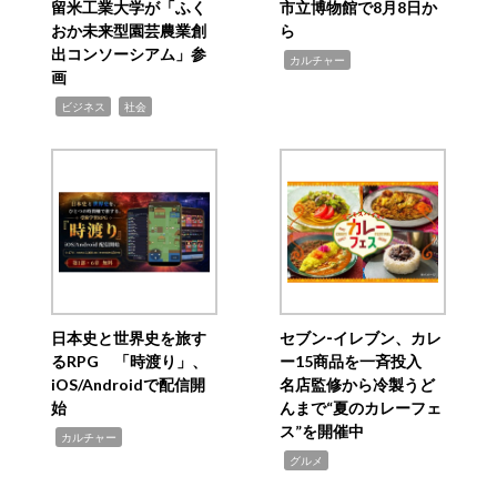
留米工業大学が「ふく
市立博物館で8月8日か
おか未来型園芸農業創
ら
出コンソーシアム」参
,
カルチャー
画
,
,
ビジネス
社会
日本史と世界史を旅す
セブン‐イレブン、カレ
るRPG 「時渡り」、
ー15商品を一斉投入
iOS/Androidで配信開
名店監修から冷製うど
始
んまで“夏のカレーフェ
ス”を開催中
,
カルチャー
,
グルメ