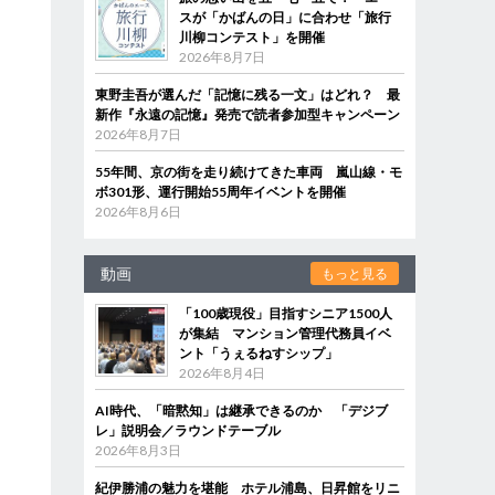
スが「かばんの日」に合わせ「旅行
川柳コンテスト」を開催
2026年8月7日
東野圭吾が選んだ「記憶に残る一文」はどれ？ 最
新作『永遠の記憶』発売で読者参加型キャンペーン
2026年8月7日
55年間、京の街を走り続けてきた車両 嵐山線・モ
ボ301形、運行開始55周年イベントを開催
2026年8月6日
動画
もっと見る
「100歳現役」目指すシニア1500人
が集結 マンション管理代務員イベ
ント「うぇるねすシップ」
2026年8月4日
AI時代、「暗黙知」は継承できるのか 「デジブ
レ」説明会／ラウンドテーブル
2026年8月3日
紀伊勝浦の魅力を堪能 ホテル浦島、日昇館をリニ