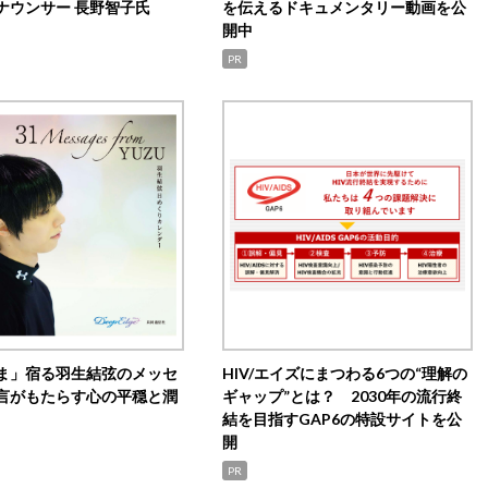
ナウンサー 長野智子氏
を伝えるドキュメンタリー動画を公
開中
PR
ま」宿る羽生結弦のメッセ
HIV/エイズにまつわる6つの“理解の
言がもたらす心の平穏と潤
ギャップ”とは？ 2030年の流行終
結を目指すGAP6の特設サイトを公
開
PR