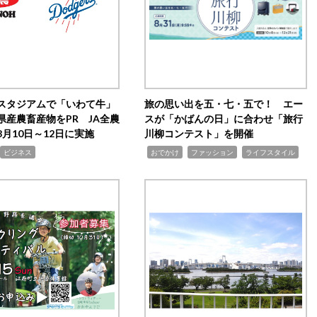
スタジアムで「いわて牛」
旅の思い出を五・七・五で！ エー
県産農畜産物をPR JA全農
スが「かばんの日」に合わせ「旅行
月10日～12日に実施
川柳コンテスト」を開催
,
,
,
ビジネス
おでかけ
ファッション
ライフスタイル