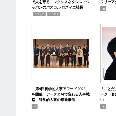
で人を守る レクシスネクシス・ジ
フリーア
ャパンのパスカル ロズィエ社長
PR
,
,
デジもの
ビジネス
「第4回科学的人事アワード2025」
「ことだ
を開催 データとAIで変わる人事戦
ージ 名
略 科学的人事の最新事例
い
PR
PR