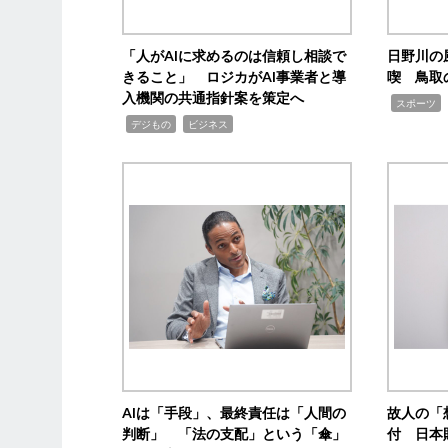
「人がAIに求めるのは信頼し相談で
日野川の
きること」 ロジカがAI事業者と導
喫 鳥取
入機関の共通指針案を策定へ
,
スポーツ
,
,
デジもの
ビジネス
AIは「手段」、最終責任は「人間の
故人の「
判断」 「法の支配」という「傘」
付 日本