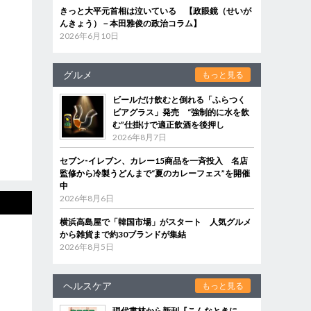
きっと大平元首相は泣いている 【政眼鏡（せいが
んきょう）－本田雅俊の政治コラム】
2026年6月10日
グルメ
もっと見る
ビールだけ飲むと倒れる「ふらつく
ビアグラス」発売 “強制的に水を飲
む”仕掛けで適正飲酒を後押し
2026年8月7日
セブン‐イレブン、カレー15商品を一斉投入 名店
監修から冷製うどんまで“夏のカレーフェス”を開催
中
2026年8月6日
横浜高島屋で「韓国市場」がスタート 人気グルメ
から雑貨まで約30ブランドが集結
2026年8月5日
ヘルスケア
もっと見る
現代書林から新刊『こんなときに