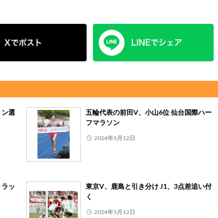
リン選
五輪代表の前田V、小山6位 仙台国際ハー
フマラソン
2024年5月12日
トラッ
東京V、鹿島と引き分け J1、3点差追い付
く
2024年5月12日