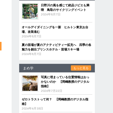
日野川の風を感じて絶品ジビエも満
喫 鳥取のサイクリングイベント
2026年8月7日
オールデイダイニングを一新 ヒルトン東京お台
場、改装進む
2026年8月7日
夏の苗場が夏のアクティビティー拡充へ 四季の各
魅力を創出プリンスホテル・苗場スキー場
2026年8月7日
まめ学
もっと見る
写真に埋まっている位置情報はおっ
かないのか 【岡嶋教授のデジタル
指南】
2026年7月22日
ゼロトラストって何？ 【岡嶋教授のデジタル指
南】
2026年6月18日