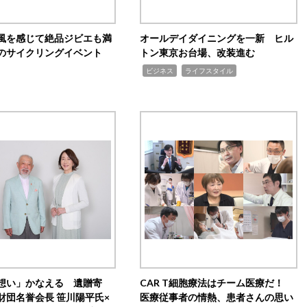
風を感じて絶品ジビエも満
オールデイダイニングを一新 ヒル
のサイクリングイベント
トン東京お台場、改装進む
,
,
ビジネス
ライフスタイル
想い」かなえる 遺贈寄
CAR T細胞療法はチーム医療だ！
財団名誉会長 笹川陽平氏×
医療従事者の情熱、患者さんの思い