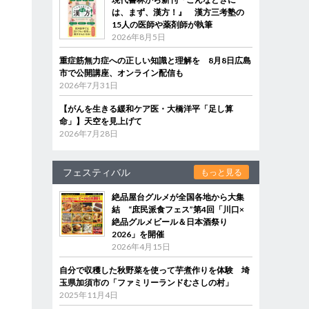
は、まず、漢方！』 漢方三考塾の
15人の医師や薬剤師が執筆
2026年8月5日
重症筋無力症への正しい知識と理解を 8月8日広島
市で公開講座、オンライン配信も
2026年7月31日
【がんを生きる緩和ケア医・大橋洋平「足し算
命」】天空を見上げて
2026年7月28日
フェスティバル
もっと見る
絶品屋台グルメが全国各地から大集
結 “庶民派食フェス”第4回「川口×
絶品グルメビール＆日本酒祭り
2026」を開催
2026年4月15日
自分で収穫した秋野菜を使って芋煮作りを体験 埼
玉県加須市の「ファミリーランドむさしの村」
2025年11月4日