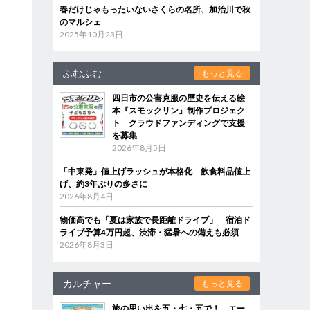
春だけじゃもったいないさくらの名所、加治川で秋
のマルシェ
2025年10月23日
ふむふむ
もっと見る
四日市の公害克服の歴史を伝える絵
本『スモックリン』制作プロジェク
ト クラウドファンディングで支援
を募集
2026年8月5日
「中東発」値上げラッシュが本格化 飲食料品値上
げ、約3年ぶりの多さに
2026年8月4日
物価高でも「夏は家族で長距離ドライブ」 宿泊ド
ライブ予算4万円超、渋滞・猛暑への備えも必須
2026年8月3日
カルチャー
もっと見る
旅の思い出を五・七・五で！ エー