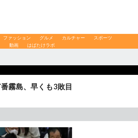
ファッション
グルメ
カルチャー
スポーツ
ス
動画
はばたけラボ
ど番霧島、早くも3敗目