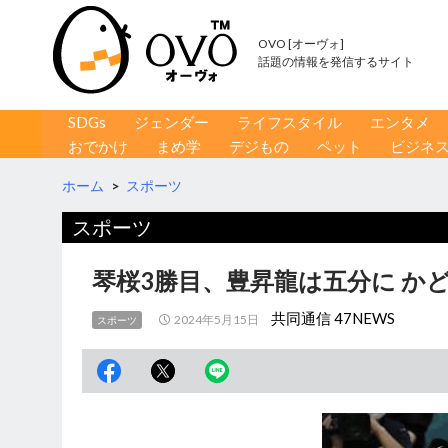
OVO [オーヴォ]
話題の情報を発信するサイト
コンテンツへ移動
検
SDGs
ジェンダー
ライフスタイル
エンタメ
索
おでかけ
まめ学
デジもの
ペット
ビジネ
ホーム
>
スポーツ
スポーツ
琴桜3勝目、豊昇龍は五分に か
共同通信 47NEWS
2024年5月15日
スポーツ