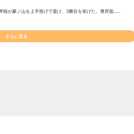
琴桜が豪ノ山を上手投げで退け、3勝目を挙げた。豊昇龍……
さらに見る