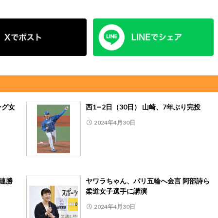
ング女
西1―2日（30日） 山崎、7年ぶり完投
2024年4月30日
7連勝
ヤワラちゃん、パリ五輪へ金言 阿部詩ら
柔道女子選手に講演
2024年4月30日