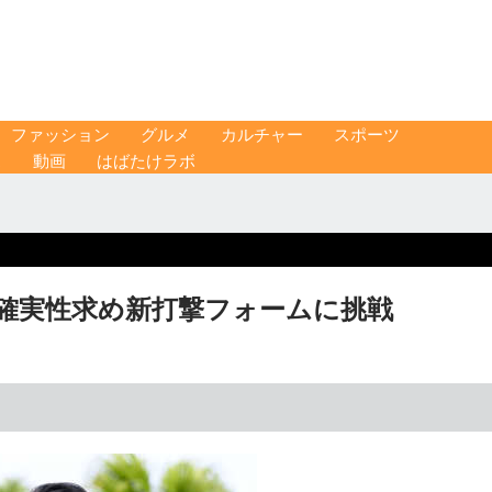
ファッション
グルメ
カルチャー
スポーツ
ス
動画
はばたけラボ
 確実性求め新打撃フォームに挑戦