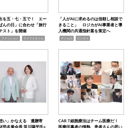
出を五・七・五で！ エー
「人がAIに求めるのは信頼し相談で
ばんの日」に合わせ「旅行
きること」 ロジカがAI事業者と導
テスト」を開催
入機関の共通指針案を策定へ
,
,
,
ファッション
ライフスタイル
デジもの
ビジネス
想い」かなえる 遺贈寄
CAR T細胞療法はチーム医療だ！
財団名誉会長 笹川陽平氏×
医療従事者の情熱、患者さんの思い