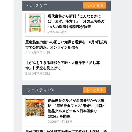
ヘルスケア
もっと見る
現代書林から新刊『こんなときに
は、まず、漢方！』 漢方三考塾の
15人の医師や薬剤師が執筆
2026年8月5日
重症筋無力症への正しい知識と理解を 8月8日広島
市で公開講座、オンライン配信も
2026年7月31日
【がんを生きる緩和ケア医・大橋洋平「足し算
命」】天空を見上げて
2026年7月28日
フェスティバル
もっと見る
絶品屋台グルメが全国各地から大集
結 “庶民派食フェス”第4回「川口×
絶品グルメビール＆日本酒祭り
2026」を開催
2026年4月15日
自分で収穫した秋野菜を使って芋煮作りを体験 埼