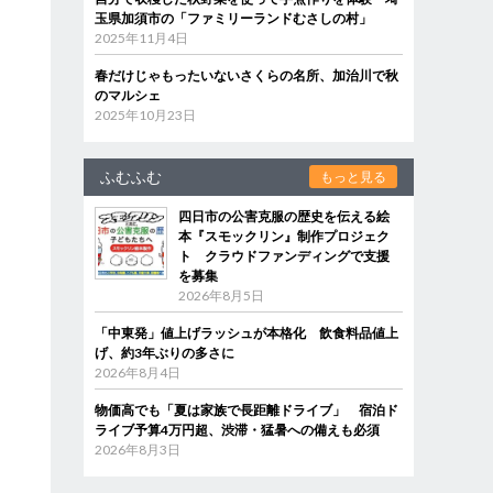
玉県加須市の「ファミリーランドむさしの村」
2025年11月4日
春だけじゃもったいないさくらの名所、加治川で秋
のマルシェ
2025年10月23日
ふむふむ
もっと見る
四日市の公害克服の歴史を伝える絵
本『スモックリン』制作プロジェク
ト クラウドファンディングで支援
を募集
2026年8月5日
「中東発」値上げラッシュが本格化 飲食料品値上
げ、約3年ぶりの多さに
2026年8月4日
物価高でも「夏は家族で長距離ドライブ」 宿泊ド
ライブ予算4万円超、渋滞・猛暑への備えも必須
2026年8月3日