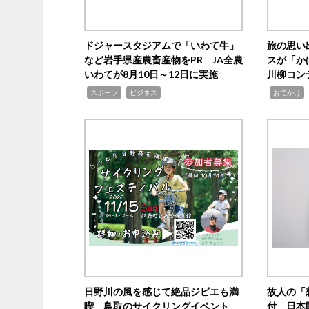
ドジャースタジアムで「いわて牛」
旅の思い
など岩手県産農畜産物をPR JA全農
スが「か
いわてが8月10日～12日に実施
川柳コン
,
,
,
,
スポーツ
ビジネス
おでかけ
日野川の風を感じて絶品ジビエも満
故人の「
喫 鳥取のサイクリングイベント
付 日本