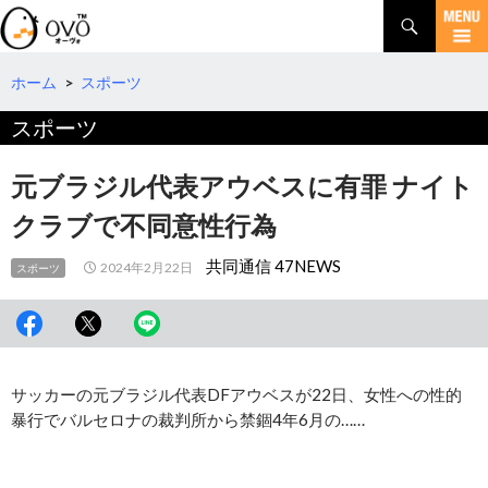
検
索
コ
ン
テ
ホーム
>
スポーツ
ン
スポーツ
ツ
へ
移
元ブラジル代表アウベスに有罪 ナイト
動
クラブで不同意性行為
共同通信 47NEWS
2024年2月22日
スポーツ
サッカーの元ブラジル代表DFアウベスが22日、女性への性的
暴行でバルセロナの裁判所から禁錮4年6月の……