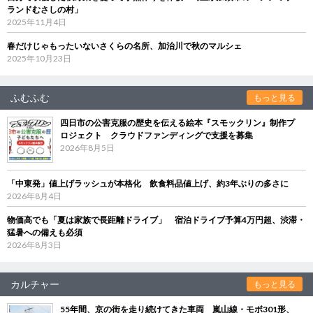
ランドむさしの村」
2025年11月4日
春だけじゃもったいないさくらの名所、加治川で秋のマルシェ
2025年10月23日
ふむふむ
もっと見る
四日市の公害克服の歴史を伝える絵本『スモックリン』制作プ
ロジェクト クラウドファンディングで支援を募集
2026年8月5日
「中東発」値上げラッシュが本格化 飲食料品値上げ、約3年ぶりの多さに
2026年8月4日
物価高でも「夏は家族で長距離ドライブ」 宿泊ドライブ予算4万円超、渋滞・
猛暑への備えも必須
2026年8月3日
カルチャー
もっと見る
55年間、京の街を走り続けてきた車両 嵐山線・モボ301形、