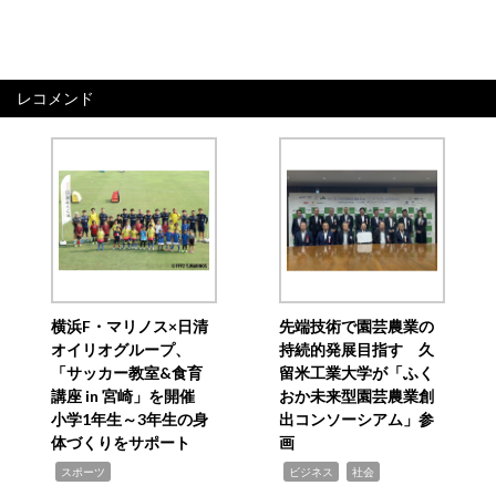
レコメンド
横浜F・マリノス×日清
先端技術で園芸農業の
オイリオグループ、
持続的発展目指す 久
「サッカー教室&食育
留米工業大学が「ふく
講座 in 宮崎」を開催
おか未来型園芸農業創
小学1年生～3年生の身
出コンソーシアム」参
体づくりをサポート
画
,
,
,
スポーツ
ビジネス
社会