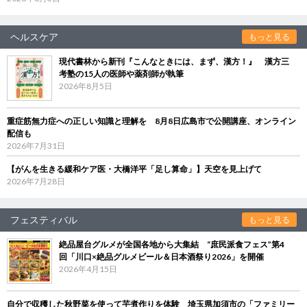
ヘルスケア
もっと見る
現代書林から新刊『こんなときには、まず、漢方！』 漢方三
考塾の15人の医師や薬剤師が執筆
2026年8月5日
重症筋無力症への正しい知識と理解を 8月8日広島市で公開講座、オンライン
配信も
2026年7月31日
【がんを生きる緩和ケア医・大橋洋平「足し算命」】天空を見上げて
2026年7月28日
フェスティバル
もっと見る
絶品屋台グルメが全国各地から大集結 “庶民派食フェス”第4
回「川口×絶品グルメビール＆日本酒祭り2026」を開催
2026年4月15日
自分で収穫した秋野菜を使って芋煮作りを体験 埼玉県加須市の「ファミリー