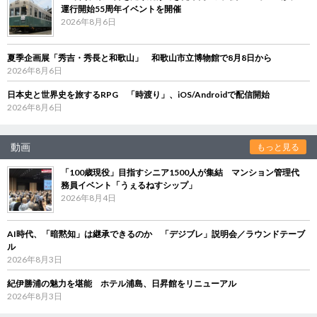
運行開始55周年イベントを開催
2026年8月6日
夏季企画展「秀吉・秀長と和歌山」 和歌山市立博物館で8月8日から
2026年8月6日
日本史と世界史を旅するRPG 「時渡り」、iOS/Androidで配信開始
2026年8月6日
動画
もっと見る
「100歳現役」目指すシニア1500人が集結 マンション管理代
務員イベント「うぇるねすシップ」
2026年8月4日
AI時代、「暗黙知」は継承できるのか 「デジブレ」説明会／ラウンドテーブ
ル
2026年8月3日
紀伊勝浦の魅力を堪能 ホテル浦島、日昇館をリニューアル
2026年8月3日