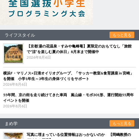
ライフスタイル
もっと見る
【京都 湯の花温泉・すみや亀峰菴】夏限定のおもてなし「旅館
で“涼”を楽しむ夏の休日」8月末まで開催中
2026年8月6日
横浜F・マリノス×日清オイリオグループ、「サッカー教室&食育講座 in 宮崎」
を開催 小学1年生～3年生の身体づくりをサポート
2026年8月6日
55年間、京の街を走り続けてきた車両 嵐山線・モボ301形、運行開始55周年
イベントを開催
2026年8月6日
まめ学
もっと見る
写真に埋まっている位置情報はおっかないのか 【岡嶋教授の