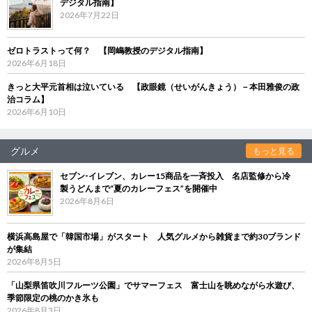
デジタル指南】
2026年7月22日
ゼロトラストって何？ 【岡嶋教授のデジタル指南】
2026年6月18日
きっと大平元首相は泣いている 【政眼鏡（せいがんきょう）－本田雅俊の政
治コラム】
2026年6月10日
グルメ
もっと見る
セブン‐イレブン、カレー15商品を一斉投入 名店監修から冷
製うどんまで“夏のカレーフェス”を開催中
2026年8月6日
横浜高島屋で「韓国市場」がスタート 人気グルメから雑貨まで約30ブランド
が集結
2026年8月5日
「山梨県笛吹川フルーツ公園」でサマーフェス 富士山を眺めながら水遊び、
季節限定の桃のかき氷も
2026年8月3日