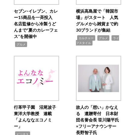
セブン‐イレブン、カレ
横浜高島屋で「韓国市
ー15商品を一斉投入
場」がスタート 人気
名店監修から冷製うど
グルメから雑貨まで約
んまで“夏のカレーフェ
30ブランドが集結
ス”を開催中
,
,
,
カルチャー
グルメ
ライ
フスタイル
,
グルメ
行革甲子園 沼尾波子
故人の「想い」かなえ
東洋大学教授 連載
る 遺贈寄付 日本財
「よんななエコノミ
団名誉会長 笹川陽平氏
ー」
×フリーアナウンサー
長野智子氏
,
ビジネス