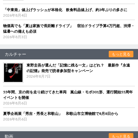
「中東発」値上げラッシュが本格化 飲食料品値上げ、約3年ぶりの多さに
2026年8月4日
物価高でも「夏は家族で長距離ドライブ」 宿泊ドライブ予算4万円超、渋滞・
猛暑への備えも必須
2026年8月3日
カルチャー
もっと見る
東野圭吾が選んだ「記憶に残る一文」はどれ？ 最新作『永遠
の記憶』発売で読者参加型キャンペーン
2026年8月7日
55年間、京の街を走り続けてきた車両 嵐山線・モボ301形、運行開始55周年
イベントを開催
2026年8月6日
夏季企画展「秀吉・秀長と和歌山」 和歌山市立博物館で8月8日から
2026年8月6日
動画
もっと見る