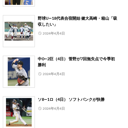
野球U―18代表合宿開始 健大高崎・箱山「吸
収したい」
2024年4月4日
中0―2巨（4日） 菅野が7回無失点で今季初
勝利
2024年4月4日
ソ8―1ロ（4日） ソフトバンクが快勝
2024年4月4日