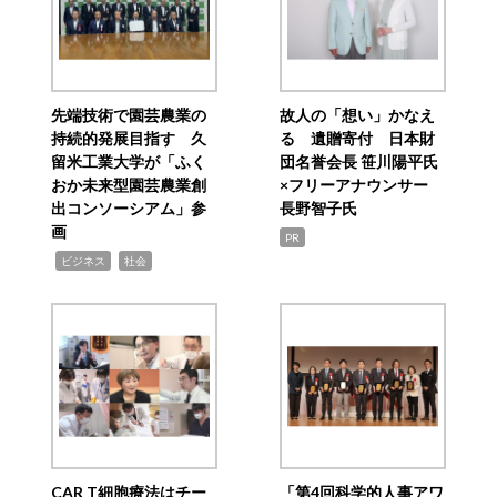
先端技術で園芸農業の
故人の「想い」かなえ
持続的発展目指す 久
る 遺贈寄付 日本財
留米工業大学が「ふく
団名誉会長 笹川陽平氏
おか未来型園芸農業創
×フリーアナウンサー
出コンソーシアム」参
長野智子氏
画
PR
,
,
ビジネス
社会
CAR T細胞療法はチー
「第4回科学的人事アワ