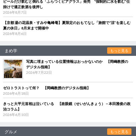
ビールだけ飲むと倒れる「ふらつくビアグラス」発売 “強制的に水を飲む”仕
掛けで適正飲酒を後押し
2026年8月7日
【京都 湯の花温泉・すみや亀峰菴】夏限定のおもてなし「旅館で“涼”を楽しむ
夏の休日」8月末まで開催中
2026年8月6日
まめ学
もっと見る
写真に埋まっている位置情報はおっかないのか 【岡嶋教授の
デジタル指南】
2026年7月22日
ゼロトラストって何？ 【岡嶋教授のデジタル指南】
2026年6月18日
きっと大平元首相は泣いている 【政眼鏡（せいがんきょう）－本田雅俊の政
治コラム】
2026年6月10日
グルメ
もっと見る