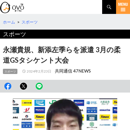
検
索
コ
ン
テ
ホーム
>
スポーツ
ン
スポーツ
ツ
へ
移
永瀬貴規、新添左季らを派遣 3月の柔
動
道GSタシケント大会
共同通信 47NEWS
2024年2月23日
スポーツ