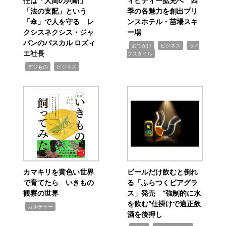
任は「人間の判断」
ィビティー拡充へ 四
「法の支配」という
季の各魅力を創出プリ
「傘」で人を守る レ
ンスホテル・苗場スキ
クシスネクシス・ジャ
ー場
パンのパスカル ロズィ
,
,
,
おでかけ
ビジネス
ライ
エ社長
フスタイル
,
,
デジもの
ビジネス
カマキリを黄色い世界
ビールだけ飲むと倒れ
で育てたら いきもの
る「ふらつくビアグラ
観察の世界
ス」発売 “強制的に水
を飲む”仕掛けで適正飲
,
カルチャー
酒を後押し