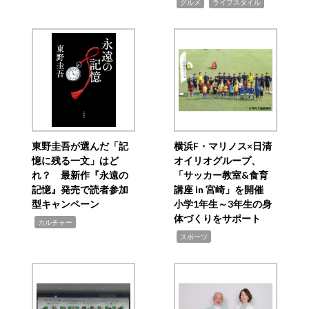
,
,
グルメ
ライフスタイル
東野圭吾が選んだ「記
横浜F・マリノス×日清
憶に残る一文」はど
オイリオグループ、
れ？ 最新作『永遠の
「サッカー教室&食育
記憶』発売で読者参加
講座 in 宮崎」を開催
型キャンペーン
小学1年生～3年生の身
体づくりをサポート
,
カルチャー
,
スポーツ