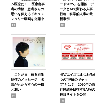
ム医療だ！ 医療従事
ード2025」を開催 デ
者の情熱、患者さんの
ータとAIで変わる人事
思いを伝えるドキュメ
戦略 科学的人事の最
ンタリー動画を公開中
新事例
PR
PR
「ことだま」宿る羽生
HIV/エイズにまつわる6
結弦のメッセージ 名
つの“理解のギャッ
言がもたらす心の平穏
プ”とは？ 2030年の流
と潤い
行終結を目指すGAP6の
特設サイトを公開
PR
PR