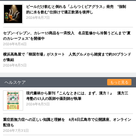
ビールだけ飲むと倒れる「ふらつくビアグラス」発売 “強制
的に水を飲む”仕掛けで適正飲酒を後押し
2026年8月7日
セブン‐イレブン、カレー15商品を一斉投入 名店監修から冷製うどんまで“夏
のカレーフェス”を開催中
2026年8月6日
横浜高島屋で「韓国市場」がスタート 人気グルメから雑貨まで約30ブランド
が集結
2026年8月5日
ヘルスケア
もっと見る
現代書林から新刊『こんなときには、まず、漢方！』 漢方三
考塾の15人の医師や薬剤師が執筆
2026年8月5日
重症筋無力症への正しい知識と理解を 8月8日広島市で公開講座、オンライン
配信も
2026年7月31日