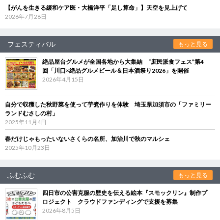
【がんを生きる緩和ケア医・大橋洋平「足し算命」】天空を見上げて
2026年7月28日
フェスティバル
もっと見る
絶品屋台グルメが全国各地から大集結 “庶民派食フェス”第4
回「川口×絶品グルメビール＆日本酒祭り2026」を開催
2026年4月15日
自分で収穫した秋野菜を使って芋煮作りを体験 埼玉県加須市の「ファミリー
ランドむさしの村」
2025年11月4日
春だけじゃもったいないさくらの名所、加治川で秋のマルシェ
2025年10月23日
ふむふむ
もっと見る
四日市の公害克服の歴史を伝える絵本『スモックリン』制作プ
ロジェクト クラウドファンディングで支援を募集
2026年8月5日