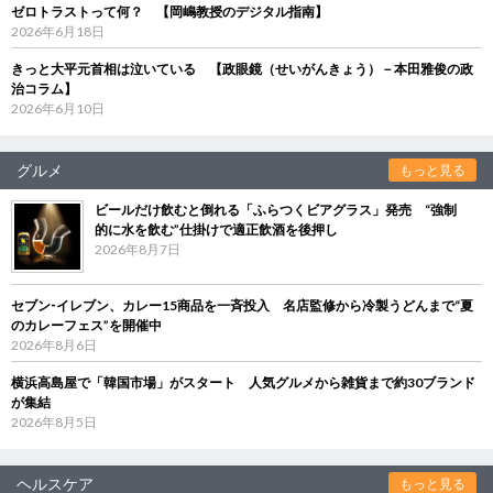
ゼロトラストって何？ 【岡嶋教授のデジタル指南】
2026年6月18日
きっと大平元首相は泣いている 【政眼鏡（せいがんきょう）－本田雅俊の政
治コラム】
2026年6月10日
グルメ
もっと見る
ビールだけ飲むと倒れる「ふらつくビアグラス」発売 “強制
的に水を飲む”仕掛けで適正飲酒を後押し
2026年8月7日
セブン‐イレブン、カレー15商品を一斉投入 名店監修から冷製うどんまで“夏
のカレーフェス”を開催中
2026年8月6日
横浜高島屋で「韓国市場」がスタート 人気グルメから雑貨まで約30ブランド
が集結
2026年8月5日
ヘルスケア
もっと見る