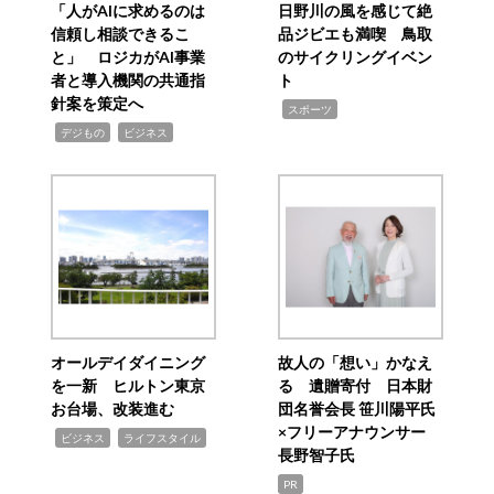
「人がAIに求めるのは
日野川の風を感じて絶
信頼し相談できるこ
品ジビエも満喫 鳥取
と」 ロジカがAI事業
のサイクリングイベン
者と導入機関の共通指
ト
針案を策定へ
,
スポーツ
,
,
デジもの
ビジネス
オールデイダイニング
故人の「想い」かなえ
を一新 ヒルトン東京
る 遺贈寄付 日本財
お台場、改装進む
団名誉会長 笹川陽平氏
×フリーアナウンサー
,
,
ビジネス
ライフスタイル
長野智子氏
PR