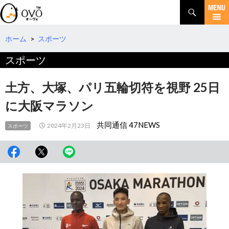
検
索
コ
ン
テ
ホーム
>
スポーツ
ン
スポーツ
ツ
へ
移
土方、大塚、パリ五輪切符を視野 25日
動
に大阪マラソン
共同通信 47NEWS
2024年2月23日
スポーツ