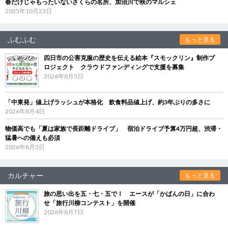
春だけじゃもったいないさくらの名所、加治川で秋のマルシェ
2025年10月23日
ふむふむ
もっと見る
四日市の公害克服の歴史を伝える絵本『スモックリン』制作プ
ロジェクト クラウドファンディングで支援を募集
2026年8月5日
「中東発」値上げラッシュが本格化 飲食料品値上げ、約3年ぶりの多さに
2026年8月4日
物価高でも「夏は家族で長距離ドライブ」 宿泊ドライブ予算4万円超、渋滞・
猛暑への備えも必須
2026年8月3日
カルチャー
もっと見る
旅の思い出を五・七・五で！ エースが「かばんの日」に合わ
せ「旅行川柳コンテスト」を開催
2026年8月7日