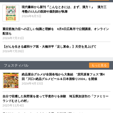
現代書林から新刊『こんなときには、まず、漢方！』 漢方三
考塾の15人の医師や薬剤師が執筆
2026年8月5日
重症筋無力症への正しい知識と理解を 8月8日広島市で公開講座、オンライン
配信も
2026年7月31日
【がんを生きる緩和ケア医・大橋洋平「足し算命」】天空を見上げて
2026年7月28日
フェスティバル
もっと見る
絶品屋台グルメが全国各地から大集結 “庶民派食フェス”第4
回「川口×絶品グルメビール＆日本酒祭り2026」を開催
2026年4月15日
自分で収穫した秋野菜を使って芋煮作りを体験 埼玉県加須市の「ファミリー
ランドむさしの村」
2025年11月4日