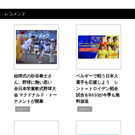
レコメンド
始球式の杉谷拳士さ
ベルギーで戦う日本人
ん、野球に熱い思い
選手を応援しよう シ
全日本学童軟式野球大
ント＝トロイデン戦全
会 マクドナルド・トー
試合をBS10が今季も無
ナメントが開幕
料放送
,
,
スポーツ
スポーツ