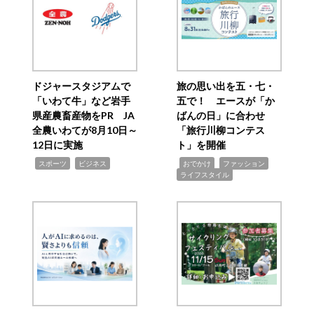
ドジャースタジアムで
旅の思い出を五・七・
「いわて牛」など岩手
五で！ エースが「か
県産農畜産物をPR JA
ばんの日」に合わせ
全農いわてが8月10日～
「旅行川柳コンテス
12日に実施
ト」を開催
,
,
,
,
,
スポーツ
ビジネス
おでかけ
ファッション
ライフスタイル