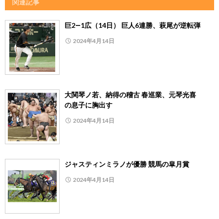
関連記事
巨2―1広（14日） 巨人6連勝、萩尾が逆転弾
2024年4月14日
大関琴ノ若、納得の稽古 春巡業、元琴光喜
の息子に胸出す
2024年4月14日
ジャスティンミラノが優勝 競馬の皐月賞
2024年4月14日