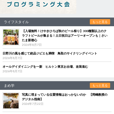
ライフスタイル
もっと見る
【入場無料！けやきひろば秋のビール祭り】300種類以上のク
ラフトビールが集まる！土日祝日はアーリーオープンも｜さい
たま新都心
2026年8月7日
日野川の風を感じて絶品ジビエも満喫 鳥取のサイクリングイベント
2026年8月7日
オールデイダイニングを一新 ヒルトン東京お台場、改装進む
2026年8月7日
まめ学
もっと見る
写真に埋まっている位置情報はおっかないのか 【岡嶋教授の
デジタル指南】
2026年7月22日