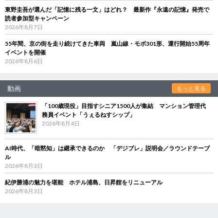
東野圭吾が選んだ「記憶に残る一文」はどれ？ 最新作『永遠の記憶』発売で
読者参加型キャンペーン
2026年8月7日
55年間、京の街を走り続けてきた車両 嵐山線・モボ301形、運行開始55周年
イベントを開催
2026年8月6日
動画
もっと見る
「100歳現役」目指すシニア1500人が集結 マンション管理代
務員イベント「うぇるねすシップ」
2026年8月4日
AI時代、「暗黙知」は継承できるのか 「デジブレ」説明会／ラウンドテーブ
ル
2026年8月3日
紀伊勝浦の魅力を堪能 ホテル浦島、日昇館をリニューアル
2026年8月3日