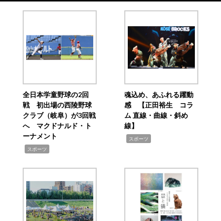
全日本学童野球の2回
魂込め、あふれる躍動
戦 初出場の西陵野球
感 【正田裕生 コラ
クラブ（岐阜）が3回戦
ム 直線・曲線・斜め
へ マクドナルド・ト
線】
ーナメント
,
スポーツ
,
スポーツ