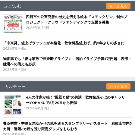
ふむふむ
もっと見る
四日市の公害克服の歴史を伝える絵本『スモックリン』制作プ
ロジェクト クラウドファンディングで支援を募集
2026年8月5日
「中東発」値上げラッシュが本格化 飲食料品値上げ、約3年ぶりの多さに
2026年8月4日
物価高でも「夏は家族で長距離ドライブ」 宿泊ドライブ予算4万円超、渋滞・
猛暑への備えも必須
2026年8月3日
カルチャー
もっと見る
6人の作家が描く“風景と猫”の共演 歌舞伎座そばのギャラリ
ーYOHAKUで8月20日から開催
2026年8月9日
豊臣秀吉・秀長兄弟ゆかりの地を巡るスタンプラリーがスタート 和歌山市内5
カ所・近畿6カ所を巡り限定グッズをもらおう
2026年8月8日