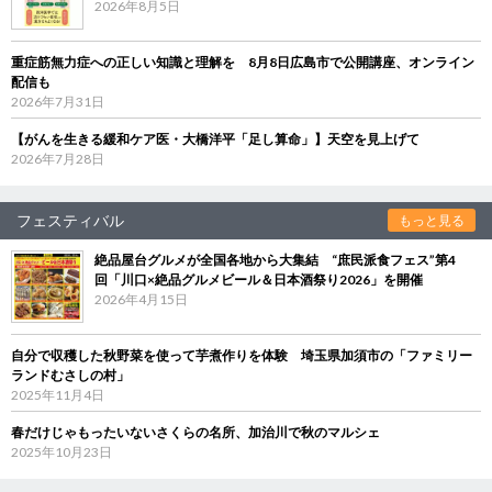
2026年8月5日
重症筋無力症への正しい知識と理解を 8月8日広島市で公開講座、オンライン
配信も
2026年7月31日
【がんを生きる緩和ケア医・大橋洋平「足し算命」】天空を見上げて
2026年7月28日
フェスティバル
もっと見る
絶品屋台グルメが全国各地から大集結 “庶民派食フェス”第4
回「川口×絶品グルメビール＆日本酒祭り2026」を開催
2026年4月15日
自分で収穫した秋野菜を使って芋煮作りを体験 埼玉県加須市の「ファミリー
ランドむさしの村」
2025年11月4日
春だけじゃもったいないさくらの名所、加治川で秋のマルシェ
2025年10月23日