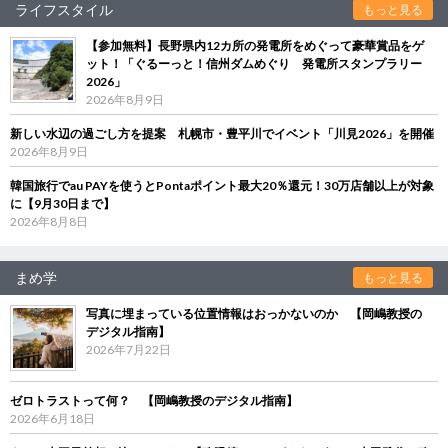
ライフスタイル
もっと見る
【参加無料】長野県内12カ所の発電所をめぐって豪華賞品をゲ
ット！「ぐるーっと！信州ダムめぐり 発電所スタンプラリー
2026」
2026年8月9日
新しい水辺の過ごし方を提案 札幌市・豊平川でイベント「川見2026」を開催
2026年8月9日
韓国旅行でau PAYを使うとPontaポイント最大20％還元！30万店舗以上が対象
に【9月30日まで】
2026年8月8日
まめ学
もっと見る
写真に埋まっている位置情報はおっかないのか 【岡嶋教授の
デジタル指南】
2026年7月22日
ゼロトラストって何？ 【岡嶋教授のデジタル指南】
2026年6月18日