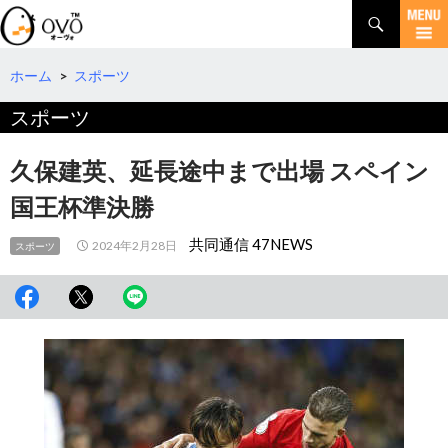
検
索
コ
ン
テ
ホーム
>
スポーツ
ン
スポーツ
ツ
へ
移
久保建英、延長途中まで出場 スペイン
動
国王杯準決勝
共同通信 47NEWS
2024年2月28日
スポーツ