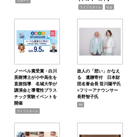
,
スポーツ
,
,
ライフスタイル
社会
ノーベル賞受賞・白川
故人の「想い」かなえ
英樹博士が小中高生を
る 遺贈寄付 日本財
直接指導 名城大学が
団名誉会長 笹川陽平氏
講演会と導電性プラス
×フリーアナウンサー
チック実験イベントを
長野智子氏
開催
PR
,
ライフスタイル