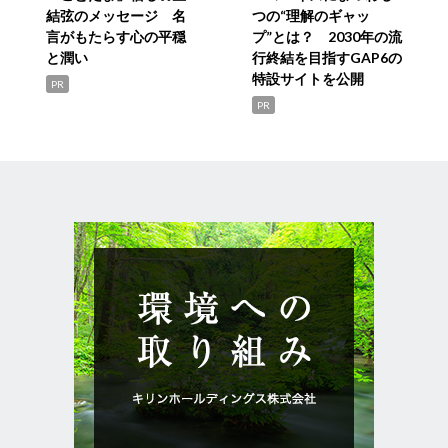
結弦のメッセージ 名
つの“理解のギャッ
言がもたらす心の平穏
プ”とは？ 2030年の流
と潤い
行終結を目指すGAP6の
特設サイトを公開
PR
PR