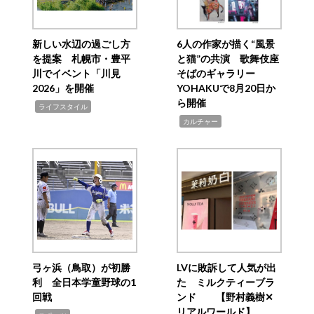
新しい水辺の過ごし方
6人の作家が描く“風景
を提案 札幌市・豊平
と猫”の共演 歌舞伎座
川でイベント「川見
そばのギャラリー
2026」を開催
YOHAKUで8月20日か
ら開催
,
ライフスタイル
,
カルチャー
弓ヶ浜（鳥取）が初勝
LVに敗訴して人気が出
利 全日本学童野球の1
た ミルクティーブラ
回戦
ンド 【野村義樹✕
リアルワールド】