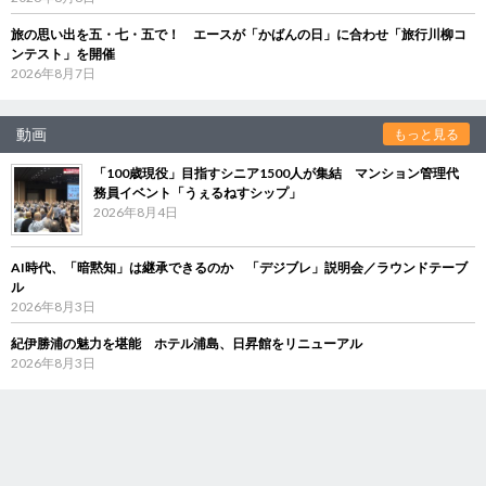
旅の思い出を五・七・五で！ エースが「かばんの日」に合わせ「旅行川柳コ
ンテスト」を開催
2026年8月7日
動画
もっと見る
「100歳現役」目指すシニア1500人が集結 マンション管理代
務員イベント「うぇるねすシップ」
2026年8月4日
AI時代、「暗黙知」は継承できるのか 「デジブレ」説明会／ラウンドテーブ
ル
2026年8月3日
紀伊勝浦の魅力を堪能 ホテル浦島、日昇館をリニューアル
2026年8月3日