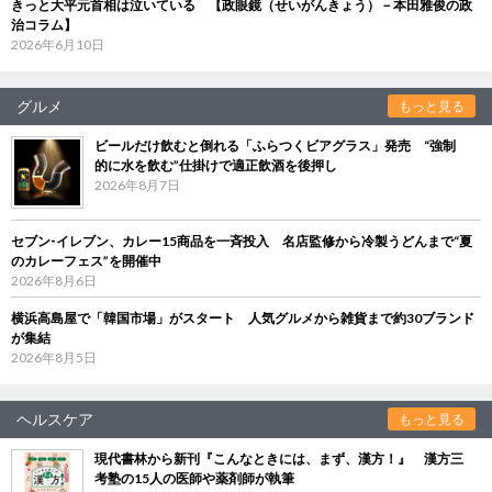
きっと大平元首相は泣いている 【政眼鏡（せいがんきょう）－本田雅俊の政
治コラム】
2026年6月10日
グルメ
もっと見る
ビールだけ飲むと倒れる「ふらつくビアグラス」発売 “強制
的に水を飲む”仕掛けで適正飲酒を後押し
2026年8月7日
セブン‐イレブン、カレー15商品を一斉投入 名店監修から冷製うどんまで“夏
のカレーフェス”を開催中
2026年8月6日
横浜高島屋で「韓国市場」がスタート 人気グルメから雑貨まで約30ブランド
が集結
2026年8月5日
ヘルスケア
もっと見る
現代書林から新刊『こんなときには、まず、漢方！』 漢方三
考塾の15人の医師や薬剤師が執筆