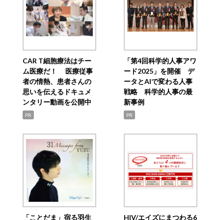
CAR T細胞療法はチー
「第4回科学的人事アワ
ム医療だ！ 医療従事
ード2025」を開催 デ
者の情熱、患者さんの
ータとAIで変わる人事
思いを伝えるドキュメ
戦略 科学的人事の最
ンタリー動画を公開中
新事例
PR
PR
「ことだま」宿る羽生
HIV/エイズにまつわる6