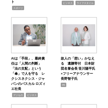
ト
,
,
ビジネス
ライフスタイル
,
スポーツ
AIは「手段」、最終責
故人の「想い」かなえ
任は「人間の判断」
る 遺贈寄付 日本財
「法の支配」という
団名誉会長 笹川陽平氏
「傘」で人を守る レ
×フリーアナウンサー
クシスネクシス・ジャ
長野智子氏
パンのパスカル ロズィ
PR
エ社長
,
,
デジもの
ビジネス