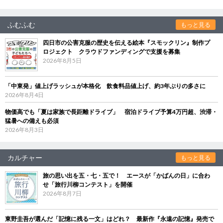
ふむふむ
もっと見る
四日市の公害克服の歴史を伝える絵本『スモックリン』制作プ
ロジェクト クラウドファンディングで支援を募集
2026年8月5日
「中東発」値上げラッシュが本格化 飲食料品値上げ、約3年ぶりの多さに
2026年8月4日
物価高でも「夏は家族で長距離ドライブ」 宿泊ドライブ予算4万円超、渋滞・
猛暑への備えも必須
2026年8月3日
カルチャー
もっと見る
旅の思い出を五・七・五で！ エースが「かばんの日」に合わ
せ「旅行川柳コンテスト」を開催
2026年8月7日
東野圭吾が選んだ「記憶に残る一文」はどれ？ 最新作『永遠の記憶』発売で