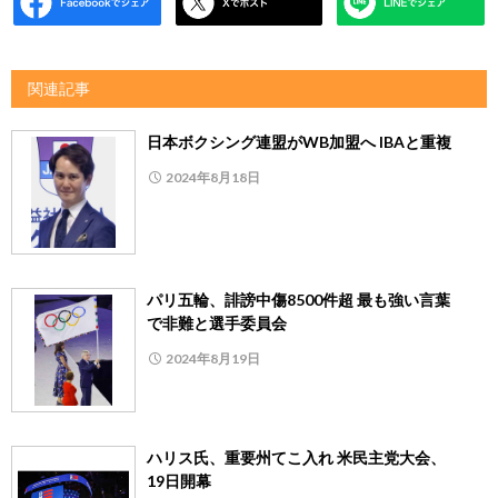
関連記事
日本ボクシング連盟がWB加盟へ IBAと重複
2024年8月18日
パリ五輪、誹謗中傷8500件超 最も強い言葉
で非難と選手委員会
2024年8月19日
ハリス氏、重要州てこ入れ 米民主党大会、
19日開幕