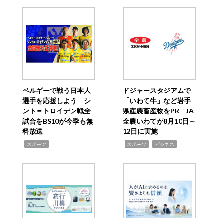
ベルギーで戦う日本人
ドジャースタジアムで
選手を応援しよう シ
「いわて牛」など岩手
ント＝トロイデン戦全
県産農畜産物をPR JA
試合をBS10が今季も無
全農いわてが8月10日～
料放送
12日に実施
,
,
,
スポーツ
スポーツ
ビジネス