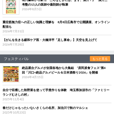
考塾の15人の医師や薬剤師が執筆
2026年8月5日
重症筋無力症への正しい知識と理解を 8月8日広島市で公開講座、オンライン
配信も
2026年7月31日
【がんを生きる緩和ケア医・大橋洋平「足し算命」】天空を見上げて
2026年7月28日
フェスティバル
もっと見る
絶品屋台グルメが全国各地から大集結 “庶民派食フェス”第4
回「川口×絶品グルメビール＆日本酒祭り2026」を開催
2026年4月15日
自分で収穫した秋野菜を使って芋煮作りを体験 埼玉県加須市の「ファミリー
ランドむさしの村」
2025年11月4日
春だけじゃもったいないさくらの名所、加治川で秋のマルシェ
2025年10月23日