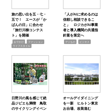
旅の思い出を五・七・
「人がAIに求めるのは
五で！ エースが「か
信頼し相談できるこ
ばんの日」に合わせ
と」 ロジカがAI事業
「旅行川柳コンテス
者と導入機関の共通指
ト」を開催
針案を策定へ
,
,
,
,
,
おでかけ
ファッション
デジもの
ビジネス
ライフスタイル
日野川の風を感じて絶
オールデイダイニング
品ジビエも満喫 鳥取
を一新 ヒルトン東京
のサイクリングイベン
お台場、改装進む