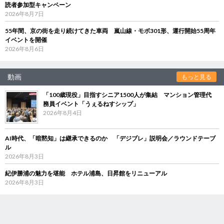
読者参加型キャンペーン
2026年8月7日
55年間、京の街を走り続けてきた車両 嵐山線・モボ301形、運行開始55周年
イベントを開催
2026年8月6日
動画
もっと見る
「100歳現役」目指すシニア1500人が集結 マンション管理代
務員イベント「うぇるねすシップ」
2026年8月4日
AI時代、「暗黙知」は継承できるのか 「デジブレ」説明会／ラウンドテーブ
ル
2026年8月3日
紀伊勝浦の魅力を堪能 ホテル浦島、日昇館をリニューアル
2026年8月3日