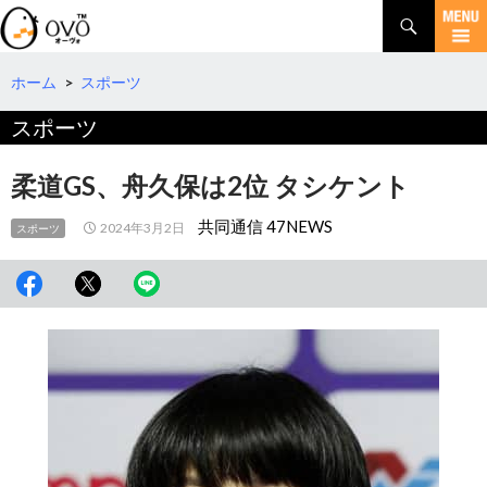
検
索
コ
ン
テ
ホーム
>
スポーツ
ン
スポーツ
ツ
へ
移
柔道GS、舟久保は2位 タシケント
動
共同通信 47NEWS
2024年3月2日
スポーツ