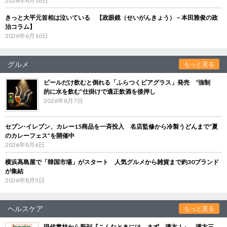
2026年6月18日
きっと大平元首相は泣いている 【政眼鏡（せいがんきょう）－本田雅俊の政
治コラム】
2026年6月10日
グルメ
もっと見る
ビールだけ飲むと倒れる「ふらつくビアグラス」発売 “強制
的に水を飲む”仕掛けで適正飲酒を後押し
2026年8月7日
セブン‐イレブン、カレー15商品を一斉投入 名店監修から冷製うどんまで“夏
のカレーフェス”を開催中
2026年8月6日
横浜高島屋で「韓国市場」がスタート 人気グルメから雑貨まで約30ブランド
が集結
2026年8月5日
ヘルスケア
もっと見る
現代書林から新刊『こんなときには、まず、漢方！』 漢方三