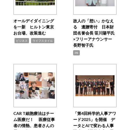
オールデイダイニング
故人の「想い」かなえ
を一新 ヒルトン東京
る 遺贈寄付 日本財
お台場、改装進む
団名誉会長 笹川陽平氏
×フリーアナウンサー
,
,
ビジネス
ライフスタイル
長野智子氏
PR
CAR T細胞療法はチー
「第4回科学的人事アワ
ム医療だ！ 医療従事
ード2025」を開催 デ
者の情熱、患者さんの
ータとAIで変わる人事