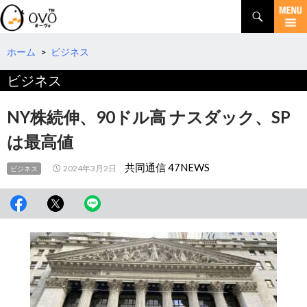
検
索
コ
ン
テ
ホーム
>
ビジネス
ン
ビジネス
ツ
へ
移
NY株続伸、90ドル高 ナスダック、SP
動
は最高値
共同通信 47NEWS
2024年3月2日
ビジネス