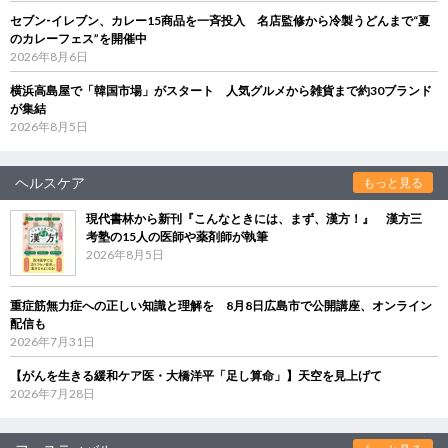
セブン‐イレブン、カレー15商品を一斉投入 名店監修から冷製うどんまで“夏
のカレーフェス”を開催中
2026年8月6日
横浜高島屋で「韓国市場」がスタート 人気グルメから雑貨まで約30ブランド
が集結
2026年8月5日
ヘルスケア
もっと見る
現代書林から新刊『こんなときには、まず、漢方！』 漢方三
考塾の15人の医師や薬剤師が執筆
2026年8月5日
重症筋無力症への正しい知識と理解を 8月8日広島市で公開講座、オンライン
配信も
2026年7月31日
【がんを生きる緩和ケア医・大橋洋平「足し算命」】天空を見上げて
2026年7月28日