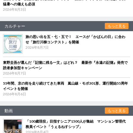
猛暑への備えも必須
2026年8月3日
カルチャー
もっと見る
旅の思い出を五・七・五で！ エースが「かばんの日」に合わ
せ「旅行川柳コンテスト」を開催
2026年8月7日
東野圭吾が選んだ「記憶に残る一文」はどれ？ 最新作『永遠の記憶』発売で
読者参加型キャンペーン
2026年8月7日
55年間、京の街を走り続けてきた車両 嵐山線・モボ301形、運行開始55周年
イベントを開催
2026年8月6日
動画
もっと見る
「100歳現役」目指すシニア1500人が集結 マンション管理代
務員イベント「うぇるねすシップ」
2026年8月4日