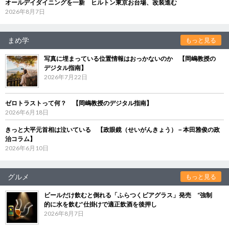
オールデイダイニングを一新 ヒルトン東京お台場、改装進む
2026年8月7日
まめ学
もっと見る
写真に埋まっている位置情報はおっかないのか 【岡嶋教授の
デジタル指南】
2026年7月22日
ゼロトラストって何？ 【岡嶋教授のデジタル指南】
2026年6月18日
きっと大平元首相は泣いている 【政眼鏡（せいがんきょう）－本田雅俊の政
治コラム】
2026年6月10日
グルメ
もっと見る
ビールだけ飲むと倒れる「ふらつくビアグラス」発売 “強制
的に水を飲む”仕掛けで適正飲酒を後押し
2026年8月7日