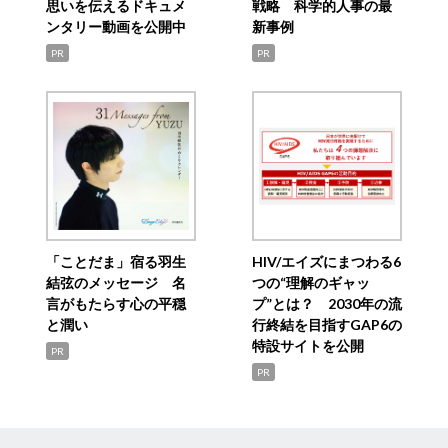
思いを伝えるドキュメ
戦略 科学的人事の最
ンタリー動画を公開中
新事例
PR
PR
「ことだま」宿る羽生
HIV/エイズにまつわる6
結弦のメッセージ 名
つの“理解のギャッ
言がもたらす心の平穏
プ”とは？ 2030年の流
と潤い
行終結を目指すGAP6の
特設サイトを公開
PR
PR