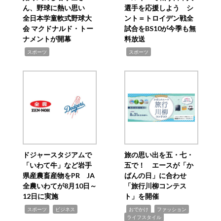
ん、野球に熱い思い
選手を応援しよう シ
全日本学童軟式野球大
ント＝トロイデン戦全
会 マクドナルド・トー
試合をBS10が今季も無
ナメントが開幕
料放送
,
,
スポーツ
スポーツ
ドジャースタジアムで
旅の思い出を五・七・
「いわて牛」など岩手
五で！ エースが「か
県産農畜産物をPR JA
ばんの日」に合わせ
全農いわてが8月10日～
「旅行川柳コンテス
12日に実施
ト」を開催
,
,
,
,
,
スポーツ
ビジネス
おでかけ
ファッション
ライフスタイル