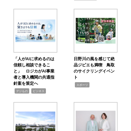
「人がAIに求めるのは
日野川の風を感じて絶
信頼し相談できるこ
品ジビエも満喫 鳥取
と」 ロジカがAI事業
のサイクリングイベン
者と導入機関の共通指
ト
針案を策定へ
,
スポーツ
,
,
デジもの
ビジネス