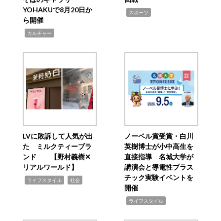
YOHAKUで8月20日か
,
スポーツ
ら開催
,
カルチャー
LVに敗訴して人気が出
ノーベル賞受賞・白川
た ミルクティーブラ
英樹博士が小中高生を
ンド 【野村義樹✕
直接指導 名城大学が
リアルワールド】
講演会と導電性プラス
チック実験イベントを
,
,
ライフスタイル
社会
開催
,
ライフスタイル