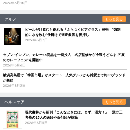
2026年6月10日
グルメ
もっと見る
ビールだけ飲むと倒れる「ふらつくビアグラス」発売 “強制
的に水を飲む”仕掛けで適正飲酒を後押し
2026年8月7日
セブン‐イレブン、カレー15商品を一斉投入 名店監修から冷製うどんまで“夏
のカレーフェス”を開催中
2026年8月6日
横浜高島屋で「韓国市場」がスタート 人気グルメから雑貨まで約30ブランド
が集結
2026年8月5日
ヘルスケア
もっと見る
現代書林から新刊『こんなときには、まず、漢方！』 漢方三
考塾の15人の医師や薬剤師が執筆
2026年8月5日