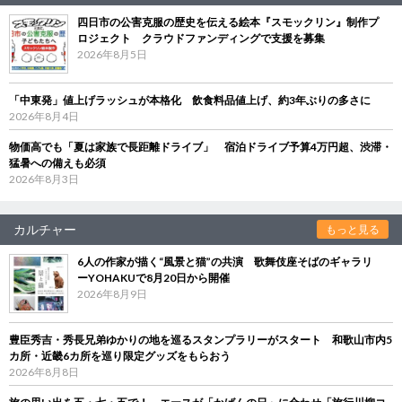
四日市の公害克服の歴史を伝える絵本『スモックリン』制作プ
ロジェクト クラウドファンディングで支援を募集
2026年8月5日
「中東発」値上げラッシュが本格化 飲食料品値上げ、約3年ぶりの多さに
2026年8月4日
物価高でも「夏は家族で長距離ドライブ」 宿泊ドライブ予算4万円超、渋滞・
猛暑への備えも必須
2026年8月3日
カルチャー
もっと見る
6人の作家が描く“風景と猫”の共演 歌舞伎座そばのギャラリ
ーYOHAKUで8月20日から開催
2026年8月9日
豊臣秀吉・秀長兄弟ゆかりの地を巡るスタンプラリーがスタート 和歌山市内5
カ所・近畿6カ所を巡り限定グッズをもらおう
2026年8月8日