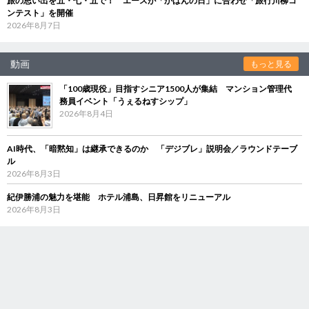
旅の思い出を五・七・五で！ エースが「かばんの日」に合わせ「旅行川柳コ
ンテスト」を開催
2026年8月7日
動画
もっと見る
「100歳現役」目指すシニア1500人が集結 マンション管理代
務員イベント「うぇるねすシップ」
2026年8月4日
AI時代、「暗黙知」は継承できるのか 「デジブレ」説明会／ラウンドテーブ
ル
2026年8月3日
紀伊勝浦の魅力を堪能 ホテル浦島、日昇館をリニューアル
2026年8月3日