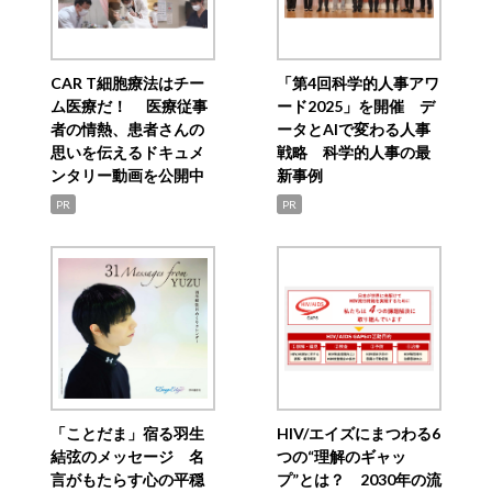
CAR T細胞療法はチー
「第4回科学的人事アワ
ム医療だ！ 医療従事
ード2025」を開催 デ
者の情熱、患者さんの
ータとAIで変わる人事
思いを伝えるドキュメ
戦略 科学的人事の最
ンタリー動画を公開中
新事例
PR
PR
「ことだま」宿る羽生
HIV/エイズにまつわる6
結弦のメッセージ 名
つの“理解のギャッ
言がもたらす心の平穏
プ”とは？ 2030年の流