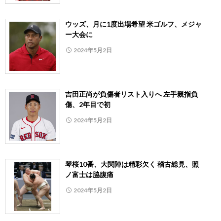
ウッズ、月に1度出場希望 米ゴルフ、メジャ
ー大会に
2024年5月2日
吉田正尚が負傷者リスト入りへ 左手親指負
傷、2年目で初
2024年5月2日
琴桜10番、大関陣は精彩欠く 稽古総見、照
ノ富士は脇腹痛
2024年5月2日