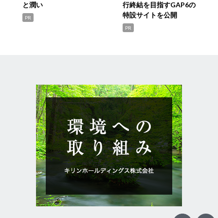
と潤い
行終結を目指すGAP6の
特設サイトを公開
PR
PR