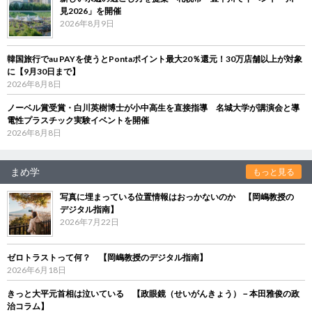
見2026」を開催
2026年8月9日
韓国旅行でau PAYを使うとPontaポイント最大20％還元！30万店舗以上が対象
に【9月30日まで】
2026年8月8日
ノーベル賞受賞・白川英樹博士が小中高生を直接指導 名城大学が講演会と導
電性プラスチック実験イベントを開催
2026年8月8日
まめ学
もっと見る
写真に埋まっている位置情報はおっかないのか 【岡嶋教授の
デジタル指南】
2026年7月22日
ゼロトラストって何？ 【岡嶋教授のデジタル指南】
2026年6月18日
きっと大平元首相は泣いている 【政眼鏡（せいがんきょう）－本田雅俊の政
治コラム】