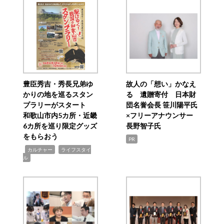
豊臣秀吉・秀長兄弟ゆ
故人の「想い」かなえ
かりの地を巡るスタン
る 遺贈寄付 日本財
プラリーがスタート
団名誉会長 笹川陽平氏
和歌山市内5カ所・近畿
×フリーアナウンサー
6カ所を巡り限定グッズ
長野智子氏
をもらおう
PR
,
,
カルチャー
ライフスタイ
ル