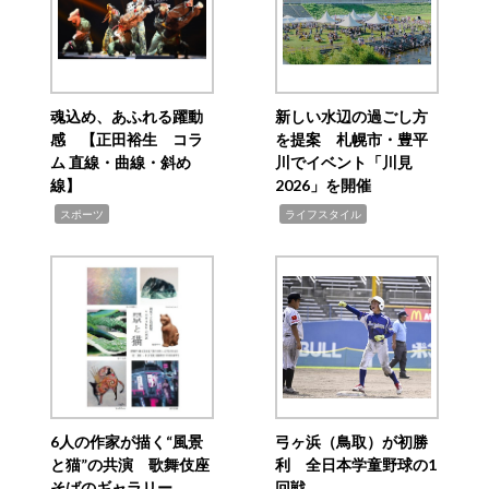
魂込め、あふれる躍動
新しい水辺の過ごし方
感 【正田裕生 コラ
を提案 札幌市・豊平
ム 直線・曲線・斜め
川でイベント「川見
線】
2026」を開催
,
,
スポーツ
ライフスタイル
6人の作家が描く“風景
弓ヶ浜（鳥取）が初勝
と猫”の共演 歌舞伎座
利 全日本学童野球の1
そばのギャラリー
回戦