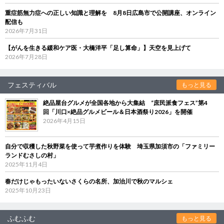
重症筋無力症への正しい知識と理解を 8月8日広島市で公開講座、オンライン
配信も
2026年7月31日
【がんを生きる緩和ケア医・大橋洋平「足し算命」】天空を見上げて
2026年7月28日
フェスティバル
もっと見る
絶品屋台グルメが全国各地から大集結 “庶民派食フェス”第4
回「川口×絶品グルメビール＆日本酒祭り2026」を開催
2026年4月15日
自分で収穫した秋野菜を使って芋煮作りを体験 埼玉県加須市の「ファミリー
ランドむさしの村」
2025年11月4日
春だけじゃもったいないさくらの名所、加治川で秋のマルシェ
2025年10月23日
ふむふむ
もっと見る