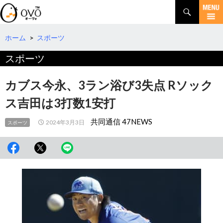
検
索
コ
ン
テ
ホーム
>
スポーツ
ン
スポーツ
ツ
へ
移
カブス今永、3ラン浴び3失点 Rソック
動
ス吉田は3打数1安打
共同通信 47NEWS
2024年3月3日
スポーツ