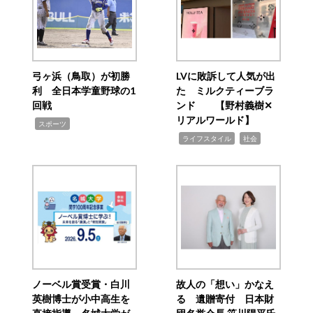
弓ヶ浜（鳥取）が初勝
LVに敗訴して人気が出
利 全日本学童野球の1
た ミルクティーブラ
回戦
ンド 【野村義樹✕
リアルワールド】
,
スポーツ
,
,
ライフスタイル
社会
ノーベル賞受賞・白川
故人の「想い」かなえ
英樹博士が小中高生を
る 遺贈寄付 日本財