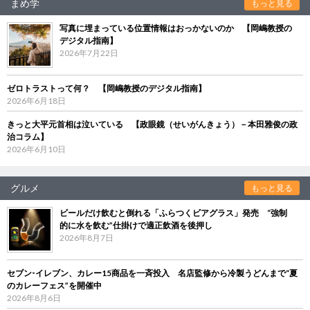
まめ学
もっと見る
写真に埋まっている位置情報はおっかないのか 【岡嶋教授の
デジタル指南】
2026年7月22日
ゼロトラストって何？ 【岡嶋教授のデジタル指南】
2026年6月18日
きっと大平元首相は泣いている 【政眼鏡（せいがんきょう）－本田雅俊の政
治コラム】
2026年6月10日
グルメ
もっと見る
ビールだけ飲むと倒れる「ふらつくビアグラス」発売 “強制
的に水を飲む”仕掛けで適正飲酒を後押し
2026年8月7日
セブン‐イレブン、カレー15商品を一斉投入 名店監修から冷製うどんまで“夏
のカレーフェス”を開催中
2026年8月6日