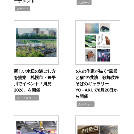
ーナメント
,
スポーツ
,
スポーツ
新しい水辺の過ごし方
6人の作家が描く“風景
を提案 札幌市・豊平
と猫”の共演 歌舞伎座
川でイベント「川見
そばのギャラリー
2026」を開催
YOHAKUで8月20日か
ら開催
,
ライフスタイル
,
カルチャー