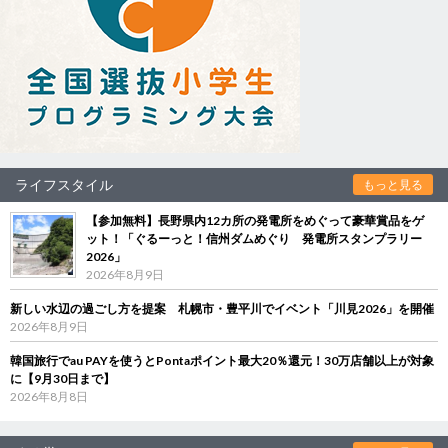
ライフスタイル
もっと見る
【参加無料】長野県内12カ所の発電所をめぐって豪華賞品をゲ
ット！「ぐるーっと！信州ダムめぐり 発電所スタンプラリー
2026」
2026年8月9日
新しい水辺の過ごし方を提案 札幌市・豊平川でイベント「川見2026」を開催
2026年8月9日
韓国旅行でau PAYを使うとPontaポイント最大20％還元！30万店舗以上が対象
に【9月30日まで】
2026年8月8日