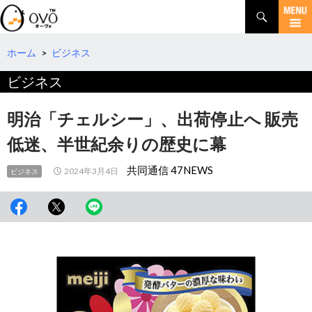
検
索
コ
ン
テ
ホーム
>
ビジネス
ン
ビジネス
ツ
へ
移
明治「チェルシー」、出荷停止へ 販売
動
低迷、半世紀余りの歴史に幕
共同通信 47NEWS
2024年3月4日
ビジネス