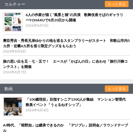
カルチャー
もっと見る
6人の作家が描く“風景と猫”の共演 歌舞伎座そばのギャラリ
ーYOHAKUで8月20日から開催
2026年8月9日
豊臣秀吉・秀長兄弟ゆかりの地を巡るスタンプラリーがスタート 和歌山市内5
カ所・近畿6カ所を巡り限定グッズをもらおう
2026年8月8日
旅の思い出を五・七・五で！ エースが「かばんの日」に合わせ「旅行川柳コ
ンテスト」を開催
2026年8月7日
動画
もっと見る
「100歳現役」目指すシニア1500人が集結 マンション管理代
務員イベント「うぇるねすシップ」
2026年8月4日
AI時代、「暗黙知」は継承できるのか 「デジブレ」説明会／ラウンドテーブ
ル