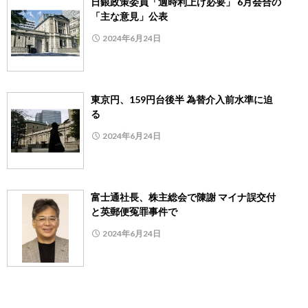
日銀政策委員「適時利上げ必要」 6月会合の
「主な意見」公表
2024年6月24日
東京円、159円台後半 為替介入前水準に迫
る
2024年6月24日
富士通社長、株主総会で陳謝 マイナ誤交付
と英郵便冤罪事件で
2024年6月24日