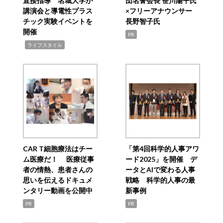
直接指導 名城大学が
団名誉会長 笹川陽平氏
講演会と導電性プラス
×フリーアナウンサー
チック実験イベントを
長野智子氏
開催
PR
,
ライフスタイル
CAR T細胞療法はチー
「第4回科学的人事アワ
ム医療だ！ 医療従事
ード2025」を開催 デ
者の情熱、患者さんの
ータとAIで変わる人事
思いを伝えるドキュメ
戦略 科学的人事の最
ンタリー動画を公開中
新事例
PR
PR