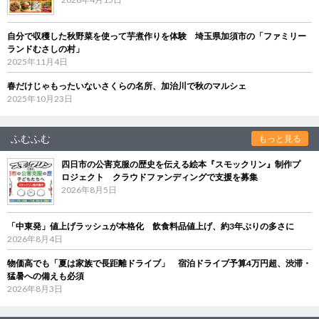
自分で収穫した秋野菜を使って芋煮作りを体験 埼玉県加須市の「ファミリー
ランドむさしの村」
2025年11月4日
春だけじゃもったいないさくらの名所、加治川で秋のマルシェ
2025年10月23日
ふむふむ
もっと見る
四日市の公害克服の歴史を伝える絵本『スモックリン』制作プ
ロジェクト クラウドファンディングで支援を募集
2026年8月5日
「中東発」値上げラッシュが本格化 飲食料品値上げ、約3年ぶりの多さに
2026年8月4日
物価高でも「夏は家族で長距離ドライブ」 宿泊ドライブ予算4万円超、渋滞・
猛暑への備えも必須
2026年8月3日