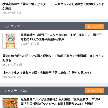
横浜高島屋で「韓国市場」がスタート 人気グルメから雑貨まで約30ブランド
が集結
2026年8月5日
ヘルスケア
もっと見る
現代書林から新刊『こんなときには、まず、漢方！』 漢方三
考塾の15人の医師や薬剤師が執筆
2026年8月5日
重症筋無力症への正しい知識と理解を 8月8日広島市で公開講座、オンライン
配信も
2026年7月31日
【がんを生きる緩和ケア医・大橋洋平「足し算命」】天空を見上げて
2026年7月28日
フェスティバル
もっと見る
絶品屋台グルメが全国各地から大集結 “庶民派食フェス”第4
回「川口×絶品グルメビール＆日本酒祭り2026」を開催
2026年4月15日