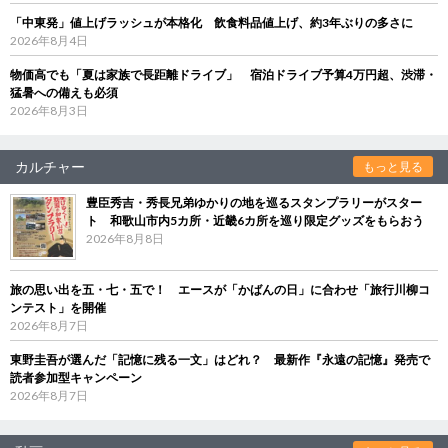
「中東発」値上げラッシュが本格化 飲食料品値上げ、約3年ぶりの多さに
2026年8月4日
物価高でも「夏は家族で長距離ドライブ」 宿泊ドライブ予算4万円超、渋滞・
猛暑への備えも必須
2026年8月3日
カルチャー
もっと見る
豊臣秀吉・秀長兄弟ゆかりの地を巡るスタンプラリーがスター
ト 和歌山市内5カ所・近畿6カ所を巡り限定グッズをもらおう
2026年8月8日
旅の思い出を五・七・五で！ エースが「かばんの日」に合わせ「旅行川柳コ
ンテスト」を開催
2026年8月7日
東野圭吾が選んだ「記憶に残る一文」はどれ？ 最新作『永遠の記憶』発売で
読者参加型キャンペーン
2026年8月7日