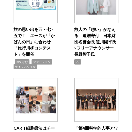
旅の思い出を五・七・
故人の「想い」かなえ
五で！ エースが「か
る 遺贈寄付 日本財
ばんの日」に合わせ
団名誉会長 笹川陽平氏
「旅行川柳コンテス
×フリーアナウンサー
ト」を開催
長野智子氏
,
,
,
おでかけ
ファッション
PR
ライフスタイル
CAR T細胞療法はチー
「第4回科学的人事アワ