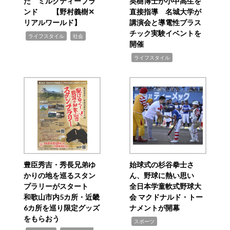
た ミルクティーブラ
英樹博士が小中高生を
ンド 【野村義樹✕
直接指導 名城大学が
リアルワールド】
講演会と導電性プラス
チック実験イベントを
,
,
ライフスタイル
社会
開催
,
ライフスタイル
豊臣秀吉・秀長兄弟ゆ
始球式の杉谷拳士さ
かりの地を巡るスタン
ん、野球に熱い思い
プラリーがスタート
全日本学童軟式野球大
和歌山市内5カ所・近畿
会 マクドナルド・トー
6カ所を巡り限定グッズ
ナメントが開幕
をもらおう
,
スポーツ