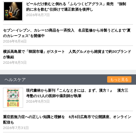
ビールだけ飲むと倒れる「ふらつくビアグラス」発売 “強制
的に水を飲む”仕掛けで適正飲酒を後押し
2026年8月7日
セブン‐イレブン、カレー15商品を一斉投入 名店監修から冷製うどんまで“夏
のカレーフェス”を開催中
2026年8月6日
横浜高島屋で「韓国市場」がスタート 人気グルメから雑貨まで約30ブランド
が集結
2026年8月5日
ヘルスケア
もっと見る
現代書林から新刊『こんなときには、まず、漢方！』 漢方三
考塾の15人の医師や薬剤師が執筆
2026年8月5日
重症筋無力症への正しい知識と理解を 8月8日広島市で公開講座、オンライン
配信も
2026年7月31日