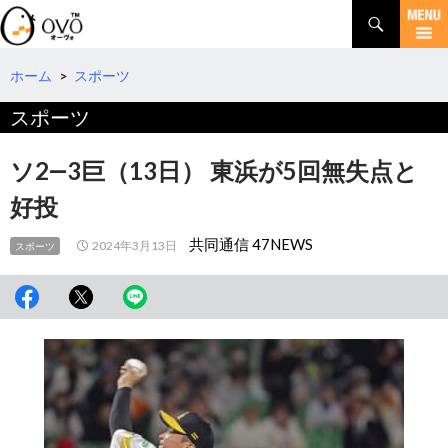
検
索
コ
ン
テ
ホーム
>
スポーツ
ン
スポーツ
ツ
へ
移
ソ2―3巨（13日） 東浜が5回無失点と
動
好投
共同通信 47NEWS
2024年3月13日
スポーツ