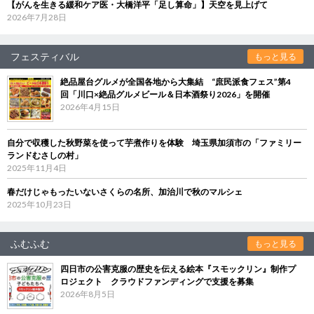
【がんを生きる緩和ケア医・大橋洋平「足し算命」】天空を見上げて
2026年7月28日
フェスティバル
もっと見る
絶品屋台グルメが全国各地から大集結 “庶民派食フェス”第4
回「川口×絶品グルメビール＆日本酒祭り2026」を開催
2026年4月15日
自分で収穫した秋野菜を使って芋煮作りを体験 埼玉県加須市の「ファミリー
ランドむさしの村」
2025年11月4日
春だけじゃもったいないさくらの名所、加治川で秋のマルシェ
2025年10月23日
ふむふむ
もっと見る
四日市の公害克服の歴史を伝える絵本『スモックリン』制作プ
ロジェクト クラウドファンディングで支援を募集
2026年8月5日