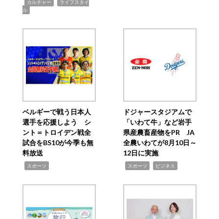
,
,
カルチャー
ライフスタイ
ル
ベルギーで戦う日本人
ドジャースタジアムで
選手を応援しよう シ
「いわて牛」など岩手
ント＝トロイデン戦全
県産農畜産物をPR JA
試合をBS10が今季も無
全農いわてが8月10日～
料放送
12日に実施
,
,
,
スポーツ
スポーツ
ビジネス