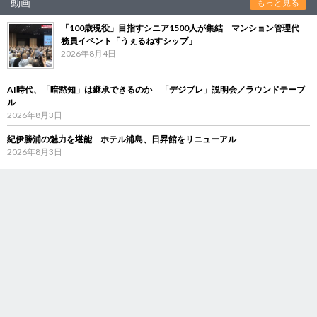
動画
もっと見る
「100歳現役」目指すシニア1500人が集結 マンション管理代
務員イベント「うぇるねすシップ」
2026年8月4日
AI時代、「暗黙知」は継承できるのか 「デジブレ」説明会／ラウンドテーブ
ル
2026年8月3日
紀伊勝浦の魅力を堪能 ホテル浦島、日昇館をリニューアル
2026年8月3日