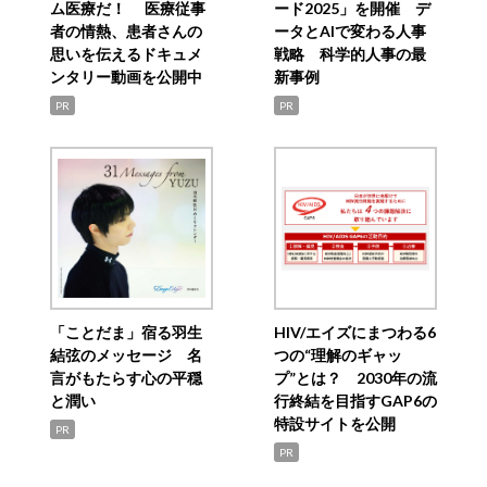
ム医療だ！ 医療従事
ード2025」を開催 デ
者の情熱、患者さんの
ータとAIで変わる人事
思いを伝えるドキュメ
戦略 科学的人事の最
ンタリー動画を公開中
新事例
PR
PR
「ことだま」宿る羽生
HIV/エイズにまつわる6
結弦のメッセージ 名
つの“理解のギャッ
言がもたらす心の平穏
プ”とは？ 2030年の流
と潤い
行終結を目指すGAP6の
特設サイトを公開
PR
PR