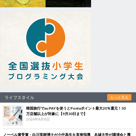
ライフスタイル
もっと見る
韓国旅行でau PAYを使うとPontaポイント最大20％還元！30
万店舗以上が対象に【9月30日まで】
2026年8月8日
ノーベル賞受賞・白川英樹博士が小中高生を直接指導 名城大学が講演会と導