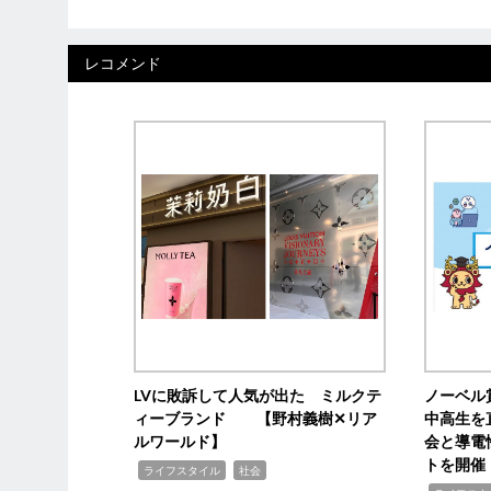
レコメンド
LVに敗訴して人気が出た ミルクテ
ノーベル
ィーブランド 【野村義樹✕リア
中高生を
ルワールド】
会と導電
トを開催
,
,
ライフスタイル
社会