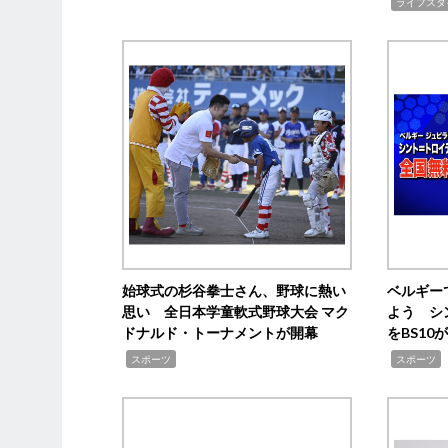
,
ライフスタ
始球式の杉谷拳士さん、野球に熱い
ベルギー
思い 全日本学童軟式野球大会 マク
よう シ
ドナルド・トーナメントが開幕
をBS1
,
,
スポーツ
スポーツ