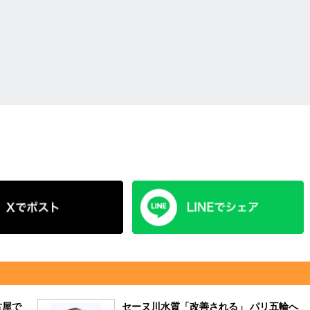
古屋で
セーヌ川水質「改善される」 パリ五輪へ