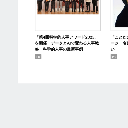
「第4回科学的人事アワード2025」
「ことだ
を開催 データとAIで変わる人事戦
ージ 名
略 科学的人事の最新事例
い
PR
PR