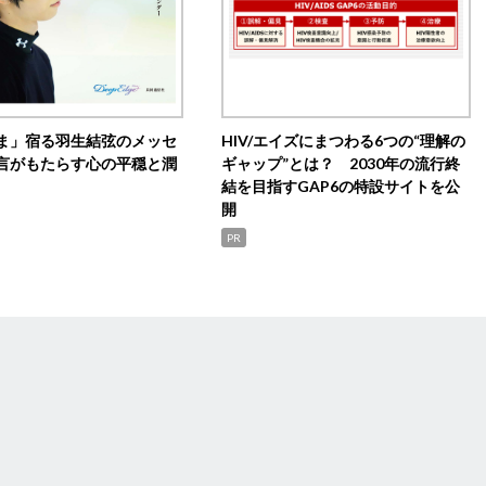
ま」宿る羽生結弦のメッセ
HIV/エイズにまつわる6つの“理解の
言がもたらす心の平穏と潤
ギャップ”とは？ 2030年の流行終
結を目指すGAP6の特設サイトを公
開
PR