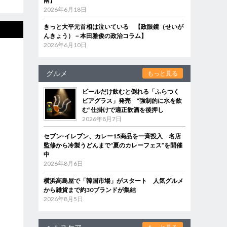
南】
2026年6月18日
きっと大平元首相は泣いている 【政眼鏡（せいが
んきょう）－本田雅俊の政治コラム】
2026年6月10日
グルメ
もっと見る
ビールだけ飲むと倒れる「ふらつく
ビアグラス」発売 “強制的に水を飲
む”仕掛けで適正飲酒を後押し
2026年8月7日
セブン‐イレブン、カレー15商品を一斉投入 名店
監修から冷製うどんまで“夏のカレーフェス”を開催
中
2026年8月6日
横浜高島屋で「韓国市場」がスタート 人気グルメ
から雑貨まで約30ブランドが集結
2026年8月5日