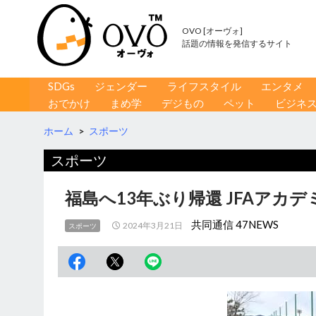
OVO [オーヴォ]
話題の情報を発信するサイト
コンテンツへ移動
検
SDGs
ジェンダー
ライフスタイル
エンタメ
索
おでかけ
まめ学
デジもの
ペット
ビジネ
ホーム
>
スポーツ
スポーツ
福島へ13年ぶり帰還 JFAアカ
共同通信 47NEWS
2024年3月21日
スポーツ