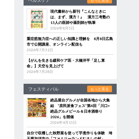
ヘルスケア
もっと見る
現代書林から新刊『こんなときに
は、まず、漢方！』 漢方三考塾の
15人の医師や薬剤師が執筆
2026年8月5日
重症筋無力症への正しい知識と理解を 8月8日広島
市で公開講座、オンライン配信も
2026年7月31日
【がんを生きる緩和ケア医・大橋洋平「足し算
命」】天空を見上げて
2026年7月28日
フェスティバル
もっと見る
絶品屋台グルメが全国各地から大集
結 “庶民派食フェス”第4回「川口×
絶品グルメビール＆日本酒祭り
2026」を開催
2026年4月15日
自分で収穫した秋野菜を使って芋煮作りを体験 埼
玉県加須市の「ファミリーランドむさしの村」