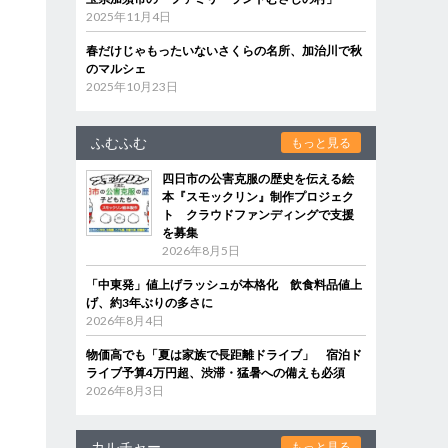
2025年11月4日
春だけじゃもったいないさくらの名所、加治川で秋
のマルシェ
2025年10月23日
ふむふむ
もっと見る
四日市の公害克服の歴史を伝える絵
本『スモックリン』制作プロジェク
ト クラウドファンディングで支援
を募集
2026年8月5日
「中東発」値上げラッシュが本格化 飲食料品値上
げ、約3年ぶりの多さに
2026年8月4日
物価高でも「夏は家族で長距離ドライブ」 宿泊ド
ライブ予算4万円超、渋滞・猛暑への備えも必須
2026年8月3日
カルチャー
もっと見る