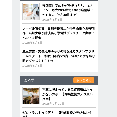
韓国旅行でau PAYを使うとPontaポ
イント最大20％還元！30万店舗以上
が対象に【9月30日まで】
2026年8月8日
ノーベル賞受賞・白川英樹博士が小中高生を直接指
導 名城大学が講演会と導電性プラスチック実験イ
ベントを開催
2026年8月8日
豊臣秀吉・秀長兄弟ゆかりの地を巡るスタンプラリ
ーがスタート 和歌山市内5カ所・近畿6カ所を巡り
限定グッズをもらおう
2026年8月8日
まめ学
もっと見る
写真に埋まっている位置情報はおっ
かないのか 【岡嶋教授のデジタル
指南】
2026年7月22日
ゼロトラストって何？ 【岡嶋教授のデジタル指