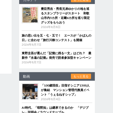
豊臣秀吉・秀長兄弟ゆかりの地を巡
るスタンプラリーがスタート 和歌
山市内5カ所・近畿6カ所を巡り限定
グッズをもらおう
2026年8月8日
旅の思い出を五・七・五で！ エースが「かばんの
日」に合わせ「旅行川柳コンテスト」を開催
2026年8月7日
東野圭吾が選んだ「記憶に残る一文」はどれ？ 最
新作『永遠の記憶』発売で読者参加型キャンペーン
2026年8月7日
動画
もっと見る
「100歳現役」目指すシニア1500人
が集結 マンション管理代務員イベ
ント「うぇるねすシップ」
2026年8月4日
AI時代、「暗黙知」は継承できるのか 「デジブ
レ」説明会／ラウンドテーブル