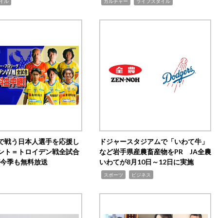
,
,
イル
カルチャー
ライフスタイル
で戦う日本人選手を応援し
ドジャースタジアムで「いわて牛」
ント＝トロイデン戦全試合
など岩手県産農畜産物をPR JA全農
0が今季も無料放送
いわてが8月10日～12日に実施
,
,
スポーツ
ビジネス