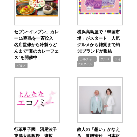
セブン‐イレブン、カレ
横浜高島屋で「韓国市
ー15商品を一斉投入
場」がスタート 人気
名店監修から冷製うど
グルメから雑貨まで約
んまで“夏のカレーフェ
30ブランドが集結
ス”を開催中
,
,
,
カルチャー
グルメ
ライ
フスタイル
,
グルメ
行革甲子園 沼尾波子
故人の「想い」かなえ
東洋大学教授 連載
る 遺贈寄付 日本財