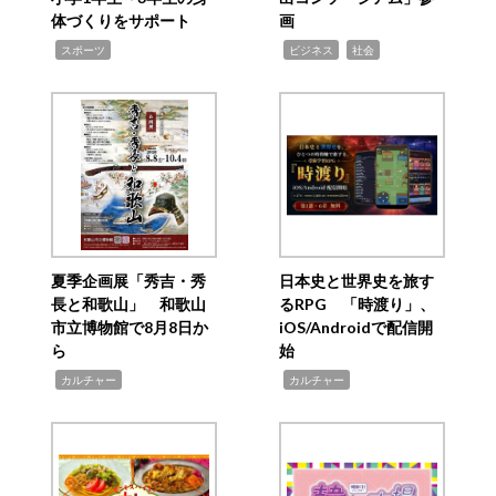
体づくりをサポート
画
,
,
,
スポーツ
ビジネス
社会
夏季企画展「秀吉・秀
日本史と世界史を旅す
長と和歌山」 和歌山
るRPG 「時渡り」、
市立博物館で8月8日か
iOS/Androidで配信開
ら
始
,
,
カルチャー
カルチャー