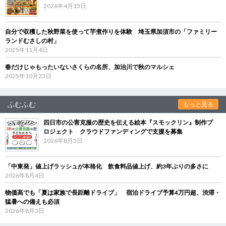
2026年4月15日
自分で収穫した秋野菜を使って芋煮作りを体験 埼玉県加須市の「ファミリー
ランドむさしの村」
2025年11月4日
春だけじゃもったいないさくらの名所、加治川で秋のマルシェ
2025年10月23日
ふむふむ
もっと見る
四日市の公害克服の歴史を伝える絵本『スモックリン』制作プ
ロジェクト クラウドファンディングで支援を募集
2026年8月5日
「中東発」値上げラッシュが本格化 飲食料品値上げ、約3年ぶりの多さに
2026年8月4日
物価高でも「夏は家族で長距離ドライブ」 宿泊ドライブ予算4万円超、渋滞・
猛暑への備えも必須
2026年8月3日