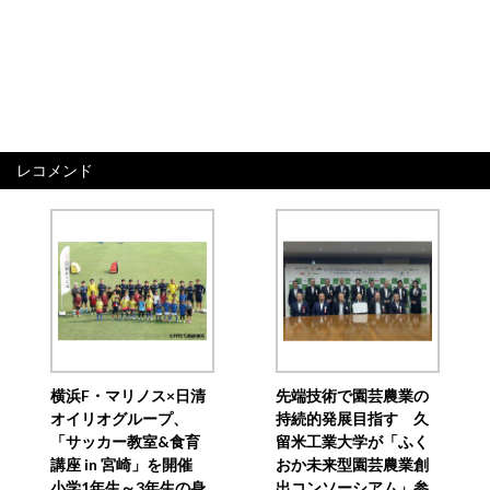
レコメンド
横浜F・マリノス×日清
先端技術で園芸農業の
オイリオグループ、
持続的発展目指す 久
「サッカー教室&食育
留米工業大学が「ふく
講座 in 宮崎」を開催
おか未来型園芸農業創
小学1年生～3年生の身
出コンソーシアム」参