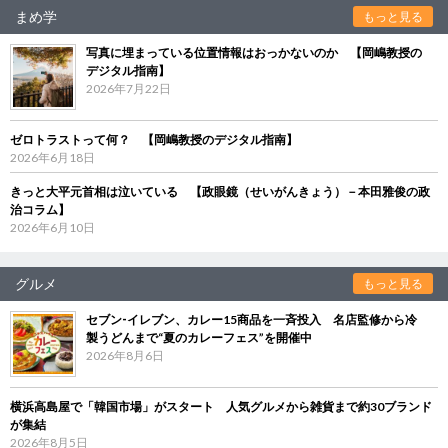
まめ学
もっと見る
写真に埋まっている位置情報はおっかないのか 【岡嶋教授の
デジタル指南】
2026年7月22日
ゼロトラストって何？ 【岡嶋教授のデジタル指南】
2026年6月18日
きっと大平元首相は泣いている 【政眼鏡（せいがんきょう）－本田雅俊の政
治コラム】
2026年6月10日
グルメ
もっと見る
セブン‐イレブン、カレー15商品を一斉投入 名店監修から冷
製うどんまで“夏のカレーフェス”を開催中
2026年8月6日
横浜高島屋で「韓国市場」がスタート 人気グルメから雑貨まで約30ブランド
が集結
2026年8月5日