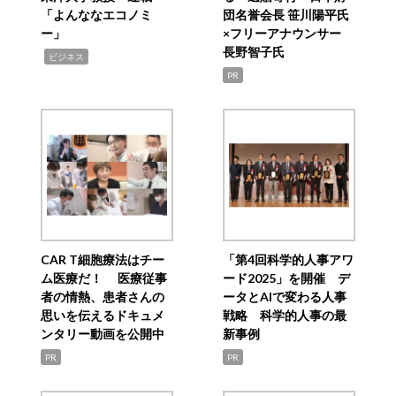
「よんななエコノミ
団名誉会長 笹川陽平氏
ー」
×フリーアナウンサー
長野智子氏
,
ビジネス
PR
CAR T細胞療法はチー
「第4回科学的人事アワ
ム医療だ！ 医療従事
ード2025」を開催 デ
者の情熱、患者さんの
ータとAIで変わる人事
思いを伝えるドキュメ
戦略 科学的人事の最
ンタリー動画を公開中
新事例
PR
PR