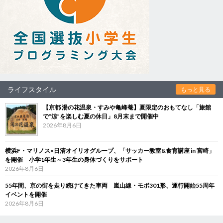
ライフスタイル
もっと見る
【京都 湯の花温泉・すみや亀峰菴】夏限定のおもてなし「旅館
で“涼”を楽しむ夏の休日」8月末まで開催中
2026年8月6日
横浜F・マリノス×日清オイリオグループ、「サッカー教室&食育講座 in 宮崎」
を開催 小学1年生～3年生の身体づくりをサポート
2026年8月6日
55年間、京の街を走り続けてきた車両 嵐山線・モボ301形、運行開始55周年
イベントを開催
2026年8月6日