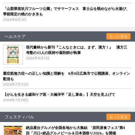
「山梨県笛吹川フルーツ公園」でサマーフェス 富士山を眺めながら水遊び、
季節限定の桃のかき氷も
2026年8月3日
ヘルスケア
もっと見る
現代書林から新刊『こんなときには、まず、漢方！』 漢方三
考塾の15人の医師や薬剤師が執筆
2026年8月5日
重症筋無力症への正しい知識と理解を 8月8日広島市で公開講座、オンライン
配信も
2026年7月31日
【がんを生きる緩和ケア医・大橋洋平「足し算命」】天空を見上げて
2026年7月28日
フェスティバル
もっと見る
絶品屋台グルメが全国各地から大集結 “庶民派食フェス”第4
回「川口×絶品グルメビール＆日本酒祭り2026」を開催