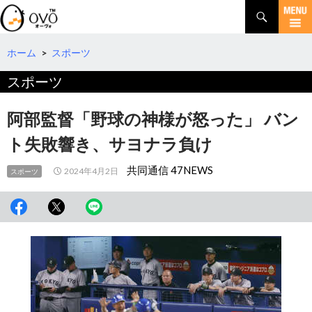
検
索
コ
ン
テ
ホーム
>
スポーツ
ン
スポーツ
ツ
へ
移
阿部監督「野球の神様が怒った」 バン
動
ト失敗響き、サヨナラ負け
共同通信 47NEWS
2024年4月2日
スポーツ