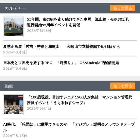
カルチャー
もっと見る
55年間、京の街を走り続けてきた車両 嵐山線・モボ301形、
運行開始55周年イベントを開催
2026年8月6日
夏季企画展「秀吉・秀長と和歌山」 和歌山市立博物館で8月8日から
2026年8月6日
日本史と世界史を旅するRPG 「時渡り」、iOS/Androidで配信開始
2026年8月6日
動画
もっと見る
「100歳現役」目指すシニア1500人が集結 マンション管理代
務員イベント「うぇるねすシップ」
2026年8月4日
AI時代、「暗黙知」は継承できるのか 「デジブレ」説明会／ラウンドテーブ
ル
2026年8月3日